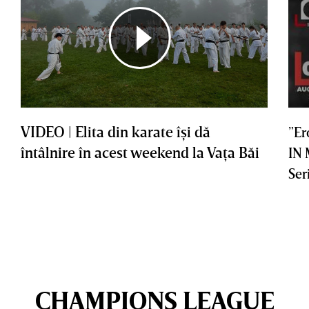
VIDEO | Elita din karate îşi dă
”Er
întâlnire în acest weekend la Vaţa Băi
IN
Ser
CHAMPIONS LEAGUE