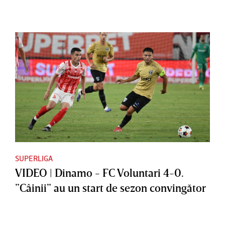
SUPERLIGA
VIDEO | Dinamo - FC Voluntari 4-0.
”Câinii” au un start de sezon convingător