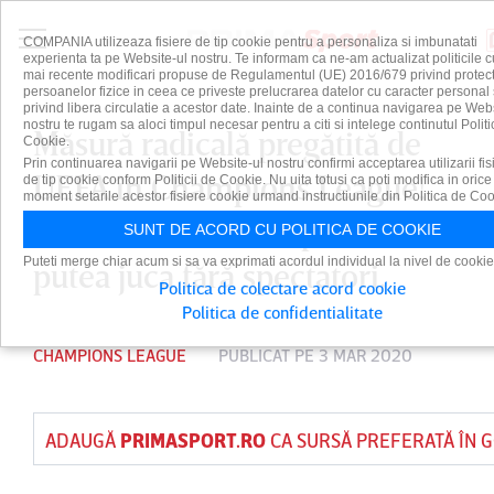
COMPANIA utilizeaza fisiere de tip cookie pentru a personaliza si imbunatati
experienta ta pe Website-ul nostru. Te informam ca ne-am actualizat politicile c
mai recente modificari propuse de Regulamentul (UE) 2016/679 privind protect
persoanelor fizice in ceea ce priveste prelucrarea datelor cu caracter personal 
privind libera circulatie a acestor date. Inainte de a continua navigarea pe Web
nostru te rugam sa aloci timpul necesar pentru a citi si intelege continutul Politi
Măsură radicală pregătită de
Cookie.
Prin continuarea navigarii pe Website-ul nostru confirmi acceptarea utilizarii fis
UEFA în Champions League!
de tip cookie conform Politicii de Cookie. Nu uita totusi ca poti modifica in orice
moment setarile acestor fisiere cookie urmand instructiunile din Politica de Coo
Două meciuri din optimi s-ar
SUNT DE ACORD CU POLITICA DE COOKIE
Puteti merge chiar acum si sa va exprimati acordul individual la nivel de cookie
putea juca fără spectatori.
Politica de colectare acord cookie
Politica de confidentialitate
CHAMPIONS LEAGUE
PUBLICAT PE 3 MAR 2020
ADAUGĂ
PRIMASPORT.RO
CA SURSĂ PREFERATĂ ÎN 