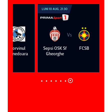
LUNI 10 AUG, 21:30
VINERI 07 AUG, 21:0
Vs
V
l
Sepsi OSK Sf
FCSB
UTA Arad
ra
Gheorghe
0