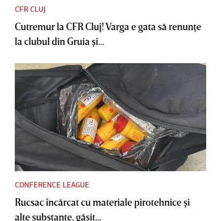
CFR CLUJ
Cutremur la CFR Cluj! Varga e gata să renunţe
la clubul din Gruia şi...
CONFERENCE LEAGUE
Rucsac încărcat cu materiale pirotehnice şi
alte substanţe, găsit...