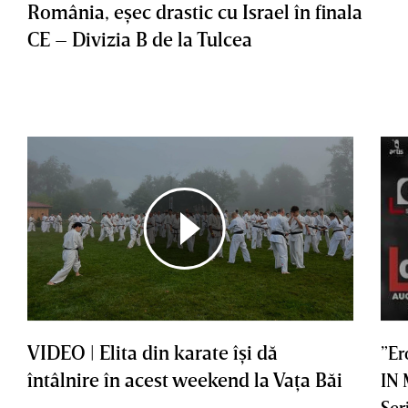
România, eşec drastic cu Israel în finala
CE – Divizia B de la Tulcea
VIDEO | Elita din karate îşi dă
”Er
întâlnire în acest weekend la Vaţa Băi
IN
Ser