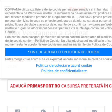
COMPANIA utilizeaza fisiere de tip cookie pentru a personaliza si imbunatati
experienta ta pe Website-ul nostru. Te informam ca ne-am actualizat politicile c
mai recente modificari propuse de Regulamentul (UE) 2016/679 privind protect
persoanelor fizice in ceea ce priveste prelucrarea datelor cu caracter personal 
privind libera circulatie a acestor date. Inainte de a continua navigarea pe Web
nostru te rugam sa aloci timpul necesar pentru a citi si intelege continutul Politi
Max Verstappen a câştigat
Cookie.
Prin continuarea navigarii pe Website-ul nostru confirmi acceptarea utilizarii fis
Marele Premiu al Italiei
de tip cookie conform Politicii de Cookie. Nu uita totusi ca poti modifica in orice
moment setarile acestor fisiere cookie urmand instructiunile din Politica de Coo
SUNT DE ACORD CU POLITICA DE COOKIE
Puteti merge chiar acum si sa va exprimati acordul individual la nivel de cookie
FORMULA 1
PUBLICAT DE
PRIMA SPORT
PE 7 SEP
Politica de colectare acord cookie
2025
Politica de confidentialitate
ADAUGĂ
PRIMASPORT.RO
CA SURSĂ PREFERATĂ ÎN 