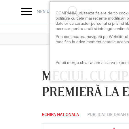
CAUTĂ
MENIU
COMPANIA utilizeaza fisiere de tip cooki
politicile cu cele mai recente modificar
datelor cu caracter personal si privind l
necesar pentru a citi si intelege continutu
Prin continuarea navigarii pe Website-ul n
modifica in orice moment setarile acestor
Puteti merge chiar acum si sa va exprimat
MECIUL CU CI
PREMIERĂ LA 
ECHIPA NATIONALA
PUBLICAT DE
DAIAN 
LUNI 10 AUG, 18:30
LUNI 10 AUG, 21:3