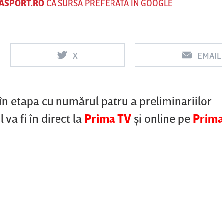
ASPORT.RO
CA SURSĂ PREFERATĂ ÎN GOOGLE
Vs
Vs
X
EMAIL
f
FCSB
UTA Arad
Rapid
în etapa cu numărul patru a preliminariilor
va fi în direct la
Prima TV
şi online pe
Prima