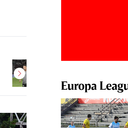
Antonio Folha a fost demis de la
CFR Cluj! Alţi 3 jucători sunt OUT
Europa Leag