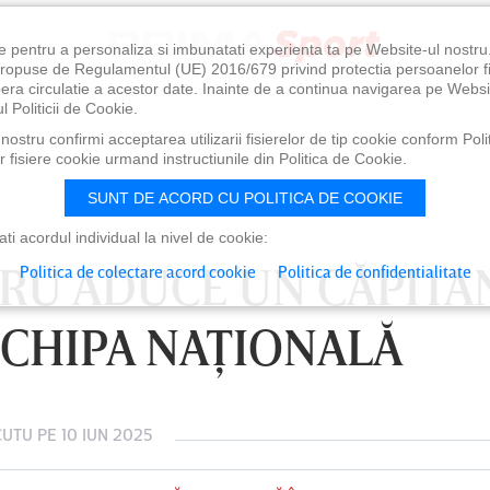
e pentru a personaliza si imbunatati experienta ta pe Website-ul nostr
i propuse de Regulamentul (UE) 2016/679 privind protectia persoanelor f
ibera circulatie a acestor date. Inainte de a continua navigarea pe Websi
l Politicii de Cookie.
ostru confirmi acceptarea utilizarii fisierelor de tip cookie conform Polit
 fisiere cookie urmand instructiunile din Politica de Cookie.
SUNT DE ACORD CU POLITICA DE COOKIE
i acordul individual la nivel de cookie:
PRU ADUCE UN CĂPITA
Politica de colectare acord cookie
Politica de confidentialitate
ECHIPA NAŢIONALĂ
CUTU
PE 10 IUN 2025
0
VINERI 07 AUG, 21:00
SÂ