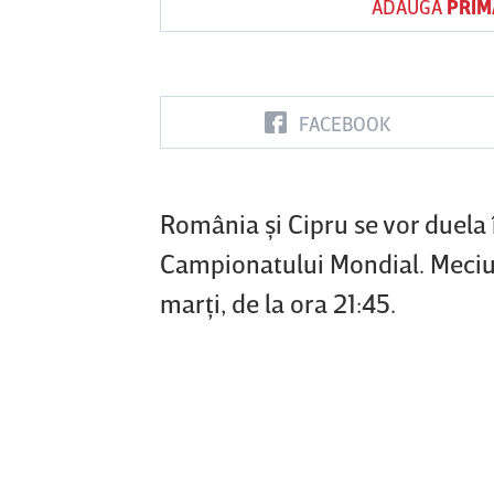
ADAUGĂ
PRIM
Vs
FACEBOOK
FC Botoşani
Corvinul
Sepsi OSK S
Hunedoara
Gheorghe
România şi Cipru se vor duela 
Campionatului Mondial. Meciul 
marţi, de la ora 21:45.