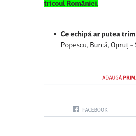
tricoul României.
Ce echipă ar putea trim
Popescu, Burcă, Opruţ - Ş
ADAUGĂ
PRIM
FACEBOOK