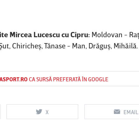
ite Mircea Lucescu cu Cipru:
Moldovan - Raţ
ut, Chiricheş, Tănase - Man, Drăguş, Mihăilă.
ASPORT.RO
CA SURSĂ PREFERATĂ ÎN GOOGLE
X
EMAIL