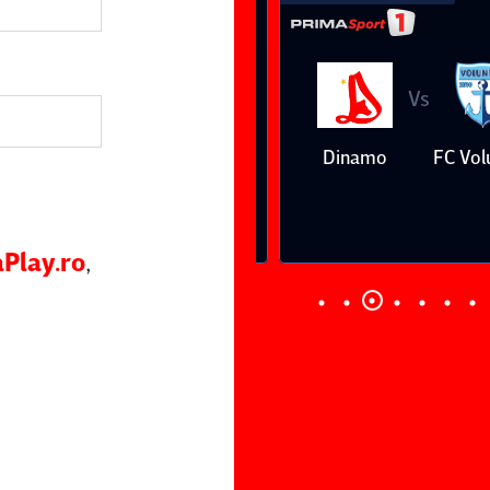
Vs
Vs
Farul
Csikszereda
Dinamo
FC Volunt
Constanţa
Play.ro
,