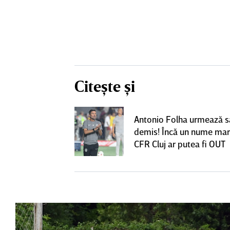
Citește și
nlocuitor lui
Antonio Folha urmează să
renorul umilit
demis! Încă un nume mar
u 5 ani,
CFR Cluj ar putea fi OUT
ie în Gruia