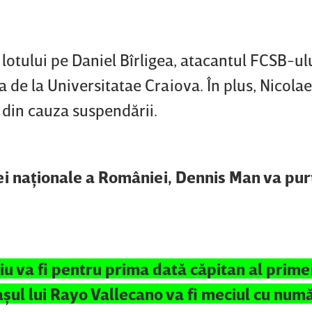
 lotului pe Daniel Bîrligea, atacantul FCSB-ulu
 de la Universitatae Craiova. În plus, Nicola
 din cauza suspendării.
ei naţionale a României, Dennis Man va pur
iu va fi pentru prima dată căpitan al prime
şul lui Rayo Vallecano va fi meciul cu numă