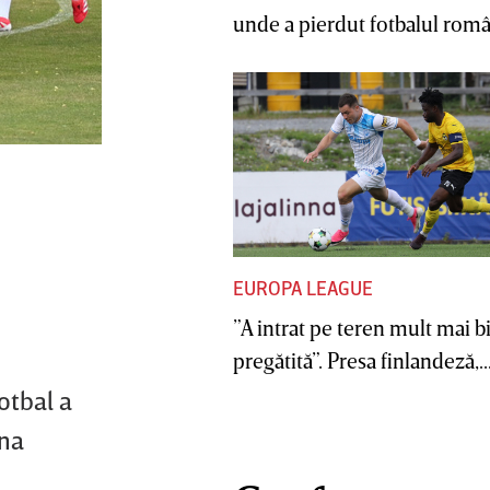
unde a pierdut fotbalul român
EUROPA LEAGUE
”A intrat pe teren mult mai b
pregătită”. Presa finlandeză,..
otbal a
ena