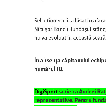
Selecţionerul i-a lăsat în afara
Nicuşor Bancu, fundaşul stânga
nu va evoluat în această seară
În absenţa căpitanului echip
numărul 10.
DigiSport
scrie că Andrei Raţ
reprezentative. Pentru funda