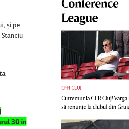
Conference
League
i, şi pe
e Stanciu
ta
CFR CLUJ
Cutremur la CFR Cluj! Varga 
să renunţe la clubul din Gruia 
i
rul 30 în