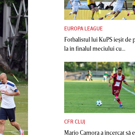
EUROPA LEAGUE
Fotbalistul lui KuPS ieşit de 
la în finalul meciului cu...
CFR CLUJ
Mario Camora a încercat să e