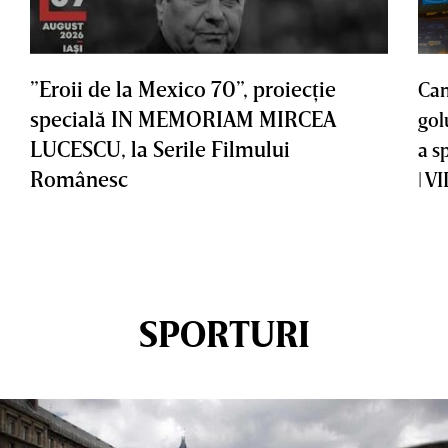
”Eroii de la Mexico 70”, proiecţie
Cam
specială IN MEMORIAM MIRCEA
gol
LUCESCU, la Serile Filmului
a s
Românesc
| V
SPORTURI