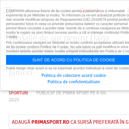
COMPANIA utilizeaza fisiere de tip cookie pentru a personaliza si imbunatati
experienta ta pe Website-ul nostru. Te informam ca ne-am actualizat politicile c
mai recente modificari propuse de Regulamentul (UE) 2016/679 privind protect
persoanelor fizice in ceea ce priveste prelucrarea datelor cu caracter personal 
privind libera circulatie a acestor date. Inainte de a continua navigarea pe Web
nostru te rugam sa aloci timpul necesar pentru a citi si intelege continutul Politi
Medalie de aur pentru Daria
Cookie.
Prin continuarea navigarii pe Website-ul nostru confirmi acceptarea utilizarii fis
Silişteanu la Campionatul
de tip cookie conform Politicii de Cookie. Nu uita totusi ca poti modifica in orice
moment setarile acestor fisiere cookie urmand instructiunile din Politica de Coo
European de Înot la nivel de
SUNT DE ACORD CU POLITICA DE COOKIE
Puteti merge chiar acum si sa va exprimati acordul individual la nivel de cookie
juniori
Politica de colectare acord cookie
Politica de confidentialitate
SPORTURI
PUBLICAT DE
PRIMA SPORT
PE 6 IUL
2025
ADAUGĂ
PRIMASPORT.RO
CA SURSĂ PREFERATĂ ÎN 