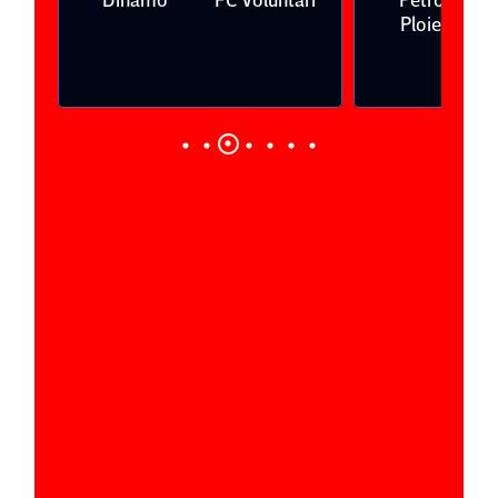
Ploieşti