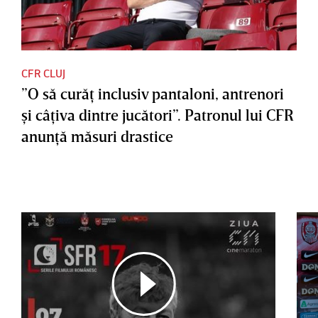
CFR CLUJ
”O să curăţ inclusiv pantaloni, antrenori
şi câţiva dintre jucători”. Patronul lui CFR
anunţă măsuri drastice