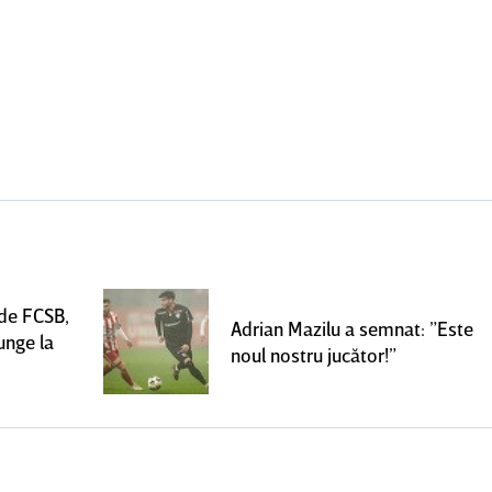
 de FCSB,
Adrian Mazilu a semnat: ”Este
unge la
noul nostru jucător!”