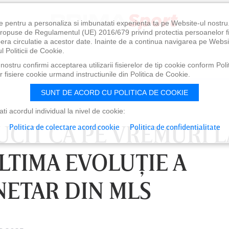
e pentru a personaliza si imbunatati experienta ta pe Website-ul nostr
i propuse de Regulamentul (UE) 2016/679 privind protectia persoanelor f
ibera circulatie a acestor date. Inainte de a continua navigarea pe Websi
l Politicii de Cookie.
ostru confirmi acceptarea utilizarii fisierelor de tip cookie conform Polit
 fisiere cookie urmand instructiunile din Politica de Cookie.
SUNT DE ACORD CU POLITICA DE COOKIE
i acordul individual la nivel de cookie:
UCIT CA PE VREMURI L
Politica de colectare acord cookie
Politica de confidentialitate
LTIMA EVOLUŢIE A
NETAR DIN MLS
0
VINERI 07 AUG, 21:00
SÂ