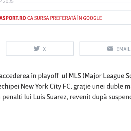
P 2025
ASPORT.RO
CA SURSĂ PREFERATĂ ÎN GOOGLE
Vs
Vs
f
FCSB
UTA Arad
Rapid
X
EMAIL
0
0
, accederea în playoff-ul MLS (Major League S
 echipei New York City FC, graţie unei duble 
un penalti lui Luis Suarez, revenit după suspen