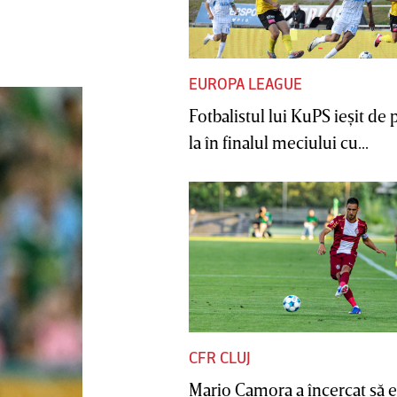
EUROPA LEAGUE
Fotbalistul lui KuPS ieşit de 
la în finalul meciului cu...
CFR CLUJ
Mario Camora a încercat să e