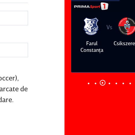
Vs
Vs
Farul
Csikszereda
Dinamo
FC Volunt
Constanţa
occer),
marcate de
dare.