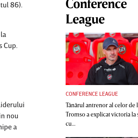
Conference
tul 86).
League
 la
es Cup.
CONFERENCE LEAGUE
liderului
Tânărul antrenor al celor de 
Tromso a explicat victoria la
din nou
cu...
hipe a