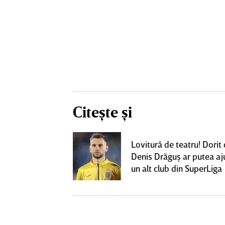
Citește și
eacţie după ce
Lovitură de teatru! Dorit
ă revină la CFR
Denis Drăguş ar putea aj
un alt club din SuperLiga