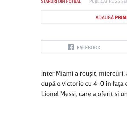
STARURI DIN FOTBAL
PUBLICAT PE 25 SE
ADAUGĂ
PRIM
Vs
FC Botoşani
Corvinul
Sepsi OSK S
Hunedoara
Gheorghe
FACEBOOK
Inter Miami a reuşit, miercuri
după o victorie cu 4-0 în faţa
Lionel Messi, care a oferit şi 