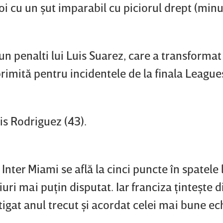
poi cu un şut imparabil cu piciorul drept (minu
 un penalti lui Luis Suarez, care a transformat
imită pentru incidentele de la finala Leagu
is Rodriguez (43).
 Inter Miami se află la cinci puncte în spatele 
ri mai puţin disputat. Iar franciza ţinteşte 
tigat anul trecut şi acordat celei mai bune ec