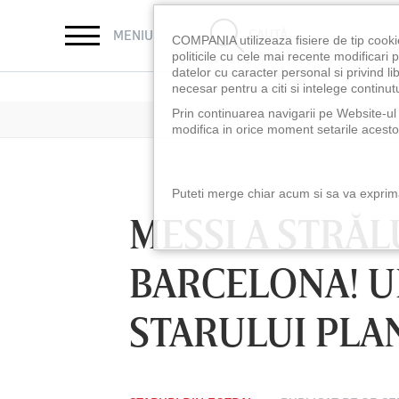
CAUTĂ
MENIU
COMPANIA utilizeaza fisiere de tip cooki
politicile cu cele mai recente modificar
datelor cu caracter personal si privind l
necesar pentru a citi si intelege continutu
Prin continuarea navigarii pe Website-ul n
modifica in orice moment setarile acestor
Puteti merge chiar acum si sa va exprimat
MESSI A STRĂL
BARCELONA! U
STARULUI PLA
LUNI 10 AUG, 18:30
LUNI 10 AUG, 21:3