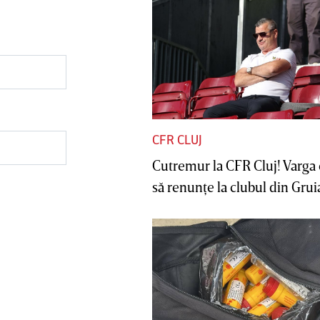
CFR CLUJ
Cutremur la CFR Cluj! Varga 
să renunţe la clubul din Gruia 