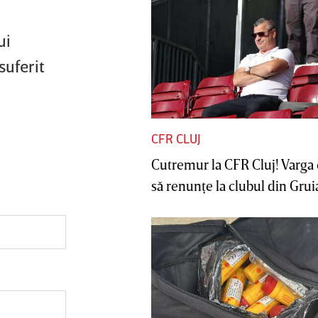
ui
suferit
CFR CLUJ
Cutremur la CFR Cluj! Varga 
să renunţe la clubul din Gruia 