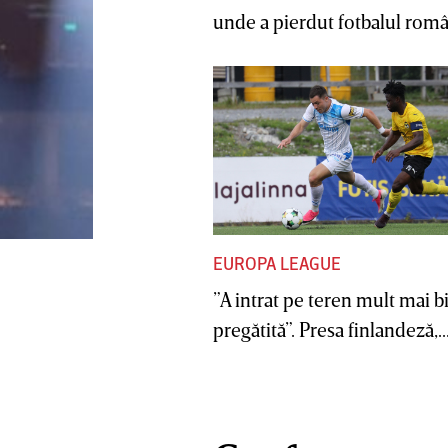
unde a pierdut fotbalul român
EUROPA LEAGUE
”A intrat pe teren mult mai b
pregătită”. Presa finlandeză,..