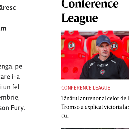
Conference
tăresc
League
 am
enga, pe
care i-a
 un fel
CONFERENCE LEAGUE
embrie,
Tânărul antrenor al celor de 
son Fury.
Tromso a explicat victoria la
cu...