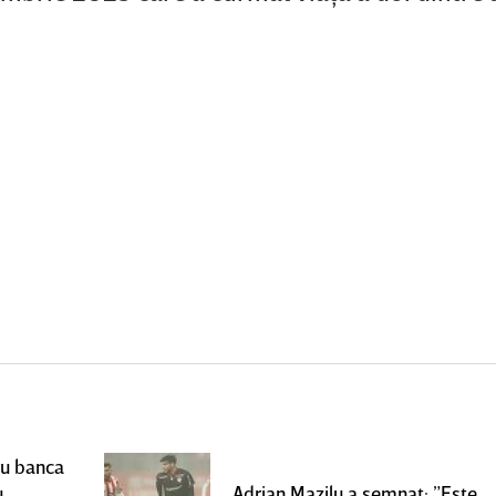
ru banca
u
Adrian Mazilu a semnat: ”Este