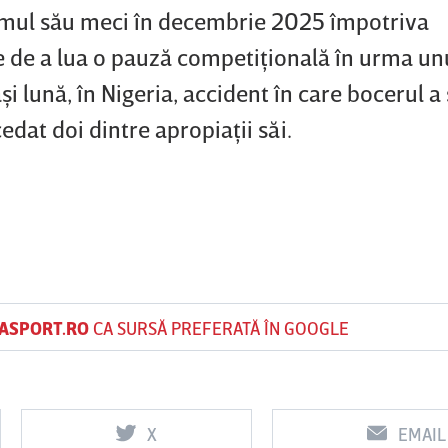
ltimul său meci în decembrie 2025 împotriva
e de a lua o pauză competiţională în urma un
şi lună, în Nigeria, accident în care bocerul a 
edat doi dintre apropiaţii săi.
ASPORT.RO
CA SURSĂ PREFERATĂ ÎN GOOGLE
X
EMAIL