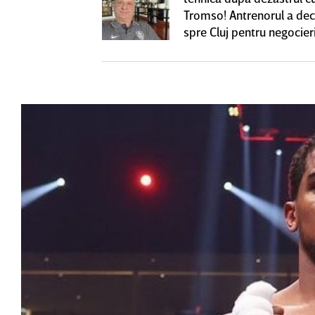
ă revină la CFR
Tromso! Antrenorul a dec
spre Cluj pentru negocieri
cu Varga