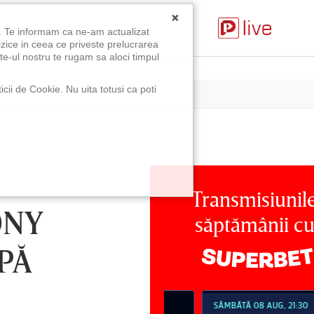
×
u. Te informam ca ne-am actualizat
izice in ceea ce priveste prelucrarea
te-ul nostru te rugam sa aloci timpul
icii de Cookie. Nu uita totusi ca poti
Transmisiunil
ONY
săptămânii c
PĂ
MBĂTĂ 08 AUG, 18:30
SÂMBĂTĂ 08 AUG, 21:30