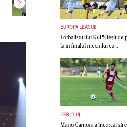
CFR Cluj! Alţi 3 jucători sunt OUT
EUROPA LEAGUE
Fotbalistul lui KuPS ieşit de 
la în finalul meciului cu...
CFR CLUJ
Mario Camora a încercat să e