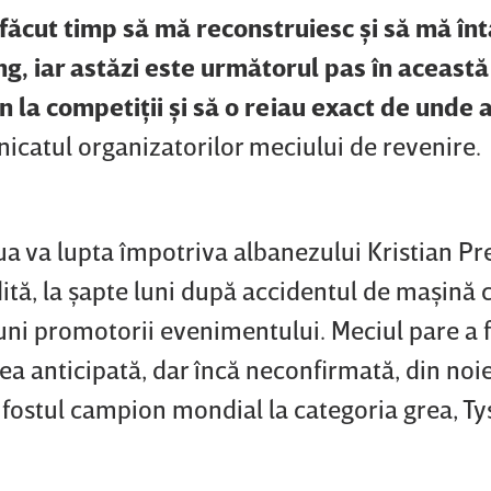
făcut timp să mă reconstruiesc şi să mă în
ing, iar astăzi este următorul pas în această
in la competiţii şi să o reiau exact de unde
nicatul organizatorilor meciului de revenire.
a va lupta împotriva albanezului Kristian Pr
udită, la şapte luni după accidentul de maşină 
uni promotorii evenimentului. Meciul pare a fi
ea anticipată, dar încă neconfirmată, din noi
fostul campion mondial la categoria grea, Ty