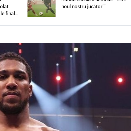
olat
noul nostru jucător!”
le finale