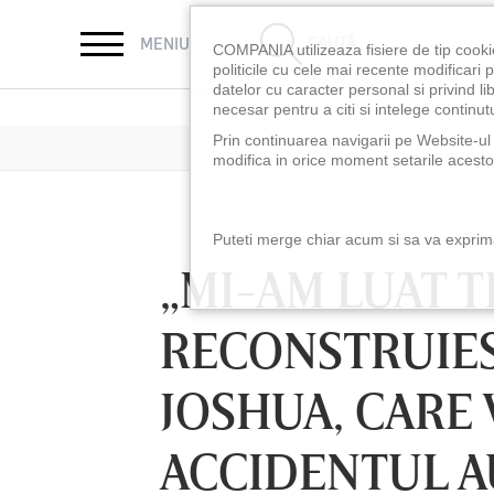
CAUTĂ
MENIU
COMPANIA utilizeaza fisiere de tip cooki
politicile cu cele mai recente modificar
datelor cu caracter personal si privind l
necesar pentru a citi si intelege continutu
Prin continuarea navigarii pe Website-ul n
modifica in orice moment setarile acestor
Puteti merge chiar acum si sa va exprimat
„MI-AM LUAT T
RECONSTRUIES
JOSHUA, CARE 
ACCIDENTUL A
LUNI 10 AUG, 18:30
LUNI 10 AUG, 21:3