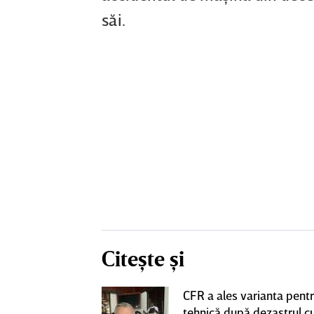
săi.
Citește și
CFR a ales varianta pent
eacţie după ce
tehnică după dezastrul c