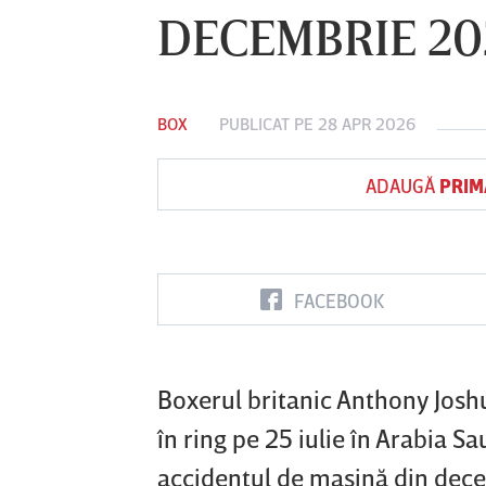
DECEMBRIE 20
Vs
BOX
PUBLICAT PE 28 APR 2026
FC Botoşani
Corvinul
Sepsi OSK S
Hunedoara
Gheorghe
ADAUGĂ
PRIM
FACEBOOK
Boxerul britanic Anthony Joshu
în ring pe 25 iulie în Arabia Sa
accidentul de maşină din dece