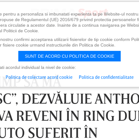
e pentru a personaliza si imbunatati experienta ta pe Website-ul nostr
i propuse de Regulamentul (UE) 2016/679 privind protectia persoanelor f
ibera circulatie a acestor date. Inainte de a continua navigarea pe Websi
l Politicii de Cookie.
ostru confirmi acceptarea utilizarii fisierelor de tip cookie conform Polit
 fisiere cookie urmand instructiunile din Politica de Cookie.
SUNT DE ACORD CU POLITICA DE COOKIE
i acordul individual la nivel de cookie:
IMP SĂ MĂ
Politica de colectare acord cookie
Politica de confidentialitate
C”, DEZVĂLUIE ANTH
VA REVENI ÎN RING DU
UTO SUFERIT ÎN
0
VINERI 07 AUG, 21:00
SÂ