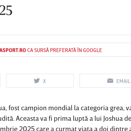
25
Vs
Vs
f
FCSB
UTA Arad
Rapid
0
0
ASPORT.RO
CA SURSĂ PREFERATĂ ÎN GOOGLE
X
EMAIL
a, fost campion mondial la categoria grea, v
udită. Aceasta va fi prima luptă a lui Joshua de
mbrie 2025 care a curmat viaţa a doi dintre 