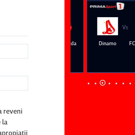
Vs
Vs
Farul
Csikszereda
Dinamo
FC Volunt
Constanţa
a reveni
 la
apropiaţii