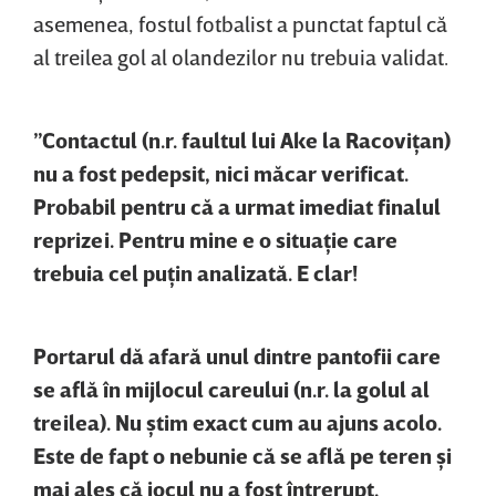
asemenea, fostul fotbalist a punctat faptul că
al treilea gol al olandezilor nu trebuia validat.
”Contactul (n.r. faultul lui Ake la Racoviţan)
nu a fost pedepsit, nici măcar verificat.
Probabil pentru că a urmat imediat finalul
reprizei. Pentru mine e o situaţie care
trebuia cel puţin analizată. E clar!
Portarul dă afară unul dintre pantofii care
se află în mijlocul careului (n.r. la golul al
treilea). Nu ştim exact cum au ajuns acolo.
Este de fapt o nebunie că se află pe teren şi
mai ales că jocul nu a fost întrerupt.