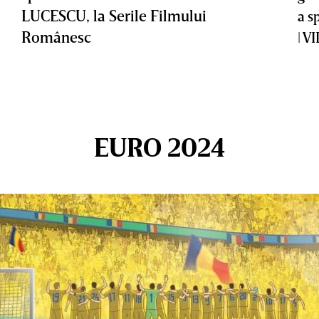
LUCESCU, la Serile Filmului
a s
Românesc
| V
EURO 2024