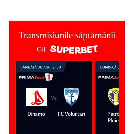
Transmisiunile săptămânii
cu
SÂMBĂTĂ 08 AUG, 21:30
DUMINICĂ 09 AUG, 1
Vs
V
eda
Dinamo
FC Voluntari
Petrolul
Ploieşti