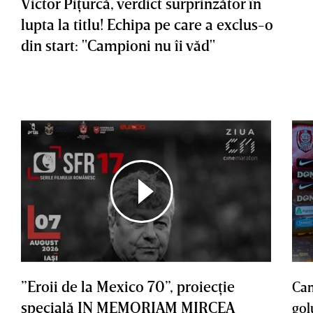
Victor Piţurcă, verdict surprinzător în
lupta la titlu! Echipa pe care a exclus-o
din start: "Campioni nu îi văd"
”Eroii de la Mexico 70”, proiecţie
Cam
specială IN MEMORIAM MIRCEA
gol