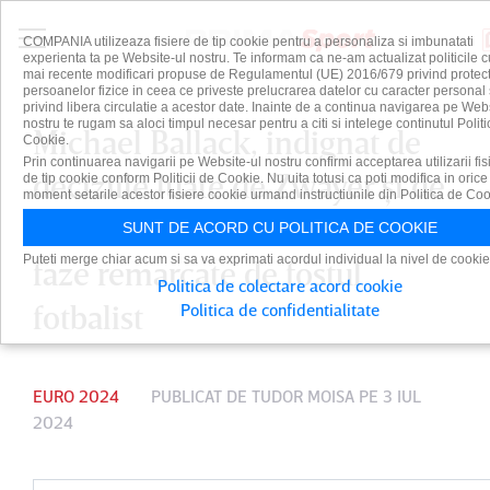
COMPANIA utilizeaza fisiere de tip cookie pentru a personaliza si imbunatati
experienta ta pe Website-ul nostru. Te informam ca ne-am actualizat politicile c
mai recente modificari propuse de Regulamentul (UE) 2016/679 privind protect
persoanelor fizice in ceea ce priveste prelucrarea datelor cu caracter personal 
privind libera circulatie a acestor date. Inainte de a continua navigarea pe Web
nostru te rugam sa aloci timpul necesar pentru a citi si intelege continutul Politi
Michael Ballack, indignat de
Cookie.
Prin continuarea navigarii pe Website-ul nostru confirmi acceptarea utilizarii fis
deciziile luate de Zwayer şi de
de tip cookie conform Politicii de Cookie. Nu uita totusi ca poti modifica in orice
moment setarile acestor fisiere cookie urmand instructiunile din Politica de Coo
cei din camera VAR! Cele două
SUNT DE ACORD CU POLITICA DE COOKIE
Puteti merge chiar acum si sa va exprimati acordul individual la nivel de cookie
faze remarcate de fostul
Politica de colectare acord cookie
fotbalist
Politica de confidentialitate
EURO 2024
PUBLICAT DE
TUDOR MOISA
PE 3 IUL
2024