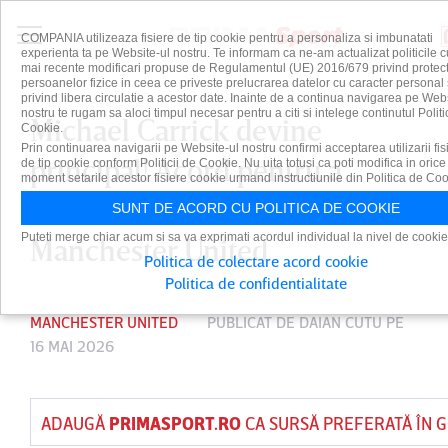
COMPANIA utilizeaza fisiere de tip cookie pentru a personaliza si imbunatati
experienta ta pe Website-ul nostru. Te informam ca ne-am actualizat politicile c
mai recente modificari propuse de Regulamentul (UE) 2016/679 privind protect
persoanelor fizice in ceea ce priveste prelucrarea datelor cu caracter personal 
privind libera circulatie a acestor date. Inainte de a continua navigarea pe Web
nostru te rugam sa aloci timpul necesar pentru a citi si intelege continutul Politi
Michael Carrick devine
Cookie.
Prin continuarea navigarii pe Website-ul nostru confirmi acceptarea utilizarii fis
principal! Acord pentru a
de tip cookie conform Politicii de Cookie. Nu uita totusi ca poti modifica in orice
moment setarile acestor fisiere cookie urmand instructiunile din Politica de Coo
rămâne antrenor la
SUNT DE ACORD CU POLITICA DE COOKIE
Puteti merge chiar acum si sa va exprimati acordul individual la nivel de cookie
Manchester United
Politica de colectare acord cookie
Politica de confidentialitate
MANCHESTER UNITED
PUBLICAT DE
DAIAN CUTU
PE
16 MAI 2026
ADAUGĂ
PRIMASPORT.RO
CA SURSĂ PREFERATĂ ÎN 