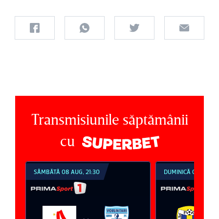
Transmisiunile săptămânii
cu
SÂMBĂTĂ 08 AUG, 21:30
DUMINICĂ 09 AUG, 1