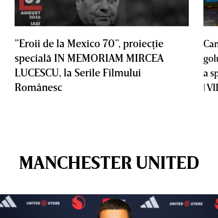
”Eroii de la Mexico 70”, proiecţie
Cam
specială IN MEMORIAM MIRCEA
gol
LUCESCU, la Serile Filmului
a s
Românesc
| V
MANCHESTER UNITED