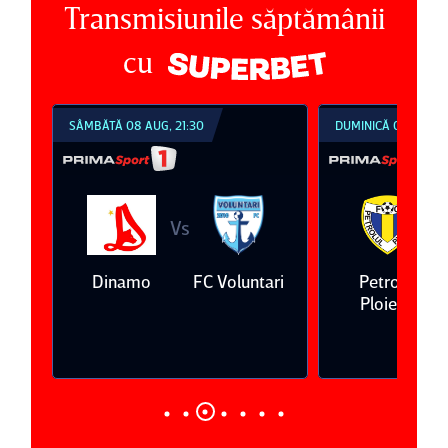
Transmisiunile săptămânii
cu
SÂMBĂTĂ 08 AUG, 21:30
DUMINICĂ 09 AUG, 1
Vs
V
eda
Dinamo
FC Voluntari
Petrolul
Ploieşti