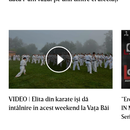
VIDEO | Elita din karate îşi dă
”Er
întâlnire în acest weekend la Vaţa Băi
IN
Ser