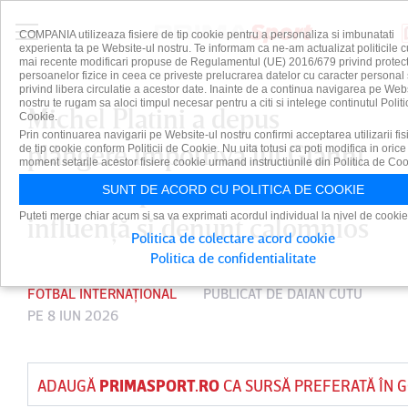
COMPANIA utilizeaza fisiere de tip cookie pentru a personaliza si imbunatati
experienta ta pe Website-ul nostru. Te informam ca ne-am actualizat politicile c
mai recente modificari propuse de Regulamentul (UE) 2016/679 privind protect
persoanelor fizice in ceea ce priveste prelucrarea datelor cu caracter personal 
privind libera circulatie a acestor date. Inainte de a continua navigarea pe Web
nostru te rugam sa aloci timpul necesar pentru a citi si intelege continutul Politi
Michel Platini a depus
Cookie.
Prin continuarea navigarii pe Website-ul nostru confirmi acceptarea utilizarii fis
plângere împotriva lui Gianni
de tip cookie conform Politicii de Cookie. Nu uita totusi ca poti modifica in orice
moment setarile acestor fisiere cookie urmand instructiunile din Politica de Coo
Infantino pentru trafic de
SUNT DE ACORD CU POLITICA DE COOKIE
Puteti merge chiar acum si sa va exprimati acordul individual la nivel de cookie
influenţă şi denunţ calomnios
Politica de colectare acord cookie
Politica de confidentialitate
FOTBAL INTERNAȚIONAL
PUBLICAT DE
DAIAN CUTU
PE 8 IUN 2026
ADAUGĂ
PRIMASPORT.RO
CA SURSĂ PREFERATĂ ÎN 