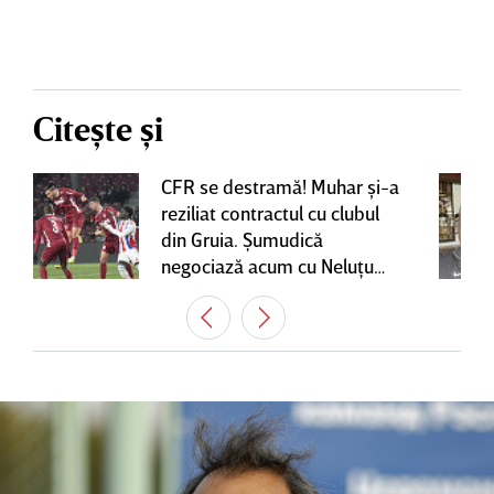
Citește și
CFR se destramă! Muhar şi-a
reziliat contractul cu clubul
din Gruia. Şumudică
negociază acum cu Neluţu
Varga, care mai are o
variantă pentru banca tehnică
| EXCLUSIV