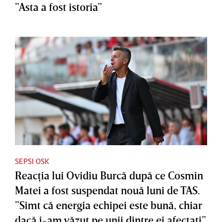
”Asta a fost istoria”
SEPSI OSK
Reacţia lui Ovidiu Burcă după ce Cosmin
Matei a fost suspendat nouă luni de TAS.
”Simt că energia echipei este bună, chiar
dacă i-am văzut pe unii dintre ei afectaţi”