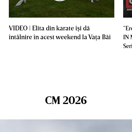
VIDEO | Elita din karate îşi dă
”Er
întâlnire în acest weekend la Vaţa Băi
IN
Ser
CM 2026