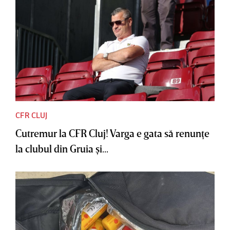
CFR CLUJ
Cutremur la CFR Cluj! Varga e gata să renunţe
la clubul din Gruia şi...