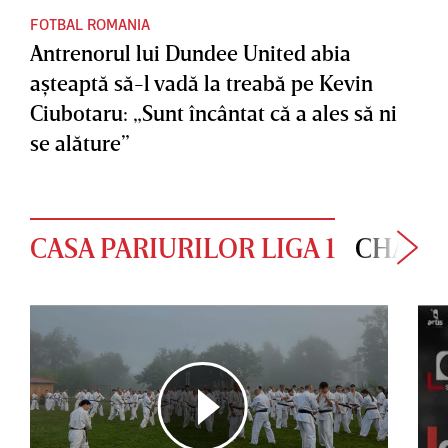
FOTBAL ROMANIA
Antrenorul lui Dundee United abia
aşteaptă să-l vadă la treabă pe Kevin
Ciubotaru: „Sunt încântat că a ales să ni
se alăture”
CASA PARIURILOR LIGA 1
CHAMP