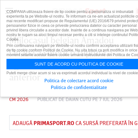
COMPANIA utilizeaza fisiere de tip cookie pentru a personaliza si imbunatati
experienta ta pe Website-ul nostru. Te informam ca ne-am actualizat politicile c
mai recente modificari propuse de Regulamentul (UE) 2016/679 privind protect
persoanelor fizice in ceea ce priveste prelucrarea datelor cu caracter personal 
privind libera circulatie a acestor date. Inainte de a continua navigarea pe Web
nostru te rugam sa aloci timpul necesar pentru a citi si intelege continutul Politi
Mijlocaşul belgian Amadou
Cookie.
Prin continuarea navigarii pe Website-ul nostru confirmi acceptarea utilizarii fis
Onana a suferit o ruptură a
de tip cookie conform Politicii de Cookie. Nu uita totusi ca poti modifica in orice
moment setarile acestor fisiere cookie urmand instructiunile din Politica de Coo
ligamentului încrucişat
SUNT DE ACORD CU POLITICA DE COOKIE
Puteti merge chiar acum si sa va exprimati acordul individual la nivel de cookie
anterior
Politica de colectare acord cookie
Politica de confidentialitate
CM 2026
PUBLICAT DE
DAIAN CUTU
PE 7 IUL 2026
ADAUGĂ
PRIMASPORT.RO
CA SURSĂ PREFERATĂ ÎN 