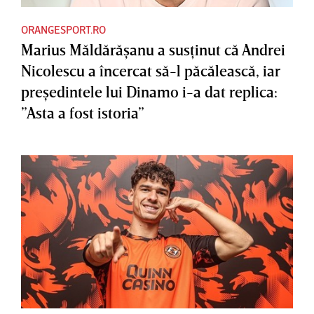
ORANGESPORT.RO
Marius Măldărăşanu a susţinut că Andrei
Nicolescu a încercat să-l păcălească, iar
preşedintele lui Dinamo i-a dat replica:
”Asta a fost istoria”