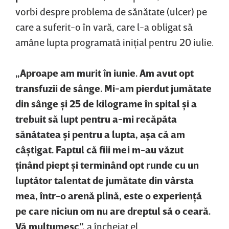
vorbi despre problema de sănătate (ulcer) pe
care a suferit-o în vară, care l-a obligat să
amâne lupta programată iniţial pentru 20 iulie.
„Aproape am murit în iunie. Am avut opt
transfuzii de sânge. Mi-am pierdut jumătate
din sânge şi 25 de kilograme în spital şi a
trebuit să lupt pentru a-mi recăpăta
sănătatea şi pentru a lupta, aşa că am
câştigat. Faptul că fiii mei m-au văzut
ţinând piept şi terminând opt runde cu un
luptător talentat de jumătate din vârsta
mea, într-o arenă plină, este o experienţă
pe care niciun om nu are dreptul să o ceară.
Vă mulţumesc”,
a încheiat el.