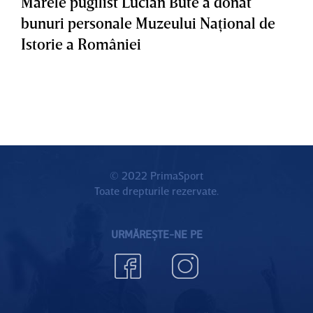
Marele pugilist Lucian Bute a donat
bunuri personale Muzeului Naţional de
Istorie a României
© 2022 PrimaSport
Toate drepturile rezervate.
URMĂREȘTE-NE PE