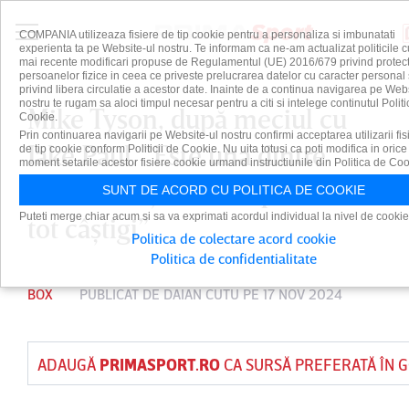
COMPANIA utilizeaza fisiere de tip cookie pentru a personaliza si imbunatati
experienta ta pe Website-ul nostru. Te informam ca ne-am actualizat politicile c
mai recente modificari propuse de Regulamentul (UE) 2016/679 privind protect
persoanelor fizice in ceea ce priveste prelucrarea datelor cu caracter personal 
privind libera circulatie a acestor date. Inainte de a continua navigarea pe Web
nostru te rugam sa aloci timpul necesar pentru a citi si intelege continutul Politi
Mike Tyson, după meciul cu
Cookie.
Prin continuarea navigarii pe Website-ul nostru confirmi acceptarea utilizarii fis
Jake Paul. ”Este una dintre
de tip cookie conform Politicii de Cookie. Nu uita totusi ca poti modifica in orice
moment setarile acestor fisiere cookie urmand instructiunile din Politica de Coo
acele situaţii în care pierzi, dar
SUNT DE ACORD CU POLITICA DE COOKIE
Puteti merge chiar acum si sa va exprimati acordul individual la nivel de cookie
tot câştigi”
Politica de colectare acord cookie
Politica de confidentialitate
BOX
PUBLICAT DE
DAIAN CUTU
PE 17 NOV 2024
ADAUGĂ
PRIMASPORT.RO
CA SURSĂ PREFERATĂ ÎN 