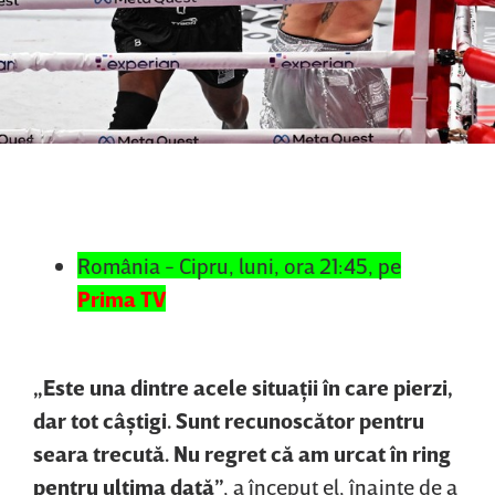
România - Cipru, luni, ora 21:45, pe
Prima TV
„Este una dintre acele situaţii în care pierzi,
dar tot câştigi. Sunt recunoscător pentru
seara trecută. Nu regret că am urcat în ring
pentru ultima dată”
, a început el, înainte de a