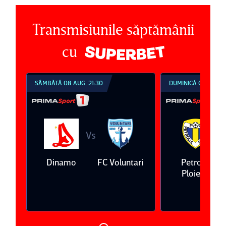
Transmisiunile săptămânii
cu
SÂMBĂTĂ 08 AUG, 21:30
DUMINICĂ 09 AUG, 1
Vs
V
eda
Dinamo
FC Voluntari
Petrolul
Ploieşti