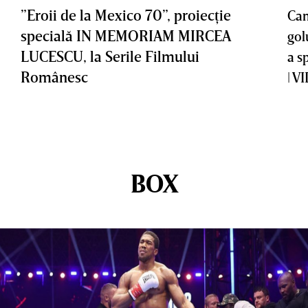
”Eroii de la Mexico 70”, proiecţie
Cam
specială IN MEMORIAM MIRCEA
gol
LUCESCU, la Serile Filmului
a s
Românesc
| V
BOX