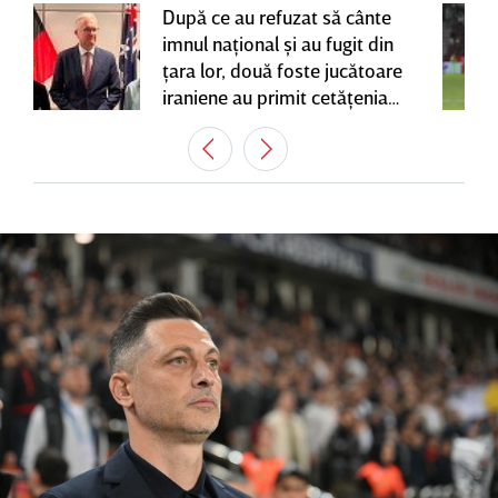
După ce au refuzat să cânte
imnul naţional şi au fugit din
ţara lor, două foste jucătoare
iraniene au primit cetăţenia
australiană