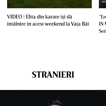
VIDEO | Elita din karate îşi dă
”Er
întâlnire în acest weekend la Vaţa Băi
IN
Ser
STRANIERI