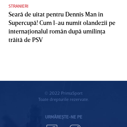
STRANIERI
Seară de uitat pentru Dennis Man în
Supercupă! Cum l-au numit olandezii pe
internaţionalul român după umilinţa
trăită de PSV
© 2022 PrimaSport
Toate drepturile rezervate.
URMĂREȘTE-NE PE