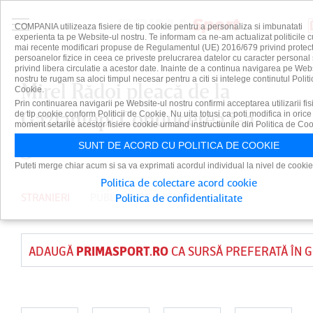
COMPANIA utilizeaza fisiere de tip cookie pentru a personaliza si imbunatati
experienta ta pe Website-ul nostru. Te informam ca ne-am actualizat politicile c
mai recente modificari propuse de Regulamentul (UE) 2016/679 privind protect
persoanelor fizice in ceea ce priveste prelucrarea datelor cu caracter personal 
privind libera circulatie a acestor date. Inainte de a continua navigarea pe Web
nostru te rugam sa aloci timpul necesar pentru a citi si intelege continutul Politi
Mirel Rădoi pleacă de la
Cookie.
Prin continuarea navigarii pe Website-ul nostru confirmi acceptarea utilizarii fis
Gaziantep! Conducerea i-a
de tip cookie conform Politicii de Cookie. Nu uita totusi ca poti modifica in orice
moment setarile acestor fisiere cookie urmand instructiunile din Politica de Coo
găsit înlocuitor
SUNT DE ACORD CU POLITICA DE COOKIE
Puteti merge chiar acum si sa va exprimati acordul individual la nivel de cookie
Politica de colectare acord cookie
STRANIERI
PUBLICAT PE 3 IUN 2026
Politica de confidentialitate
ADAUGĂ
PRIMASPORT.RO
CA SURSĂ PREFERATĂ ÎN 