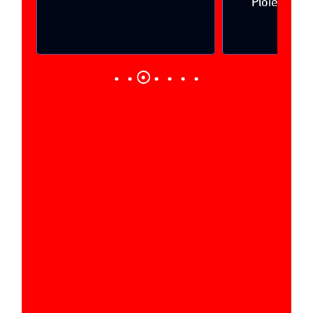
Ploieşti