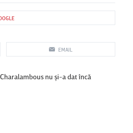
GOOGLE
Vs
Vs
UTA Arad
Rapid
Farul
Csiks
Constanţa
EMAIL
as Charalambous nu şi-a dat încă