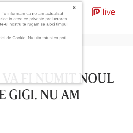
×
u. Te informam ca ne-am actualizat
izice in ceea ce priveste prelucrarea
te-ul nostru te rugam sa aloci timpul
icii de Cookie. Nu uita totusi ca poti
 VA FI NUMIT NOUL
 GIGI. NU AM
VINERI 07 AUG, 21:00
SÂMBĂTĂ 08 AUG, 18:30