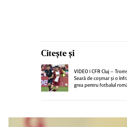
Citește și
iversitatea
VIDEO | CFR Cluj – Trom
pioana României
Seară de coşmar şi o înf
 iniţiativa în
grea pentru fotbalul ro