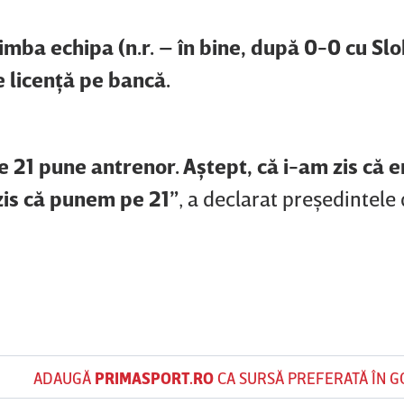
mba echipa (n.r. – în bine, după 0-0 cu Slo
 licenţă pe bancă.
pe 21 pune antrenor. Aştept, că i-am zis că
 zis că punem pe 21”
, a declarat preşedintele
ADAUGĂ
PRIMASPORT.RO
CA SURSĂ PREFERATĂ ÎN 