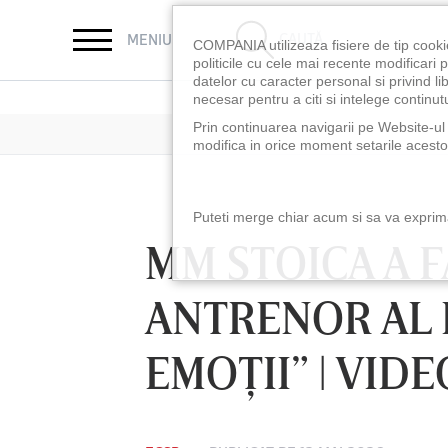
CAUTĂ
MENIU
COMPANIA utilizeaza fisiere de tip cooki
politicile cu cele mai recente modificar
datelor cu caracter personal si privind l
necesar pentru a citi si intelege continutu
Prin continuarea navigarii pe Website-ul n
modifica in orice moment setarile acestor
Puteti merge chiar acum si sa va exprimat
MM STOICA A 
ANTRENOR AL F
EMOŢII” | VID
LUNI 10 AUG