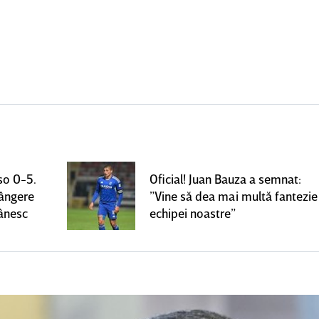
so 0-5.
Oficial! Juan Bauza a semnat:
rângere
”Vine să dea mai multă fantezie
mânesc
echipei noastre”