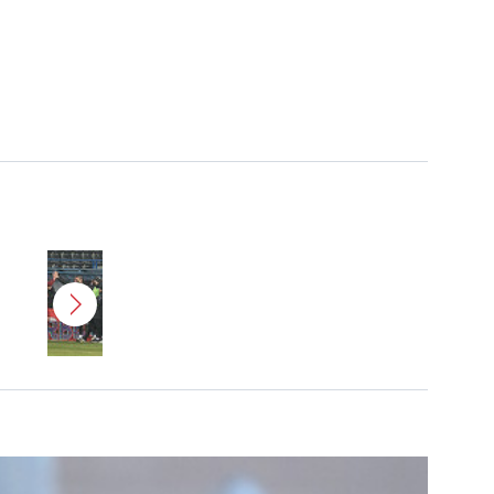
Jucătorul dorit de Pancu în
Giuleşti vrea să rupă contractul cu
CFR Cluj: ”A făcut notificare la
club”