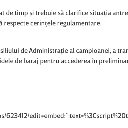
t de timp şi trebuie să clarifice situaţia antr
ă respecte cerinţele regulamentare.
siliului de Administraţie al campioanei, a tr
tidele de baraj pentru accederea în prelimin
ideos/623412/edit#embed:~:text=%3Cscript