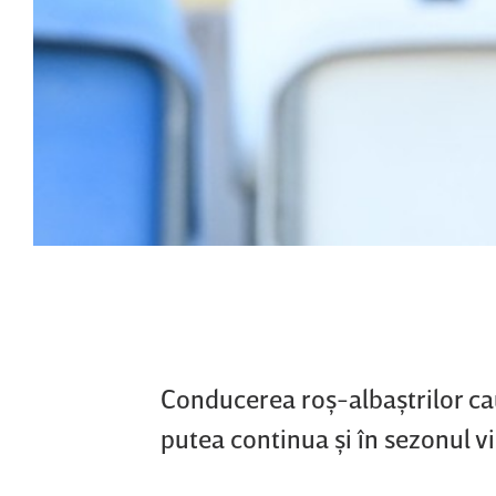
Conducerea roş-albaştrilor cau
putea continua şi în sezonul vi