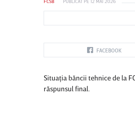
FCSB
PUBLICAT PE 12 MAI 2026
FC Boto
FACEBOOK
Situaţia băncii tehnice de la 
răspunsul final.