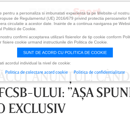
e pentru a personaliza si imbunatati experienta ta pe Website-ul nostr
i propuse de Regulamentul (UE) 2016/679 privind protectia persoanelor f
ibera circulatie a acestor date. Inainte de a continua navigarea pe Websi
l Politicii de Cookie.
ostru confirmi acceptarea utilizarii fisierelor de tip cookie conform Polit
 fisiere cookie urmand instructiunile din Politica de Cookie.
SUNT DE ACORD CU POLITICA DE COOKIE
i acordul individual la nivel de cookie:
FĂCUT ANUNŢUL! CÂND
Politica de colectare acord cookie
Politica de confidentialitate
CSB-ULUI: ”AŞA SPUNE
EO EXCLUSIV
, 18:30
LUNI 10 AUG, 21:30