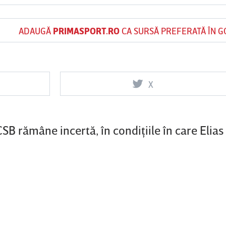
ADAUGĂ
PRIMASPORT.RO
CA SURSĂ PREFERATĂ ÎN 
Vs
Vs
şani
Corvinul
Sepsi OSK Sf
FCSB
Hunedoara
Gheorghe
X
FCSB rămâne incertă, în condiţiile în care Eli