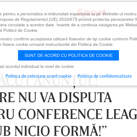
e pentru a personaliza si imbunatati experienta ta pe Website-ul nostr
i propuse de Regulamentul (UE) 2016/679 privind protectia persoanelor f
ibera circulatie a acestor date. Inainte de a continua navigarea pe Websi
l Politicii de Cookie.
ostru confirmi acceptarea utilizarii fisierelor de tip cookie conform Polit
 fisiere cookie urmand instructiunile din Politica de Cookie.
SUNT DE ACORD CU POLITICA DE COOKIE
i acordul individual la nivel de cookie:
FĂCUT ANUNŢUL!
Politica de colectare acord cookie
Politica de confidentialitate
RE NU VA DISPUTA
RU CONFERENCE LEAG
UB NICIO FORMĂ!”
0
VINERI 07 AUG, 21:00
SÂ