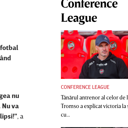
Conference
League
 fotbal
când
CONFERENCE LEAGUE
igea nu
Tânărul antrenor al celor de 
. Nu va
Tromso a explicat victoria la
cu...
ipsi!"
, a