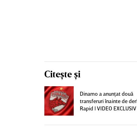
Citește și
construcţia!
Dinamo a anunţat două
 care Marius
transferuri înainte de de
t
Rapid | VIDEO EXCLUSIV