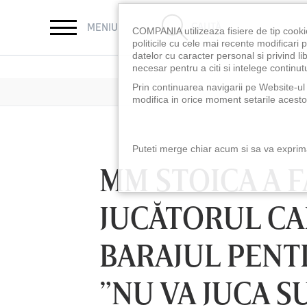
CAUTĂ
MENIU
COMPANIA utilizeaza fisiere de tip cooki
politicile cu cele mai recente modificar
datelor cu caracter personal si privind l
necesar pentru a citi si intelege continutu
Prin continuarea navigarii pe Website-ul n
modifica in orice moment setarile acestor
Puteti merge chiar acum si sa va exprimat
MM STOICA A 
JUCĂTORUL CA
BARAJUL PENT
”NU VA JUCA S
LUNI 10 AUG, 18:30
LUNI 10 AUG, 21:3