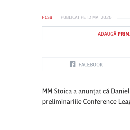
FCSB
PUBLICAT PE 12 MAI 2026
Vs
ADAUGĂ
PRIM
FC Botoşani
Corvinul
Sepsi OSK S
Hunedoara
Gheorghe
FACEBOOK
MM Stoica a anunţat că Daniel 
preliminariile Conference Leag