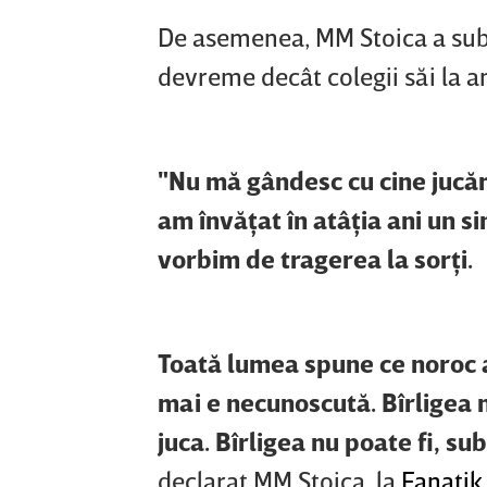
De asemenea, MM Stoica a subl
devreme decât colegii săi la 
"Nu mă gândesc cu cine jucăm
am învăţat în atâţia ani un si
vorbim de tragerea la sorţi.
Toată lumea spune ce noroc a 
mai e necunoscută. Bîrligea n
juca. Bîrligea nu poate fi, su
declarat MM Stoica, la
Fanatik