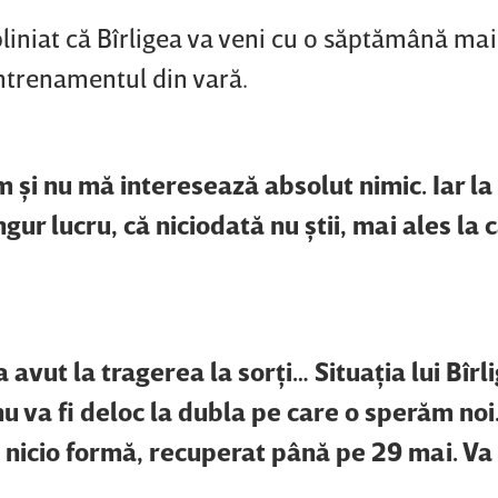
iniat că Bîrligea va veni cu o săptămână mai
antrenamentul din vară.
 şi nu mă interesează absolut nimic. Iar la
ngur lucru, că niciodată nu ştii, mai ales la 
avut la tragerea la sorţi… Situaţia lui Bîrl
u va fi deloc la dubla pe care o sperăm noi
b nicio formă, recuperat până pe 29 mai. Va l
.