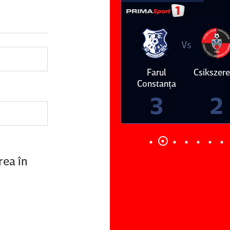
Vs
Vs
Farul
Csikszereda
Dinamo
FC Volunt
Constanţa
4
0
3
2
rea în