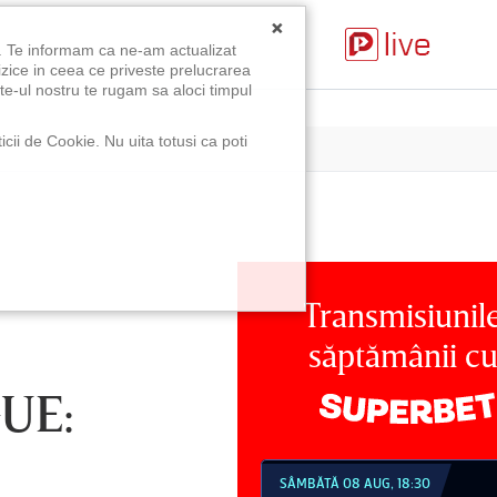
×
u. Te informam ca ne-am actualizat
izice in ceea ce priveste prelucrarea
te-ul nostru te rugam sa aloci timpul
icii de Cookie. Nu uita totusi ca poti
Transmisiunil
săptămânii c
UE:
MBĂTĂ 08 AUG, 18:30
SÂMBĂTĂ 08 AUG, 21:30