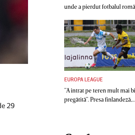
unde a pierdut fotbalul român
EUROPA LEAGUE
”A intrat pe teren mult mai b
pregătită”. Presa finlandeză,..
de 29