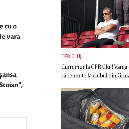
e cu o
de vară
CFR CLUJ
Cutremur la CFR Cluj! Varga 
 şansa
să renunţe la clubul din Gruia 
Stoian",