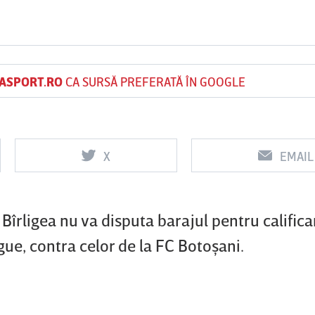
Vs
Vs
ASPORT.RO
CA SURSĂ PREFERATĂ ÎN GOOGLE
f
FCSB
UTA Arad
Rapid
0
0
X
EMAIL
Bîrligea nu va disputa barajul pentru califica
ue, contra celor de la FC Botoşani.