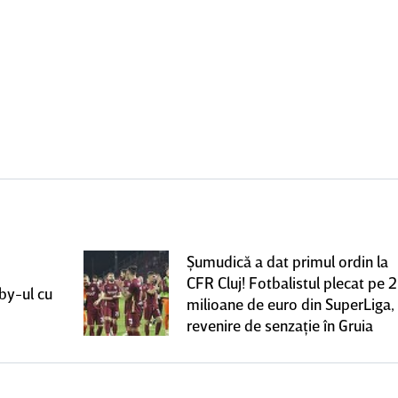
Şumudică a dat primul ordin la
CFR Cluj! Fotbalistul plecat pe 2
rby-ul cu
milioane de euro din SuperLiga,
revenire de senzaţie în Gruia