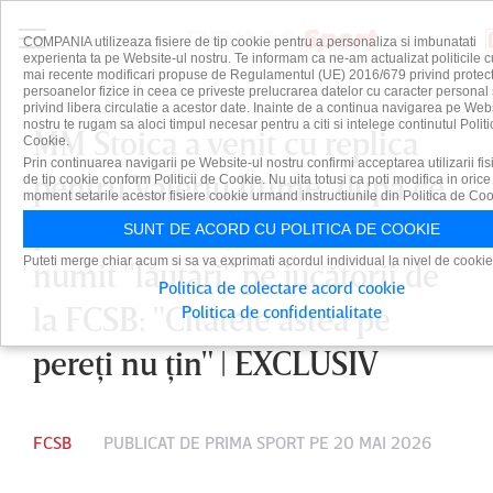
COMPANIA utilizeaza fisiere de tip cookie pentru a personaliza si imbunatati
experienta ta pe Website-ul nostru. Te informam ca ne-am actualizat politicile c
mai recente modificari propuse de Regulamentul (UE) 2016/679 privind protect
persoanelor fizice in ceea ce priveste prelucrarea datelor cu caracter personal 
privind libera circulatie a acestor date. Inainte de a continua navigarea pe Web
nostru te rugam sa aloci timpul necesar pentru a citi si intelege continutul Politi
MM Stoica a venit cu replica
Cookie.
Prin continuarea navigarii pe Website-ul nostru confirmi acceptarea utilizarii fis
pentru Valeriu Iftime, după ce
de tip cookie conform Politicii de Cookie. Nu uita totusi ca poti modifica in orice
moment setarile acestor fisiere cookie urmand instructiunile din Politica de Coo
patronul Botoşaniului i-a
SUNT DE ACORD CU POLITICA DE COOKIE
Puteti merge chiar acum si sa va exprimati acordul individual la nivel de cookie
numit "lăutari" pe jucătorii de
Politica de colectare acord cookie
la FCSB: "Citatele astea pe
Politica de confidentialitate
pereţi nu ţin" | EXCLUSIV
FCSB
PUBLICAT DE
PRIMA SPORT
PE 20 MAI 2026