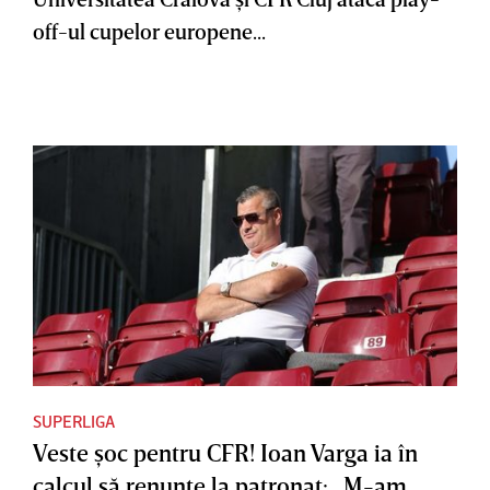
off-ul cupelor europene...
SUPERLIGA
Veste şoc pentru CFR! Ioan Varga ia în
calcul să renunţe la patronat: „M-am