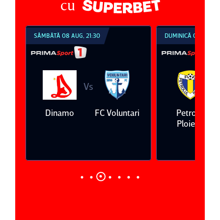
cu
SÂMBĂTĂ 08 AUG, 21:30
DUMINICĂ 09 AUG, 1
Vs
V
eda
Dinamo
FC Voluntari
Petrolul
Ploieşti