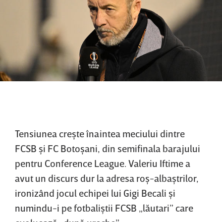
Tensiunea creşte înaintea meciului dintre
FCSB şi FC Botoşani, din semifinala barajului
pentru Conference League. Valeriu Iftime a
avut un discurs dur la adresa roş-albaştrilor,
ironizând jocul echipei lui Gigi Becali şi
numindu-i pe fotbaliştii FCSB „lăutari” care