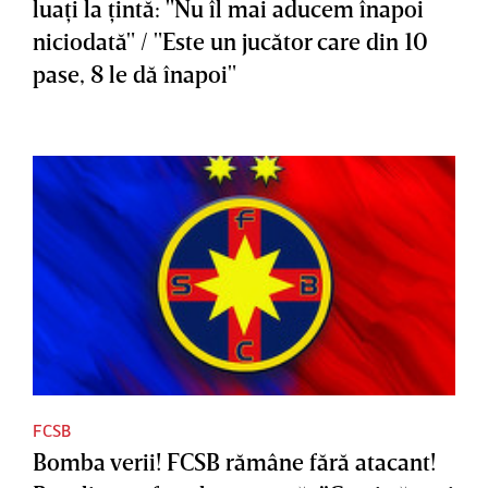
luaţi la ţintă: "Nu îl mai aducem înapoi
niciodată" / "Este un jucător care din 10
pase, 8 le dă înapoi"
FCSB
Bomba verii! FCSB rămâne fără atacant!