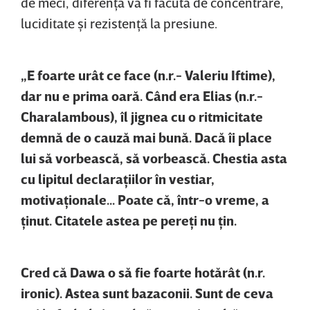
de meci, diferenţa va fi făcută de concentrare,
luciditate şi rezistenţă la presiune.
„E foarte urât ce face (n.r.- Valeriu Iftime),
dar nu e prima oară. Când era Elias (n.r.-
Charalambous), îl jignea cu o ritmicitate
demnă de o cauză mai bună. Dacă îi place
lui să vorbească, să vorbească. Chestia asta
cu lipitul declaraţiilor în vestiar,
motivaţionale... Poate că, într-o vreme, a
ţinut. Citatele astea pe pereţi nu ţin.
Cred că Dawa o să fie foarte hotărât (n.r.
ironic). Astea sunt bazaconii. Sunt de ceva