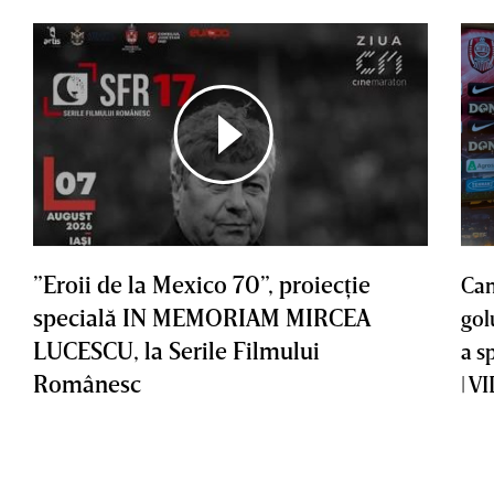
”Eroii de la Mexico 70”, proiecţie
Cam
specială IN MEMORIAM MIRCEA
gol
LUCESCU, la Serile Filmului
a s
Românesc
| V