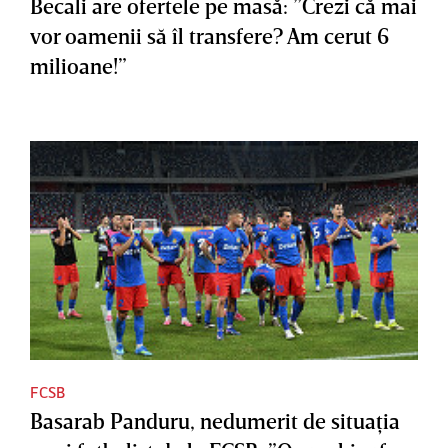
Becali are ofertele pe masă: ”Crezi că mai
vor oamenii să îl transfere? Am cerut 6
milioane!”
FCSB
Basarab Panduru, nedumerit de situaţia