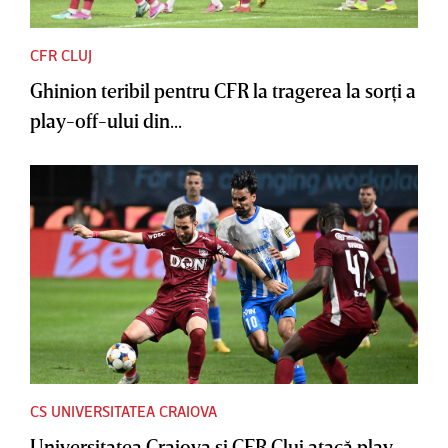
CFR CLUJ
Ghinion teribil pentru CFR la tragerea la sorţi a
play-off-ului din...
CS UNIVERSITATEA CRAIOVA
Universitatea Craiova şi CFR Cluj atacă play-