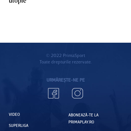
utopie”
© 2022 PrimaSport
Toate drepturile rezervate.
URMĂREȘTE-NE PE
VIDEO
ABONEAZĂ-TE LA
PRIMAPLAY.RO
SUPERLIGA