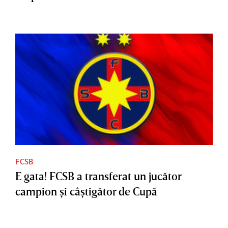
FCSB
E gata! FCSB a transferat un jucător
campion şi câştigător de Cupă