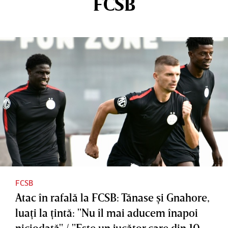
FCSB
FCSB
Atac în rafală la FCSB: Tănase şi Gnahore,
luaţi la ţintă: "Nu îl mai aducem înapoi
niciodată" / "Este un jucător care din 10