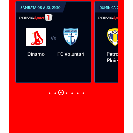
SÂMBĂTĂ 08 AUG, 21:30
DUMINICĂ 09 AUG, 1
Vs
V
eda
Dinamo
FC Voluntari
Petrolul
Ploieşti