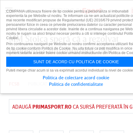
COMPANIA utilizeaza fisiere de tip cookie pentru a personaliza si imbunatati
experienta ta pe Website-ul nostru. Te informam ca ne-am actualizat politicile c
mai recente modificari propuse de Regulamentul (UE) 2016/679 privind protect
persoanelor fizice in ceea ce priveste prelucrarea datelor cu caracter personal 
privind libera circulatie a acestor date. Inainte de a continua navigarea pe Web
nostru te rugam sa aloci timpul necesar pentru a citi si intelege continutul Politi
MM Stoica speră că a rezolvat
Cookie.
Prin continuarea navigarii pe Website-ul nostru confirmi acceptarea utilizarii fis
problema antrenorului: ”Nu
de tip cookie conform Politicii de Cookie. Nu uita totusi ca poti modifica in orice
moment setarile acestor fisiere cookie urmand instructiunile din Politica de Coo
poate să mă refuze”
SUNT DE ACORD CU POLITICA DE COOKIE
Puteti merge chiar acum si sa va exprimati acordul individual la nivel de cookie
Politica de colectare acord cookie
FCSB
PUBLICAT PE 8 MAI 2026
Politica de confidentialitate
ADAUGĂ
PRIMASPORT.RO
CA SURSĂ PREFERATĂ ÎN 