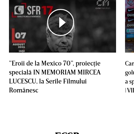
”Eroii de la Mexico 70”, proiecţie
Cam
specială IN MEMORIAM MIRCEA
gol
LUCESCU, la Serile Filmului
a s
Românesc
| V