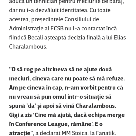
aducă un tehnician pentru meciurile de baraj,
dar nu i-a dezvăluit identitatea. Cu toate
acestea, preşedintele Consiliului de
Administraţie al FCSB nu l-a contactat încă
fiindcă Becali aşteaptă decizia finală a lui Elias
Charalambous.
"O să rog pe altcineva să ne ajute două
meciuri, cineva care nu poate să mă refuze.
Am pe cineva în cap, n-am vorbit pentru că
nu vreau să pun omul într-o situaţie să
spună 'da' şi apoi să vină Charalambous.
Gigi a zis ‘Cine mă ajută, dacă echipa merge
în Conference League, rămâne’. E o
atracţie"
, a declarat MM Stoica, la Fanatik.