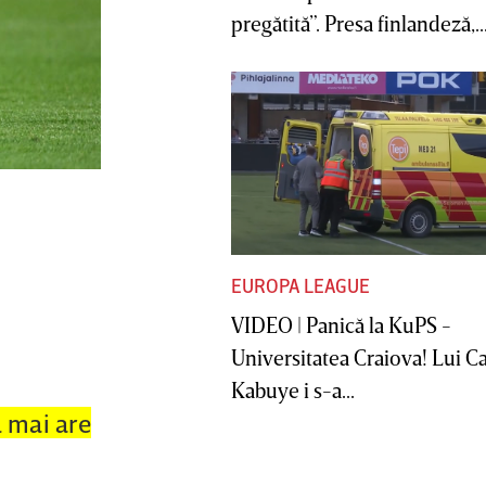
pregătită”. Presa finlandeză,..
EUROPA LEAGUE
VIDEO | Panică la KuPS -
Universitatea Craiova! Lui C
Kabuye i s-a...
ul mai are