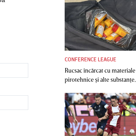
CONFERENCE LEAGUE
Rucsac încărcat cu materiale
pirotehnice şi alte substanţe, 