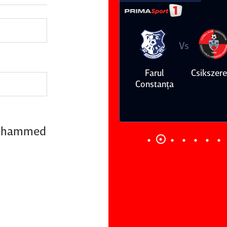
Vs
Vs
Farul
Csikszereda
Dinamo
FC Volunt
Constanţa
 Mohammed