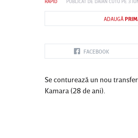
RAPID
PUBLICAT DE
DAIAN CUTU
PE 3 IU
ADAUGĂ
PRIM
Vs
FC Botoşani
Corvinul
Sepsi OSK S
Hunedoara
Gheorghe
FACEBOOK
Se conturează un nou transfe
Kamara (28 de ani).