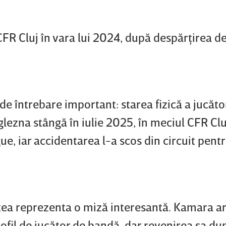
 CFR Cluj în vara lui 2024, după despărţirea d
e întrebare important: starea fizică a jucăto
glezna stângă în iulie 2025, în meciul CFR Clu
e, iar accidentarea l-a scos din circuit pent
tea reprezenta o miză interesantă. Kamara ar
rofil de jucător de bandă, dar revenirea sa du