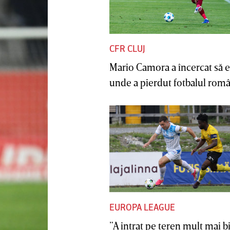
CFR CLUJ
Mario Camora a încercat să e
unde a pierdut fotbalul român
EUROPA LEAGUE
”A intrat pe teren mult mai b