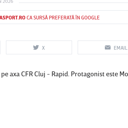
N 2026
ASPORT.RO
CA SURSĂ PREFERATĂ ÎN GOOGLE
Vs
Vs
f
FCSB
UTA Arad
Rapid
X
EMAIL
r pe axa CFR Cluj - Rapid. Protagonist este