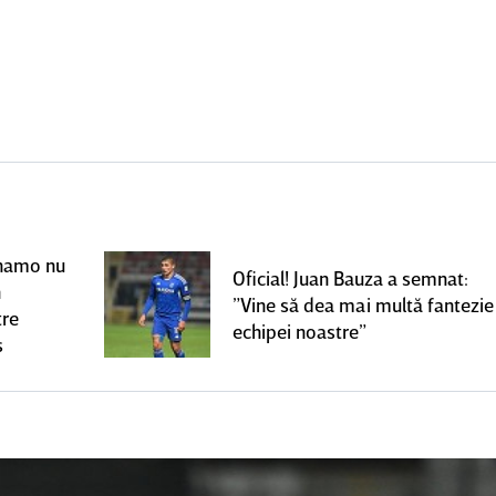
Dinamo nu
Oficial! Juan Bauza a semnat:
n
”Vine să dea mai multă fantezie
tre
echipei noastre”
s