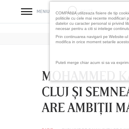
CAUTĂ
MENIU
COMPANIA utilizeaza fisiere de tip cooki
politicile cu cele mai recente modificar
datelor cu caracter personal si privind l
necesar pentru a citi si intelege continutu
Prin continuarea navigarii pe Website-ul n
modifica in orice moment setarile acestor
Puteti merge chiar acum si sa va exprimat
MOHAMMED KA
CLUJ ŞI SEMNE
ARE AMBIŢII M
LUNI 10 AUG, 18:30
LUNI 10 AUG, 21:3