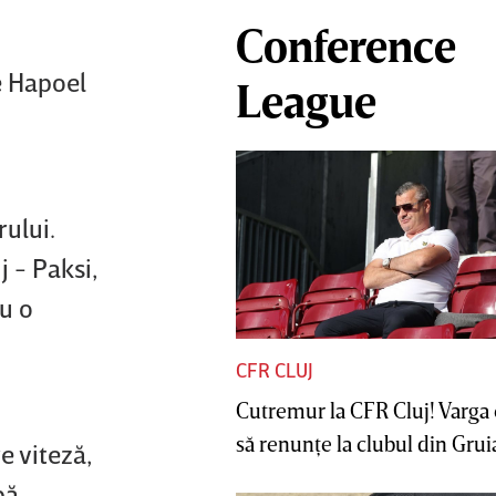
Conference
e Hapoel
League
rului.
j - Paksi,
ru o
CFR CLUJ
Cutremur la CFR Cluj! Varga 
să renunţe la clubul din Gruia 
e viteză,
pă