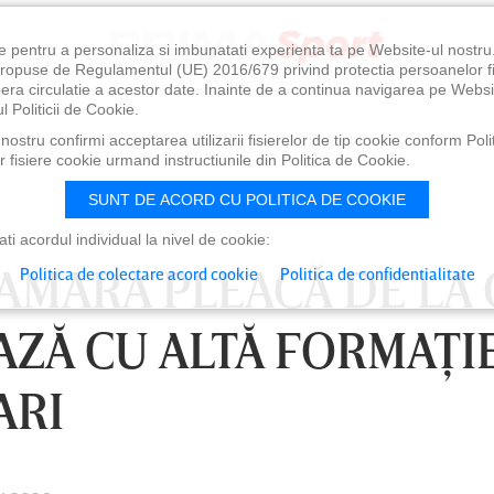
e pentru a personaliza si imbunatati experienta ta pe Website-ul nostr
i propuse de Regulamentul (UE) 2016/679 privind protectia persoanelor f
ibera circulatie a acestor date. Inainte de a continua navigarea pe Websi
l Politicii de Cookie.
ostru confirmi acceptarea utilizarii fisierelor de tip cookie conform Polit
 fisiere cookie urmand instructiunile din Politica de Cookie.
SUNT DE ACORD CU POLITICA DE COOKIE
i acordul individual la nivel de cookie:
MARA PLEACĂ DE LA 
Politica de colectare acord cookie
Politica de confidentialitate
AZĂ CU ALTĂ FORMAŢI
ARI
0
VINERI 07 AUG, 21:00
SÂ