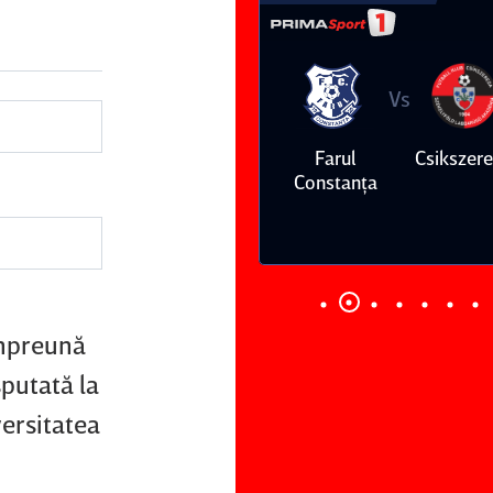
Vs
Vs
Farul
Csikszereda
Dinamo
FC Volunt
Constanţa
împreună
putată la
versitatea