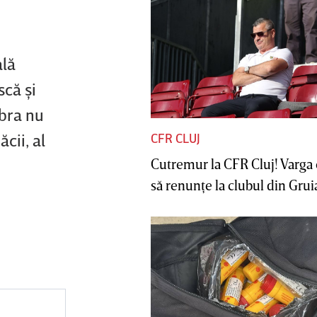
ală
că şi
ibra nu
cii, al
CFR CLUJ
Cutremur la CFR Cluj! Varga 
să renunţe la clubul din Gruia 