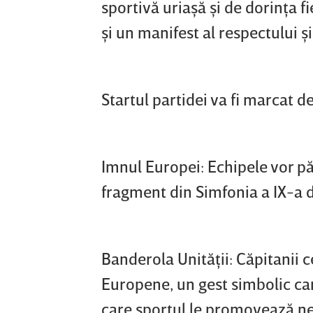
sportivă uriaşă şi de dorinţa f
şi un manifest al respectului şi 
Startul partidei va fi marcat
Imnul Europei: Echipele vor pă
fragment din Simfonia a IX-a 
Banderola Unităţii: Căpitanii 
Europene, un gest simbolic car
care sportul le promovează ne