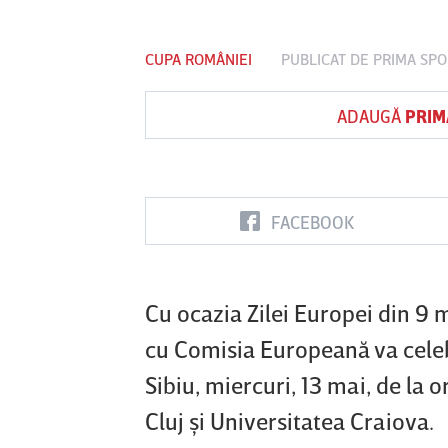
CUPA ROMÂNIEI
PUBLICAT DE
PRIMA SPO
Vs
ADAUGĂ
PRIM
FC Botoşani
Corvinul
Sepsi OSK S
Hunedoara
Gheorghe
FACEBOOK
Cu ocazia Zilei Europei din 9
cu Comisia Europeană va celeb
Sibiu, miercuri, 13 mai, de la 
Cluj şi Universitatea Craiova.