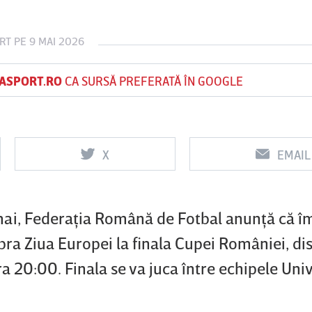
RT
PE 9 MAI 2026
Vs
Vs
ASPORT.RO
CA SURSĂ PREFERATĂ ÎN GOOGLE
f
FCSB
UTA Arad
Rapid
0
0
X
EMAIL
 mai, Federaţia Română de Fotbal anunţă că 
ra Ziua Europei la finala Cupei României, dis
ora 20:00. Finala se va juca între echipele Uni