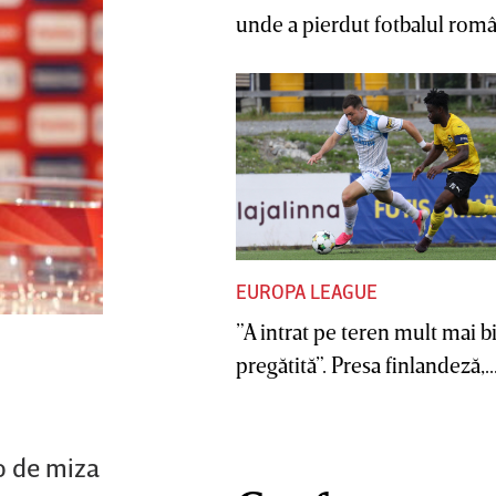
unde a pierdut fotbalul român
EUROPA LEAGUE
”A intrat pe teren mult mai b
pregătită”. Presa finlandeză,..
lo de miza