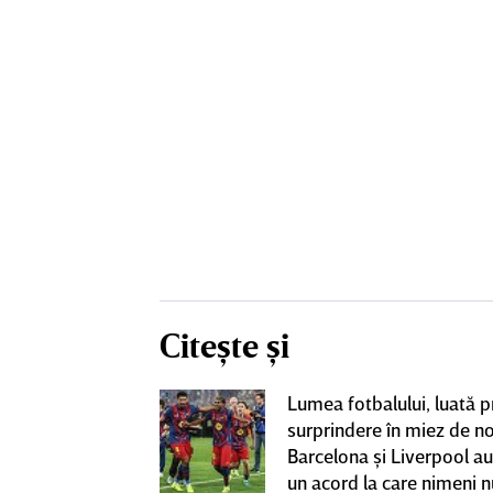
Citește și
boi” între
Lumea fotbalului, luată p
uporterii lui
surprindere în miez de n
 au fost scoşi
Barcelona şi Liverpool au
făcut francezul
un acord la care nimeni n