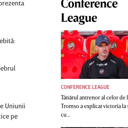
Conference
eprezenta
League
ebită:
lebrul
CONFERENCE LEAGUE
Tânărul antrenor al celor de 
le Uniunii
Tromso a explicat victoria la
cu...
tice pe