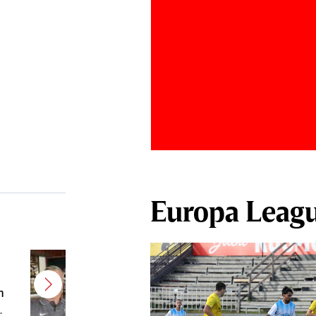
Europa Leag
CFR a ales varianta pentru banca
tehnică după dezastrul cu
m
Tromso! Antrenorul a decolat
spre Cluj pentru negocierile finale