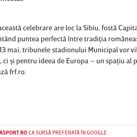
ceastă celebrare are loc la Sibiu, fostă Capit
tând puntea perfectă între tradiţia româneas
3 mai, tribunele stadionului Municipal vor v
, ci şi pentru ideea de Europa – un spaţiu al pă
ză frf.ro.
ASPORT.RO
CA SURSĂ PREFERATĂ ÎN GOOGLE