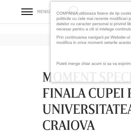
CAUTĂ
MENIU
COMPANIA utilizeaza fisiere de tip cooki
politicile cu cele mai recente modificar
datelor cu caracter personal si privind l
necesar pentru a citi si intelege continutu
Prin continuarea navigarii pe Website-ul n
modifica in orice moment setarile acestor
Puteti merge chiar acum si sa va exprimat
MOMENT SPECI
FINALA CUPEI
UNIVERSITATEA
CRAIOVA
LUNI 10 AUG, 18:30
LUNI 10 AUG, 21:3