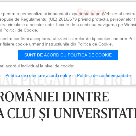
e pentru a personaliza si imbunatati experienta ta pe Website-ul nostr
i propuse de Regulamentul (UE) 2016/679 privind protectia persoanelor f
ibera circulatie a acestor date. Inainte de a continua navigarea pe Websi
l Politicii de Cookie.
ostru confirmi acceptarea utilizarii fisierelor de tip cookie conform Polit
 fisiere cookie urmand instructiunile din Politica de Cookie.
SUNT DE ACORD CU POLITICA DE COOKIE
i acordul individual la nivel de cookie:
AL PREGĂTIT DE FRF 
Politica de colectare acord cookie
Politica de confidentialitate
 ROMÂNIEI DINTRE
 CLUJ ŞI UNIVERSITAT
0
VINERI 07 AUG, 21:00
SÂ