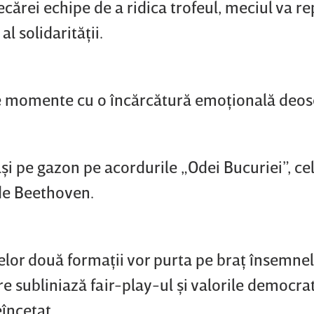
iecărei echipe de a ridica trofeul, meciul va r
al solidarităţii.
 de momente cu o încărcătură emoţională deos
şi pe gazon pe acordurile „Odei Bucuriei”, ce
de Beethoven.
celor două formaţii vor purta pe braţ însemne
e subliniază fair-play-ul şi valorile democra
încetat.