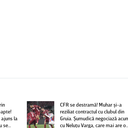
rin
CFR se destramă! Muhar şi-a
oapte!
reziliat contractul cu clubul din
 ajuns la
Gruia. Şumudică negociază acu
u se
cu Neluţu Varga, care mai are o