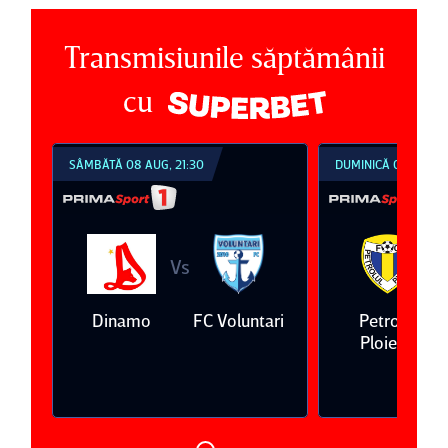
Transmisiunile săptămânii
cu
SÂMBĂTĂ 08 AUG, 21:30
DUMINICĂ 09 AUG, 1
Vs
V
eda
Dinamo
FC Voluntari
Petrolul
Ploieşti