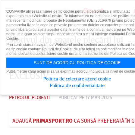
COMPANIA utilizeaza fisiere de tip cookie pentru a personaliza si imbunatati
experienta ta pe Website-ul nostru. Te informam ca ne-am actualizat politicile c
mai recente modificari propuse de Regulamentul (UE) 2016/679 privind protect
persoanelor fizice in ceea ce priveste prelucrarea datelor cu caracter personal 
privind libera circulatie a acestor date. Inainte de a continua navigarea pe Web
nostru te rugam sa aloci timpul necesar pentru a citi si intelege continutul Politi
Motivul din spatele plecării lui
Cookie.
Prin continuarea navigarii pe Website-ul nostru confirmi acceptarea utilizarii fis
Adrian Mutu de la Petrolul:
de tip cookie conform Politicii de Cookie. Nu uita totusi ca poti modifica in orice
moment setarile acestor fisiere cookie urmand instructiunile din Politica de Coo
”De ce ai acceptat?” | VIDEO
SUNT DE ACORD CU POLITICA DE COOKIE
Puteti merge chiar acum si sa va exprimati acordul individual la nivel de cookie
EXCLUSIV
Politica de colectare acord cookie
Politica de confidentialitate
PETROLUL PLOIEȘTI
PUBLICAT PE 17 MAR 2025
ADAUGĂ
PRIMASPORT.RO
CA SURSĂ PREFERATĂ ÎN 