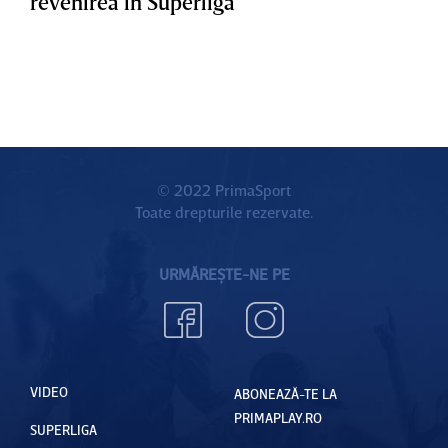
revenirea în Superligă
© 2022 PrimaSport
Toate drepturile rezervate.
URMĂREȘTE-NE PE
VIDEO
ABONEAZĂ-TE LA
PRIMAPLAY.RO
SUPERLIGA