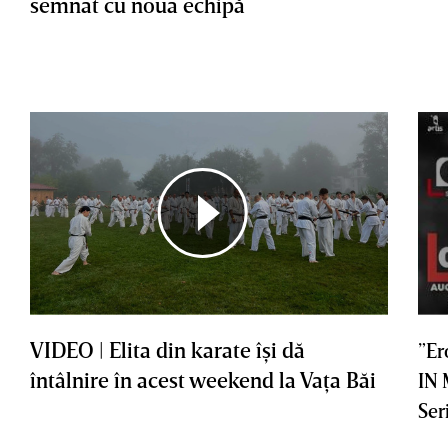
semnat cu noua echipă
VIDEO | Elita din karate îşi dă
”Er
întâlnire în acest weekend la Vaţa Băi
IN
Ser