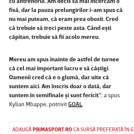
cu antrenorul. Am decis să mai încercăm o
fisă, dar la pauza prelungirilor i-am spus că
nu mai puteam, că eram prea obosit. Cred
că trebuie să treci peste asta. Când eşti
căpitan, trebuie să fii acolo mereu.
Mereu am spus înainte de astfel de turnee
că cel mai important lucru e să câştigi.
Oamenii cred că e o glumă, dar uite că
suntem aici. Am înscris doar o dată, dar
suntem în semifinale şi sunt fericit”
, a spus
Kylian Mbappe, potrivit
GOAL
.
ADAUGĂ
PRIMASPORT.RO
CA SURSĂ PREFERATĂ ÎN 