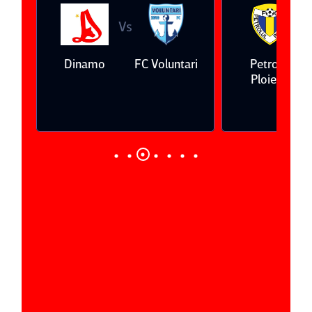
Vs
V
eda
Dinamo
FC Voluntari
Petrolul
Ploieşti