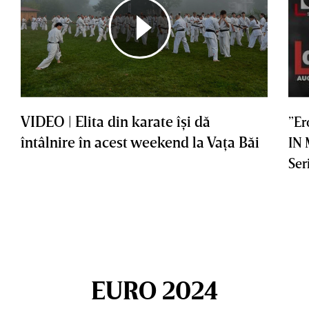
VIDEO | Elita din karate îşi dă
”Er
întâlnire în acest weekend la Vaţa Băi
IN
Ser
EURO 2024