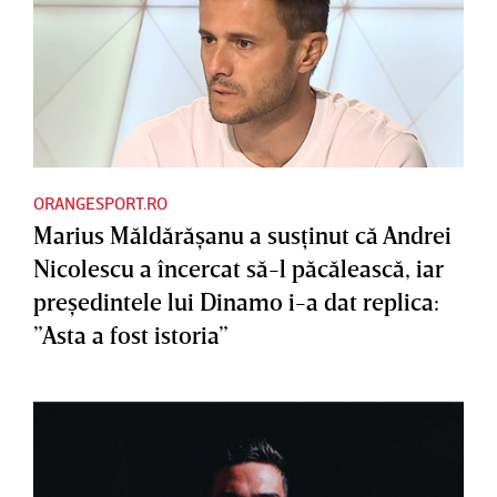
ORANGESPORT.RO
Marius Măldărăşanu a susţinut că Andrei
Nicolescu a încercat să-l păcălească, iar
preşedintele lui Dinamo i-a dat replica:
”Asta a fost istoria”