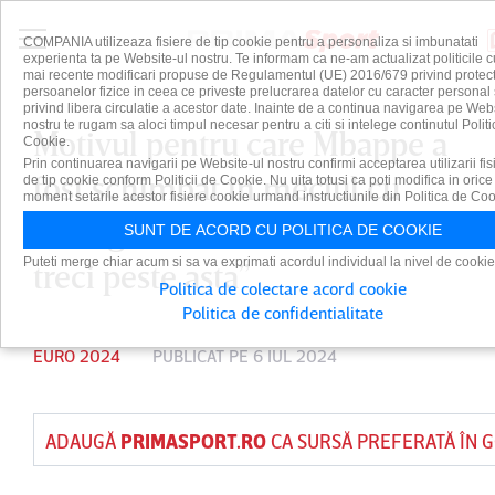
COMPANIA utilizeaza fisiere de tip cookie pentru a personaliza si imbunatati
experienta ta pe Website-ul nostru. Te informam ca ne-am actualizat politicile c
mai recente modificari propuse de Regulamentul (UE) 2016/679 privind protect
persoanelor fizice in ceea ce priveste prelucrarea datelor cu caracter personal 
privind libera circulatie a acestor date. Inainte de a continua navigarea pe Web
nostru te rugam sa aloci timpul necesar pentru a citi si intelege continutul Politi
Motivul pentru care Mbappe a
Cookie.
Prin continuarea navigarii pe Website-ul nostru confirmi acceptarea utilizarii fis
fost schimbat în meciul cu
de tip cookie conform Politicii de Cookie. Nu uita totusi ca poti modifica in orice
moment setarile acestor fisiere cookie urmand instructiunile din Politica de Coo
Portugalia. „Cred că trebuie să
SUNT DE ACORD CU POLITICA DE COOKIE
Puteti merge chiar acum si sa va exprimati acordul individual la nivel de cookie
treci peste asta”
Politica de colectare acord cookie
Politica de confidentialitate
EURO 2024
PUBLICAT PE 6 IUL 2024
ADAUGĂ
PRIMASPORT.RO
CA SURSĂ PREFERATĂ ÎN 