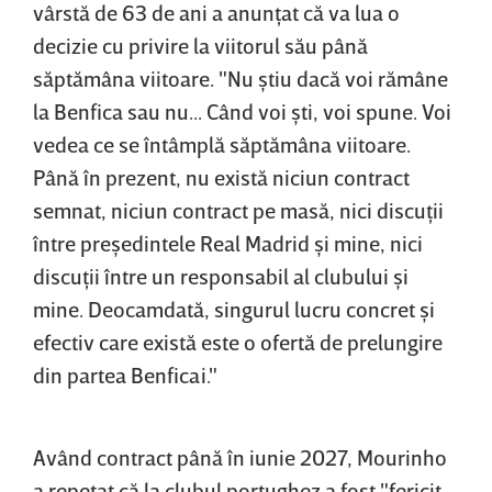
vârstă de 63 de ani a anunţat că va lua o
decizie cu privire la viitorul său până
săptămâna viitoare. "Nu ştiu dacă voi rămâne
la Benfica sau nu... Când voi şti, voi spune. Voi
vedea ce se întâmplă săptămâna viitoare.
Până în prezent, nu există niciun contract
semnat, niciun contract pe masă, nici discuţii
între preşedintele Real Madrid şi mine, nici
discuţii între un responsabil al clubului şi
mine. Deocamdată, singurul lucru concret şi
efectiv care există este o ofertă de prelungire
din partea Benficai."
Având contract până în iunie 2027, Mourinho
a repetat că la clubul portughez a fost "fericit