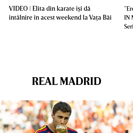
VIDEO | Elita din karate îşi dă
”Er
întâlnire în acest weekend la Vaţa Băi
IN
Ser
REAL MADRID