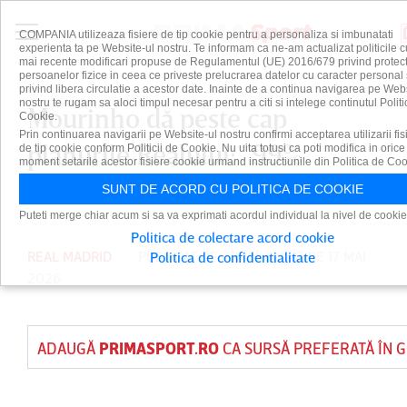
COMPANIA utilizeaza fisiere de tip cookie pentru a personaliza si imbunatati
experienta ta pe Website-ul nostru. Te informam ca ne-am actualizat politicile c
mai recente modificari propuse de Regulamentul (UE) 2016/679 privind protect
persoanelor fizice in ceea ce priveste prelucrarea datelor cu caracter personal 
privind libera circulatie a acestor date. Inainte de a continua navigarea pe Web
nostru te rugam sa aloci timpul necesar pentru a citi si intelege continutul Politi
Mourinho dă peste cap
Cookie.
Prin continuarea navigarii pe Website-ul nostru confirmi acceptarea utilizarii fis
planurile Realului: "99%
de tip cookie conform Politicii de Cookie. Nu uita totusi ca poti modifica in orice
moment setarile acestor fisiere cookie urmand instructiunile din Politica de Coo
rămân la Benfica!"
SUNT DE ACORD CU POLITICA DE COOKIE
Puteti merge chiar acum si sa va exprimati acordul individual la nivel de cookie
Politica de colectare acord cookie
REAL MADRID
PUBLICAT DE
PRIMA SPORT
PE 17 MAI
Politica de confidentialitate
2026
ADAUGĂ
PRIMASPORT.RO
CA SURSĂ PREFERATĂ ÎN 