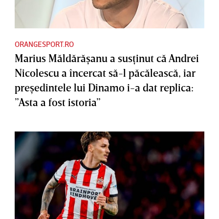
ORANGESPORT.RO
Marius Măldărăşanu a susţinut că Andrei
Nicolescu a încercat să-l păcălească, iar
preşedintele lui Dinamo i-a dat replica:
”Asta a fost istoria”