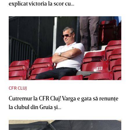
explicat victoria la scor cu...
CFR CLUJ
Cutremur la CFR Cluj! Varga e gata să renunţe
la clubul din Gruia şi...