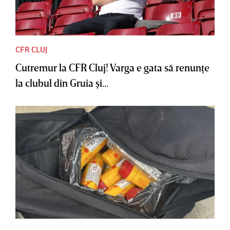
CFR CLUJ
Cutremur la CFR Cluj! Varga e gata să renunţe
la clubul din Gruia şi...