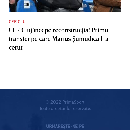
CFR CLUJ
CFR Cluj începe reconstrucţia! Primul
transfer pe care Marius Şumudică l-a
cerut
© 2022 PrimaSport
Toate drepturile rezervate.
URMĂREȘTE-NE PE