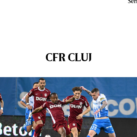
Ser
CFR CLUJ