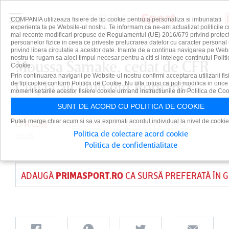
COMPANIA utilizeaza fisiere de tip cookie pentru a personaliza si imbunatati
experienta ta pe Website-ul nostru. Te informam ca ne-am actualizat politicile c
mai recente modificari propuse de Regulamentul (UE) 2016/679 privind protect
persoanelor fizice in ceea ce priveste prelucrarea datelor cu caracter personal 
privind libera circulatie a acestor date. Inainte de a continua navigarea pe Web
nostru te rugam sa aloci timpul necesar pentru a citi si intelege continutul Politi
Moussa Samake, cedat de CFR
Cookie.
Prin continuarea navigarii pe Website-ul nostru confirmi acceptarea utilizarii fis
Cluj la alt club din România
de tip cookie conform Politicii de Cookie. Nu uita totusi ca poti modifica in orice
moment setarile acestor fisiere cookie urmand instructiunile din Politica de Coo
SUNT DE ACORD CU POLITICA DE COOKIE
Puteti merge chiar acum si sa va exprimati acordul individual la nivel de cookie
CFR CLUJ
PUBLICAT DE
DAIAN CUTU
PE 11 AUG
Politica de colectare acord cookie
2025
Politica de confidentialitate
ADAUGĂ
PRIMASPORT.RO
CA SURSĂ PREFERATĂ ÎN 