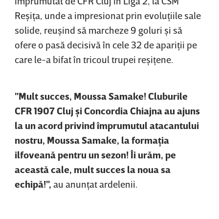
împrumutat de CFR Cluj în Liga 2, la CSM
Reşiţa, unde a impresionat prin evoluţiile sale
solide, reuşind să marcheze 9 goluri şi să
ofere o pasă decisivă în cele 32 de apariţii pe
care le-a bifat în tricoul trupei reşiţene.
"Mult succes, Moussa Samake! Cluburile
CFR 1907 Cluj şi Concordia Chiajna au ajuns
la un acord privind împrumutul atacantului
nostru, Moussa Samake, la formaţia
ilfoveană pentru un sezon! Îi urăm, pe
această cale, mult succes la noua sa
echipă!",
au anunţat ardelenii.