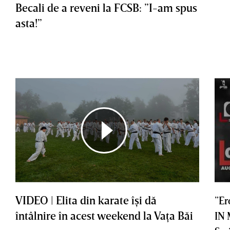
Becali de a reveni la FCSB: ”I-am spus
asta!”
VIDEO | Elita din karate îşi dă
”Er
întâlnire în acest weekend la Vaţa Băi
IN