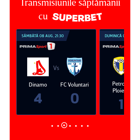
Transmisiunile săptămânii
cu
SÂMBĂTĂ 08 AUG, 21:30
DUMINICĂ 09 AUG, 1
V
Vs
eda
Petrolul
Dinamo
FC Voluntari
Ploieşti
4
0
1