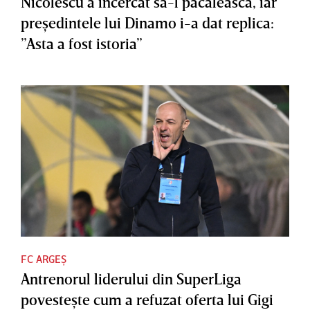
Nicolescu a încercat să-l păcălească, iar
preşedintele lui Dinamo i-a dat replica:
”Asta a fost istoria”
FC ARGEȘ
Antrenorul liderului din SuperLiga
povesteşte cum a refuzat oferta lui Gigi