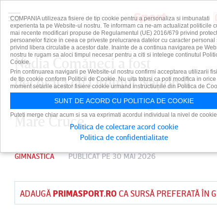
COMPANIA utilizeaza fisiere de tip cookie pentru a personaliza si imbunatati
experienta ta pe Website-ul nostru. Te informam ca ne-am actualizat politicile c
mai recente modificari propuse de Regulamentul (UE) 2016/679 privind protect
persoanelor fizice in ceea ce priveste prelucrarea datelor cu caracter personal 
privind libera circulatie a acestor date. Inainte de a continua navigarea pe Web
nostru te rugam sa aloci timpul necesar pentru a citi si intelege continutul Politi
Nadia Comăneci a fost
Cookie.
Prin continuarea navigarii pe Website-ul nostru confirmi acceptarea utilizarii fis
decorată cu Ordinul Naţional
de tip cookie conform Politicii de Cookie. Nu uita totusi ca poti modifica in orice
moment setarile acestor fisiere cookie urmand instructiunile din Politica de Coo
”Steaua României” în grad de
SUNT DE ACORD CU POLITICA DE COOKIE
Puteti merge chiar acum si sa va exprimati acordul individual la nivel de cookie
Mare Cruce
Politica de colectare acord cookie
Politica de confidentialitate
GIMNASTICA
PUBLICAT PE 30 MAI 2026
ADAUGĂ
PRIMASPORT.RO
CA SURSĂ PREFERATĂ ÎN 