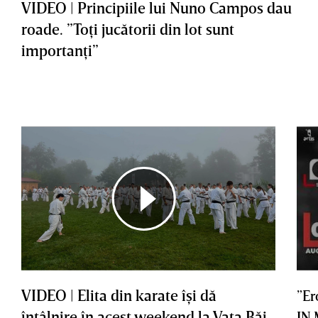
VIDEO | Principiile lui Nuno Campos dau
roade. ”Toţi jucătorii din lot sunt
importanţi”
VIDEO | Elita din karate îşi dă
”Er
întâlnire în acest weekend la Vaţa Băi
IN