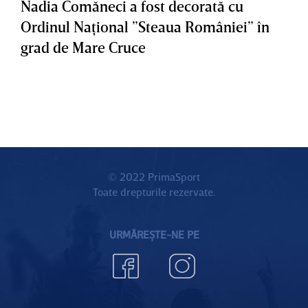
Nadia Comăneci a fost decorată cu
Ordinul Naţional ”Steaua României” în
grad de Mare Cruce
© 2022 PrimaSport
Toate drepturile rezervate.
URMĂREȘTE-NE PE