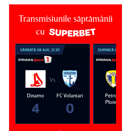
Transmisiunile săptămânii
cu
SÂMBĂTĂ 08 AUG, 21:30
DUMINICĂ 09 AUG, 1
Vs
V
eda
Dinamo
FC Voluntari
Petrolul
Ploieşti
4
0