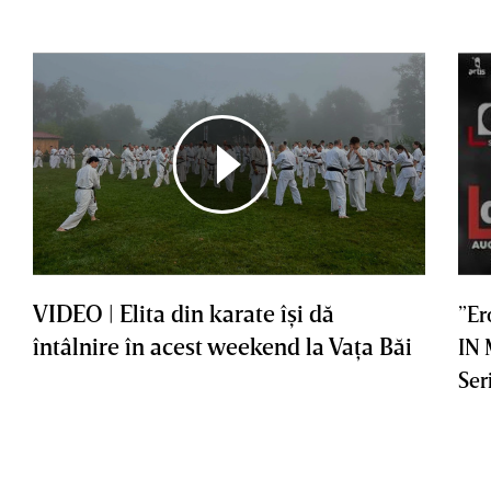
VIDEO | Elita din karate îşi dă
”Er
întâlnire în acest weekend la Vaţa Băi
IN
Ser