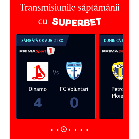
Transmisiunile săptămânii
cu
SÂMBĂTĂ 08 AUG, 21:30
DUMINICĂ 09 AUG, 1
Vs
V
eda
Dinamo
FC Voluntari
Petrolul
Ploieşti
4
0