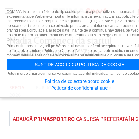
COMPANIA utilizeaza fisiere de tip cookie pentru a personaliza si imbunatati
experienta ta pe Website-ul nostru. Te informam ca ne-am actualizat politicile c
mai recente modificari propuse de Regulamentul (UE) 2016/679 privind protect
persoanelor fizice in ceea ce priveste prelucrarea datelor cu caracter personal 
privind libera circulatie a acestor date. Inainte de a continua navigarea pe Web
nostru te rugam sa aloci timpul necesar pentru a citi si intelege continutul Politi
Nadia Comăneci dă startul
Cookie.
Prin continuarea navigarii pe Website-ul nostru confirmi acceptarea utilizarii fis
Crosului Naţional ”Ziua
de tip cookie conform Politicii de Cookie. Nu uita totusi ca poti modifica in orice
moment setarile acestor fisiere cookie urmand instructiunile din Politica de Coo
Olimpică” de la Bucureşti
SUNT DE ACORD CU POLITICA DE COOKIE
Puteti merge chiar acum si sa va exprimati acordul individual la nivel de cookie
Politica de colectare acord cookie
SPECIAL
PUBLICAT DE
DAIAN CUTU
PE 25 MAI
Politica de confidentialitate
2026
ADAUGĂ
PRIMASPORT.RO
CA SURSĂ PREFERATĂ ÎN 