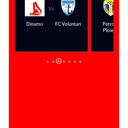
Vs
V
eda
Dinamo
FC Voluntari
Petrolul
Ploieşti