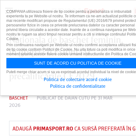
COMPANIA utilizeaza fisiere de tip cookie pentru a personaliza si imbunatati
experienta ta pe Website-ul nostru. Te informam ca ne-am actualizat politicile c
mai recente modificari propuse de Regulamentul (UE) 2016/679 privind protect
persoanelor fizice in ceea ce priveste prelucrarea datelor cu caracter personal 
privind libera circulatie a acestor date. Inainte de a continua navigarea pe Web
nostru te rugam sa aloci timpul necesar pentru a citi si intelege continutul Politi
Naţionala de baschet feminin,
Cookie.
Prin continuarea navigarii pe Website-ul nostru confirmi acceptarea utilizarii fis
în grupă cu Estonia şi
de tip cookie conform Politicii de Cookie. Nu uita totusi ca poti modifica in orice
moment setarile acestor fisiere cookie urmand instructiunile din Politica de Coo
Macedonia de Nord, în
SUNT DE ACORD CU POLITICA DE COOKIE
Puteti merge chiar acum si sa va exprimati acordul individual la nivel de cookie
precalificările CE2029
Politica de colectare acord cookie
Politica de confidentialitate
BASCHET
PUBLICAT DE
DAIAN CUTU
PE 31 MAR
2026
ADAUGĂ
PRIMASPORT.RO
CA SURSĂ PREFERATĂ ÎN 