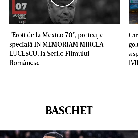
”Eroii de la Mexico 70”, proiecţie
Cam
specială IN MEMORIAM MIRCEA
gol
LUCESCU, la Serile Filmului
a s
Românesc
| V
BASCHET