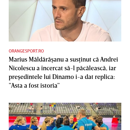
ORANGESPORT.RO
Marius Măldărăşanu a susţinut că Andrei
Nicolescu a încercat să-l păcălească, iar
preşedintele lui Dinamo i-a dat replica:
”Asta a fost istoria”