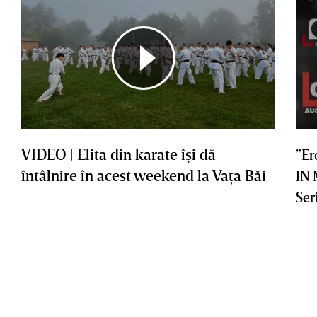
VIDEO | Elita din karate îşi dă
”Er
întâlnire în acest weekend la Vaţa Băi
IN
Ser