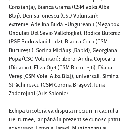
Constanţa), Bianca Grama (CSM Volei Alba
Blaj), Denisa Ionescu (CSO Voluntari);
extreme: Adelina Budăi-Ungureanu (Megabox
Ondulati Del Savio Vallefoglia), Rodica Buterez
(PGE Budowlani Lodz), Bianca Cucu (CSM
Bucureşti), Sorina Miclăuş (Rapid), Georgiana
Popa (CSO Voluntari); libero: Andra Cojocaru
(Dinamo), Eliza Oţet (CSM Bucureşti), Diana
Vereş (CSM Volei Alba Blaj); universali: Simina
Străchinescu (CSM Corona Braşov), Iuna
Zadorojnai (Aris Salonic).
Echipa tricoloră va disputa meciuri în cadrul a
trei turnee, iar până în prezent se cunosc patru
adversare: Letonia, Israel, Muntenegru şi