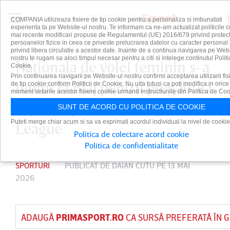
COMPANIA utilizeaza fisiere de tip cookie pentru a personaliza si imbunatati
experienta ta pe Website-ul nostru. Te informam ca ne-am actualizat politicile c
mai recente modificari propuse de Regulamentul (UE) 2016/679 privind protect
persoanelor fizice in ceea ce priveste prelucrarea datelor cu caracter personal 
privind libera circulatie a acestor date. Inainte de a continua navigarea pe Web
nostru te rugam sa aloci timpul necesar pentru a citi si intelege continutul Politi
Naţionala de volei feminin s-a
Cookie.
Prin continuarea navigarii pe Website-ul nostru confirmi acceptarea utilizarii fis
reunit la Blaj pentru pregătirea
de tip cookie conform Politicii de Cookie. Nu uita totusi ca poti modifica in orice
moment setarile acestor fisiere cookie urmand instructiunile din Politica de Coo
şi participarea în European
SUNT DE ACORD CU POLITICA DE COOKIE
Puteti merge chiar acum si sa va exprimati acordul individual la nivel de cookie
League
Politica de colectare acord cookie
Politica de confidentialitate
SPORTURI
PUBLICAT DE
DAIAN CUTU
PE 13 MAI
2026
ADAUGĂ
PRIMASPORT.RO
CA SURSĂ PREFERATĂ ÎN 