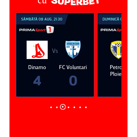
SÂMBĂTĂ 08 AUG, 21:30
DUMINICĂ 09 AUG, 1
Vs
V
eda
Dinamo
FC Voluntari
Petrolul
Ploieşti
4
0