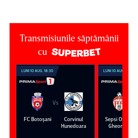
Transmisiunile săptămânii
cu
LUNI 10 AUG, 18:30
LUNI 10 AUG, 21:30
Vs
V
ş
FC Botoşani
Corvinul
Sepsi OSK Sf
Hunedoara
Gheorghe