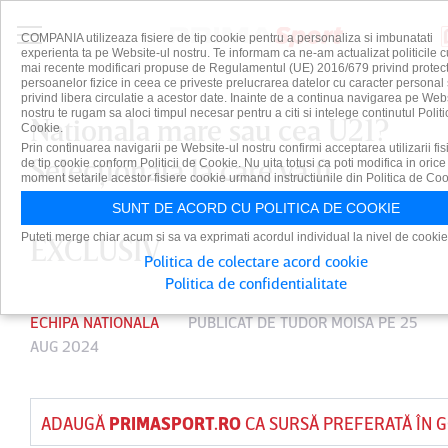
COMPANIA utilizeaza fisiere de tip cookie pentru a personaliza si imbunatati
experienta ta pe Website-ul nostru. Te informam ca ne-am actualizat politicile c
mai recente modificari propuse de Regulamentul (UE) 2016/679 privind protect
persoanelor fizice in ceea ce priveste prelucrarea datelor cu caracter personal 
privind libera circulatie a acestor date. Inainte de a continua navigarea pe Web
nostru te rugam sa aloci timpul necesar pentru a citi si intelege continutul Politi
Naţionala mare sau cea U21?
Cookie.
Prin continuarea navigarii pe Website-ul nostru confirmi acceptarea utilizarii fis
Selecţionata la care va fi
de tip cookie conform Politicii de Cookie. Nu uita totusi ca poti modifica in orice
moment setarile acestor fisiere cookie urmand instructiunile din Politica de Coo
convocat Louis Munteanu |
SUNT DE ACORD CU POLITICA DE COOKIE
Puteti merge chiar acum si sa va exprimati acordul individual la nivel de cookie
EXCLUSIV
Politica de colectare acord cookie
Politica de confidentialitate
ECHIPA NATIONALA
PUBLICAT DE
TUDOR MOISA
PE 25
AUG 2024
ADAUGĂ
PRIMASPORT.RO
CA SURSĂ PREFERATĂ ÎN 