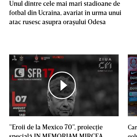
Unul dintre cele mai mari stadioane de
fotbal din Ucraina, avariat în urma unui
atac rusesc asupra oraşului Odesa
”Eroii de la Mexico 70”, proiecţie
Cam
specială IN MEMORIAM MIRCEA
gol