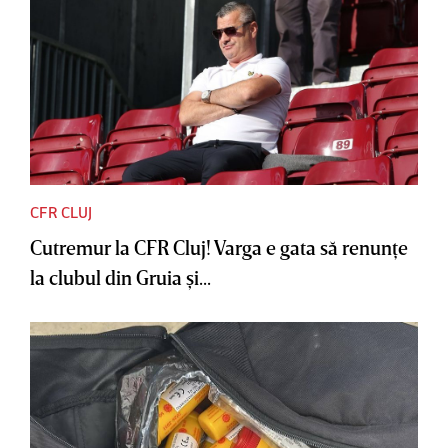
CFR CLUJ
Cutremur la CFR Cluj! Varga e gata să renunţe
la clubul din Gruia şi...