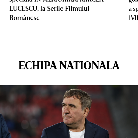
LUCESCU, la Serile Filmului
a s
Românesc
| V
ECHIPA NATIONALA