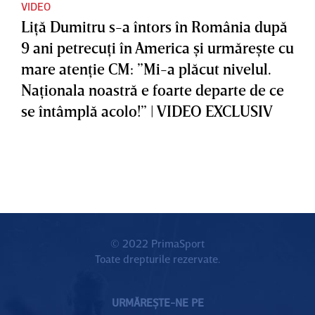
VIDEO
Liţă Dumitru s-a întors în România după
9 ani petrecuţi în America şi urmăreşte cu
mare atenţie CM: ”Mi-a plăcut nivelul.
Naţionala noastră e foarte departe de ce
se întâmplă acolo!” | VIDEO EXCLUSIV
© 2022 PrimaSport
Toate drepturile rezervate.
URMĂREȘTE-NE PE