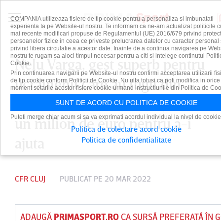
COMPANIA utilizeaza fisiere de tip cookie pentru a personaliza si imbunatati
experienta ta pe Website-ul nostru. Te informam ca ne-am actualizat politicile c
mai recente modificari propuse de Regulamentul (UE) 2016/679 privind protect
persoanelor fizice in ceea ce priveste prelucrarea datelor cu caracter personal 
privind libera circulatie a acestor date. Inainte de a continua navigarea pe Web
nostru te rugam sa aloci timpul necesar pentru a citi si intelege continutul Politi
Nelu Varga, gest superb pentru
Cookie.
Prin continuarea navigarii pe Website-ul nostru confirmi acceptarea utilizarii fis
ucrainenii care au fugit din
de tip cookie conform Politicii de Cookie. Nu uita totusi ca poti modifica in orice
moment setarile acestor fisiere cookie urmand instructiunile din Politica de Coo
calea războiului! Investiţie de
SUNT DE ACORD CU POLITICA DE COOKIE
Puteti merge chiar acum si sa va exprimati acordul individual la nivel de cookie
un milion de euro pentru a-i
Politica de colectare acord cookie
ajuta
Politica de confidentialitate
CFR CLUJ
PUBLICAT PE 20 MAR 2022
ADAUGĂ
PRIMASPORT.RO
CA SURSĂ PREFERATĂ ÎN 