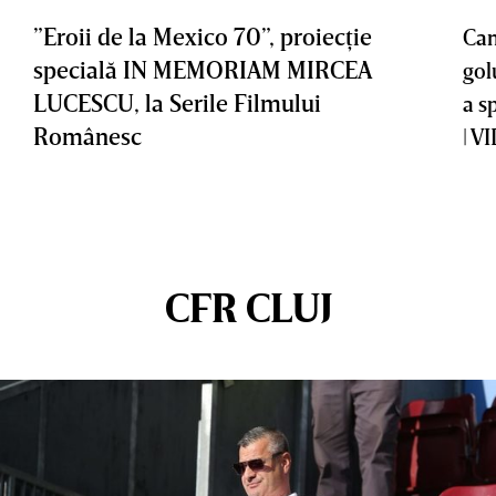
”Eroii de la Mexico 70”, proiecţie
Cam
specială IN MEMORIAM MIRCEA
gol
LUCESCU, la Serile Filmului
a s
Românesc
| V
CFR CLUJ