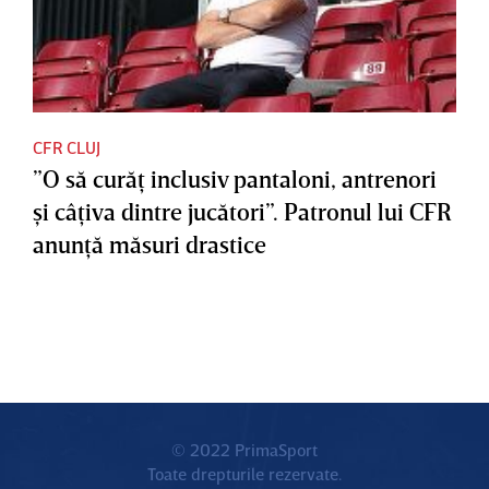
CFR CLUJ
”O să curăţ inclusiv pantaloni, antrenori
şi câţiva dintre jucători”. Patronul lui CFR
anunţă măsuri drastice
© 2022 PrimaSport
Toate drepturile rezervate.