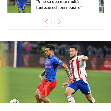
”Vine să dea mai multă
fantezie echipei noastre”