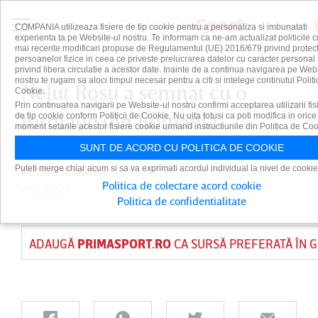
COMPANIA utilizeaza fisiere de tip cookie pentru a personaliza si imbunatati
experienta ta pe Website-ul nostru. Te informam ca ne-am actualizat politicile c
mai recente modificari propuse de Regulamentul (UE) 2016/679 privind protect
persoanelor fizice in ceea ce priveste prelucrarea datelor cu caracter personal 
privind libera circulatie a acestor date. Inainte de a continua navigarea pe Web
nostru te rugam sa aloci timpul necesar pentru a citi si intelege continutul Politi
Neluţ Roşu a semnat cu o
Cookie.
Prin continuarea navigarii pe Website-ul nostru confirmi acceptarea utilizarii fis
formaţie din România
de tip cookie conform Politicii de Cookie. Nu uita totusi ca poti modifica in orice
moment setarile acestor fisiere cookie urmand instructiunile din Politica de Coo
SUNT DE ACORD CU POLITICA DE COOKIE
Puteti merge chiar acum si sa va exprimati acordul individual la nivel de cookie
FOTBAL ROMANIA
PUBLICAT DE
TUDOR MOISA
PE 13
Politica de colectare acord cookie
AUG 2025
Politica de confidentialitate
ADAUGĂ
PRIMASPORT.RO
CA SURSĂ PREFERATĂ ÎN 