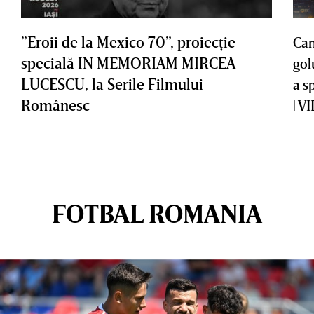
”Eroii de la Mexico 70”, proiecţie
Cam
specială IN MEMORIAM MIRCEA
gol
LUCESCU, la Serile Filmului
a s
Românesc
| V
FOTBAL ROMANIA