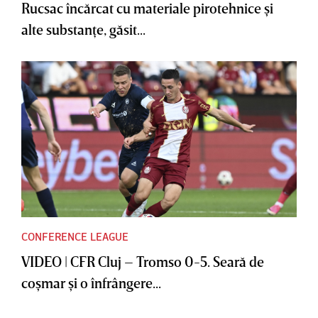
Rucsac încărcat cu materiale pirotehnice şi
alte substanţe, găsit...
CONFERENCE LEAGUE
VIDEO | CFR Cluj – Tromso 0-5. Seară de
coşmar şi o înfrângere...