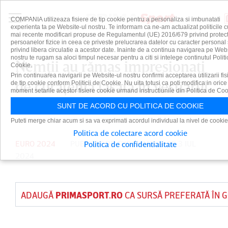
COMPANIA utilizeaza fisiere de tip cookie pentru a personaliza si imbunatati
experienta ta pe Website-ul nostru. Te informam ca ne-am actualizat politicile c
mai recente modificari propuse de Regulamentul (UE) 2016/679 privind protect
persoanelor fizice in ceea ce priveste prelucrarea datelor cu caracter personal 
privind libera circulatie a acestor date. Inainte de a continua navigarea pe Web
nostru te rugam sa aloci timpul necesar pentru a citi si intelege continutul Politi
Nemţii au rămas impresionaţi
Cookie.
Prin continuarea navigarii pe Website-ul nostru confirmi acceptarea utilizarii fis
de curăţenia lăsată în vestiarul
de tip cookie conform Politicii de Cookie. Nu uita totusi ca poti modifica in orice
moment setarile acestor fisiere cookie urmand instructiunile din Politica de Coo
României
SUNT DE ACORD CU POLITICA DE COOKIE
Puteti merge chiar acum si sa va exprimati acordul individual la nivel de cookie
Politica de colectare acord cookie
EURO 2024
PUBLICAT DE
TUDOR MOISA
PE 3 IUL
Politica de confidentialitate
2024
ADAUGĂ
PRIMASPORT.RO
CA SURSĂ PREFERATĂ ÎN 