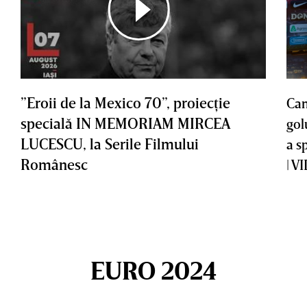
”Eroii de la Mexico 70”, proiecţie
Cam
specială IN MEMORIAM MIRCEA
gol
LUCESCU, la Serile Filmului
a s
Românesc
| V
EURO 2024