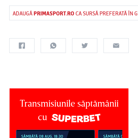
ADAUGĂ
PRIMASPORT.RO
CA SURSĂ PREFERATĂ ÎN 
Transmisiunile săptămânii
cu
SÂMBĂTĂ 08 AUG, 21:30
DUMINICĂ 09 AUG, 1