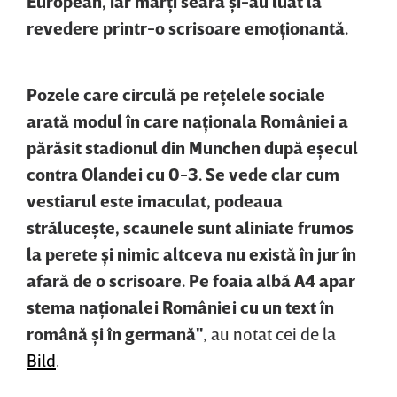
European, iar marţi seară şi-au luat la
revedere printr-o scrisoare emoţionantă.
Pozele care circulă pe reţelele sociale
arată modul în care naţionala României a
părăsit stadionul din Munchen după eşecul
contra Olandei cu 0-3. Se vede clar cum
vestiarul este imaculat, podeaua
străluceşte, scaunele sunt aliniate frumos
la perete şi nimic altceva nu există în jur în
afară de o scrisoare. Pe foaia albă A4 apar
stema naţionalei României cu un text în
română şi în germană"
, au notat cei de la
Bild
.