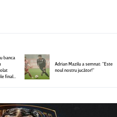
ru banca
u
Adrian Mazilu a semnat: ”Este
olat
noul nostru jucător!”
le finale