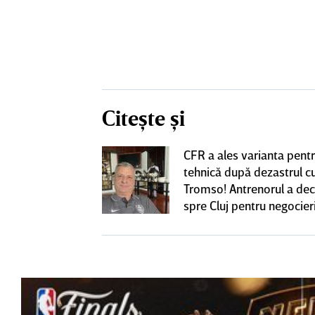
Citește și
CFR a ales varianta pent
eacţie după ce
tehnică după dezastrul c
ă revină la CFR
Tromso! Antrenorul a dec
spre Cluj pentru negocieri
cu Varga