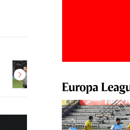
Antonio Folha a fost demis de la
CFR Cluj! Alţi 3 jucători sunt OUT
Europa Leag