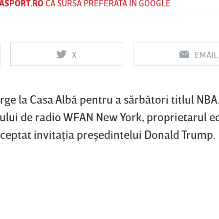
ASPORT.RO
CA SURSĂ PREFERATĂ ÎN GOOGLE
Vs
Vs
X
EMAIL
f
FCSB
UTA Arad
Rapid
0
0
e la Casa Albă pentru a sărbători titlul NBA.
tului de radio WFAN New York, proprietarul ec
ceptat invitaţia preşedintelui Donald Trump.