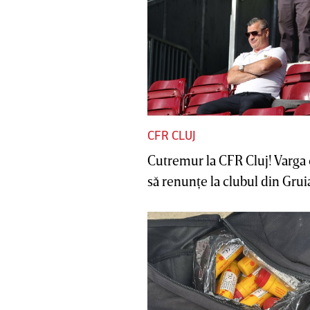
CFR CLUJ
Cutremur la CFR Cluj! Varga 
să renunţe la clubul din Gruia 