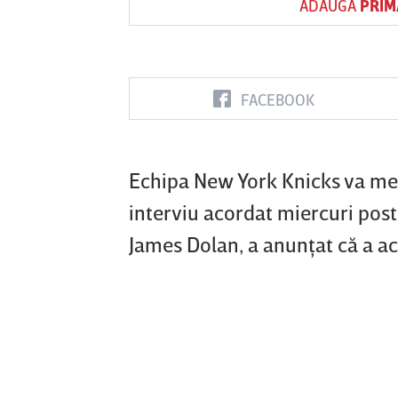
ADAUGĂ
PRIM
Vs
FACEBOOK
FC Botoşani
Corvinul
Sepsi OSK S
Hunedoara
Gheorghe
Echipa New York Knicks va merg
interviu acordat miercuri pos
James Dolan, a anunţat că a ac