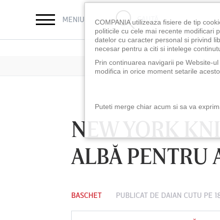
CAUTĂ
MENIU
COMPANIA utilizeaza fisiere de tip cooki
politicile cu cele mai recente modificar
datelor cu caracter personal si privind l
necesar pentru a citi si intelege continutu
Prin continuarea navigarii pe Website-ul n
modifica in orice moment setarile acestor
Puteti merge chiar acum si sa va exprimat
NEW YORK KNI
ALBĂ PENTRU 
BASCHET
PUBLICAT DE
DAIAN CUTU
PE 1
LUNI 10 AUG, 18:30
LUNI 10 AUG, 21:3