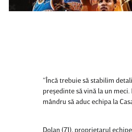
”Încă trebuie să stabilim detali
preşedinte să vină la un meci. 
mândru să aduc echipa la Casa A
Dolan (71), proprietarul echipe