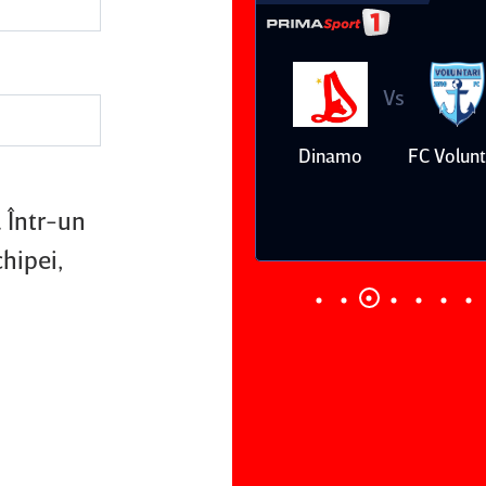
Vs
Vs
Farul
Csikszereda
Dinamo
FC Volunt
Constanţa
 Într-un
hipei,