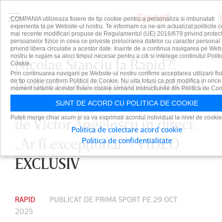
COMPANIA utilizeaza fisiere de tip cookie pentru a personaliza si imbunatati
experienta ta pe Website-ul nostru. Te informam ca ne-am actualizat politicile c
mai recente modificari propuse de Regulamentul (UE) 2016/679 privind protect
persoanelor fizice in ceea ce priveste prelucrarea datelor cu caracter personal 
privind libera circulatie a acestor date. Inainte de a continua navigarea pe Web
nostru te rugam sa aloci timpul necesar pentru a citi si intelege continutul Politi
Nicolae Stanciu la Rapid?!
Cookie.
Prin continuarea navigarii pe Website-ul nostru confirmi acceptarea utilizarii fis
Bomba care ar putea arunca în
de tip cookie conform Politicii de Cookie. Nu uita totusi ca poti modifica in orice
moment setarile acestor fisiere cookie urmand instructiunile din Politica de Coo
aer SuperLiga! Anunţul făcut
SUNT DE ACORD CU POLITICA DE COOKIE
Puteti merge chiar acum si sa va exprimati acordul individual la nivel de cookie
de Victor Angelescu în direct:
Politica de colectare acord cookie
„Ar fi excepţional” | VIDEO
Politica de confidentialitate
EXCLUSIV
RAPID
PUBLICAT DE
PRIMA SPORT
PE 29 OCT
2025