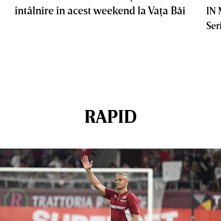
întâlnire în acest weekend la Vaţa Băi
IN
Ser
RAPID