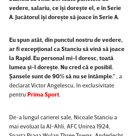
vedere, salariu, ce îşi doreşte el, e în Serie
A. Jucătorul îşi doreşte să joace în Serie A.
Eu spun atât, din punctul nostru de vedere,
ar fi excepţional ca Stanciu să vină să joace
la Rapid. Eu personal mi-l doresc, toată
lumea şi-l doreşte. Nu cred că e posibil.
Şansele sunt de 90% să nu se întâmple.”
, a
declarat Victor Angelescu, în exclusivitate
pentru
Prima Sport
.
De-a lungul carierei sale, Nicoale Stanciu a
mai evoluat la Al-Ahli, AFC Unirea 1924,
Sparta Praga Wulan Three Towns, Anderlecht,