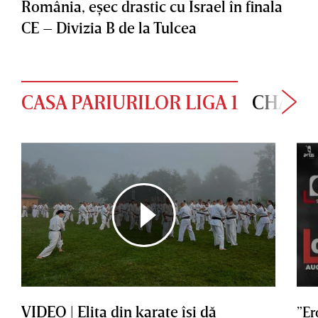
România, eşec drastic cu Israel în finala
CE – Divizia B de la Tulcea
CASA PARIURILOR LIGA 1
CHAMP
VIDEO | Elita din karate îşi dă
”Er