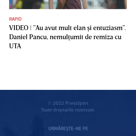
RAPID
VIDEO | ”Au avut mult elan şi entuziasm”.
Daniel Pancu, nemulţumit de remiza cu
UTA
© 2022 PrimaSport
Toate drepturile rezervate.
URMĂREȘTE-NE PE