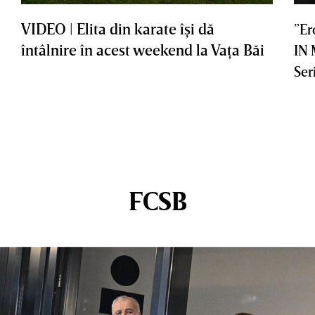
VIDEO | Elita din karate îşi dă
”Er
întâlnire în acest weekend la Vaţa Băi
IN
Ser
FCSB