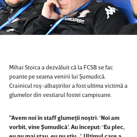
Mihai Stoica a dezvăluit că la FCSB se fac
poante pe seama venirii lui Şumudică.
Crainicul roş-albaştrilor a fost ultima victimă a
glumelor din vestiarul fostei campioane.
"Avem noi în staff glumeţii noştri: ‘Noi am
vorbit, vine Şumudică’. Au început: ‘Eu plec,
eu nu mai stau, eu nu ştiu…’. Ultimul care a