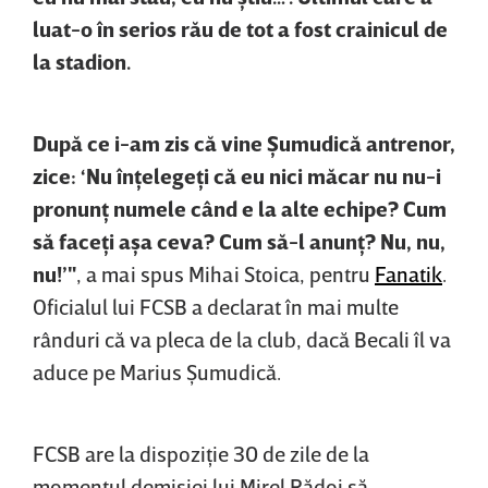
luat-o în serios rău de tot a fost crainicul de
la stadion.
După ce i-am zis că vine Şumudică antrenor,
zice: ‘Nu înţelegeţi că eu nici măcar nu nu-i
pronunţ numele când e la alte echipe? Cum
să faceţi aşa ceva? Cum să-l anunţ? Nu, nu,
nu!’"
, a mai spus Mihai Stoica, pentru
Fanatik
.
Oficialul lui FCSB a declarat în mai multe
rânduri că va pleca de la club, dacă Becali îl va
aduce pe Marius Şumudică.
FCSB are la dispoziţie 30 de zile de la
momentul demisiei lui Mirel Rădoi să