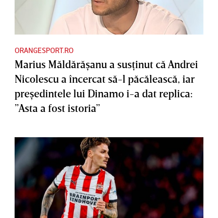
ORANGESPORT.RO
Marius Măldărăşanu a susţinut că Andrei
Nicolescu a încercat să-l păcălească, iar
preşedintele lui Dinamo i-a dat replica:
”Asta a fost istoria”