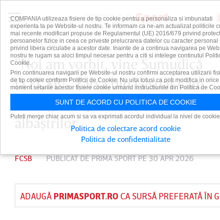
COMPANIA utilizeaza fisiere de tip cookie pentru a personaliza si imbunatati
experienta ta pe Website-ul nostru. Te informam ca ne-am actualizat politicile c
mai recente modificari propuse de Regulamentul (UE) 2016/679 privind protect
persoanelor fizice in ceea ce priveste prelucrarea datelor cu caracter personal 
privind libera circulatie a acestor date. Inainte de a continua navigarea pe Web
nostru te rugam sa aloci timpul necesar pentru a citi si intelege continutul Politi
”Noi am vorbit, vine Şumudică
Cookie.
Prin continuarea navigarii pe Website-ul nostru confirmi acceptarea utilizarii fis
la FCSB!”. Farsa din vestiar care
de tip cookie conform Politicii de Cookie. Nu uita totusi ca poti modifica in orice
moment setarile acestor fisiere cookie urmand instructiunile din Politica de Coo
l-a îngrozit pe angajatul roş-
SUNT DE ACORD CU POLITICA DE COOKIE
Puteti merge chiar acum si sa va exprimati acordul individual la nivel de cookie
albaştrilor
Politica de colectare acord cookie
Politica de confidentialitate
FCSB
PUBLICAT DE
PRIMA SPORT
PE 30 APR 2026
ADAUGĂ
PRIMASPORT.RO
CA SURSĂ PREFERATĂ ÎN 