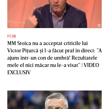
FCSB
MM Stoica nu a acceptat criticile lui
Victor Piţurcă şi l-a făcut praf în direct: ”A
ajuns într-un con de umbră! Rezultatele
mele el nici măcar nu le-a visat” | VIDEO
EXCLUSIV