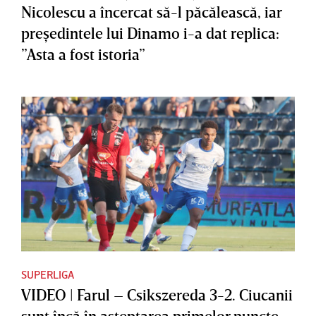
Nicolescu a încercat să-l păcălească, iar
preşedintele lui Dinamo i-a dat replica:
”Asta a fost istoria”
SUPERLIGA
VIDEO | Farul – Csikszereda 3-2. Ciucanii
sunt încă în aşteptarea primelor puncte