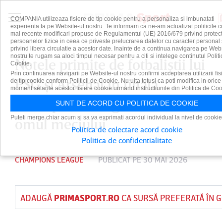
COMPANIA utilizeaza fisiere de tip cookie pentru a personaliza si imbunatati
experienta ta pe Website-ul nostru. Te informam ca ne-am actualizat politicile c
mai recente modificari propuse de Regulamentul (UE) 2016/679 privind protect
persoanelor fizice in ceea ce priveste prelucrarea datelor cu caracter personal 
privind libera circulatie a acestor date. Inainte de a continua navigarea pe Web
nostru te rugam sa aloci timpul necesar pentru a citi si intelege continutul Politi
Notele primite de fotbaliştii lui
Cookie.
Prin continuarea navigarii pe Website-ul nostru confirmi acceptarea utilizarii fis
PSG şi Arsenal în finala
de tip cookie conform Politicii de Cookie. Nu uita totusi ca poti modifica in orice
moment setarile acestor fisiere cookie urmand instructiunile din Politica de Coo
Champions League! Cine a fost
SUNT DE ACORD CU POLITICA DE COOKIE
Puteti merge chiar acum si sa va exprimati acordul individual la nivel de cookie
omul meciului
Politica de colectare acord cookie
Politica de confidentialitate
CHAMPIONS LEAGUE
PUBLICAT PE 30 MAI 2026
ADAUGĂ
PRIMASPORT.RO
CA SURSĂ PREFERATĂ ÎN 