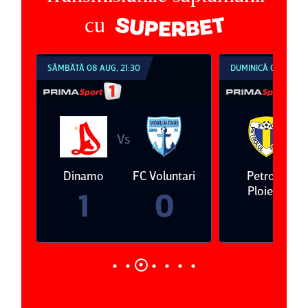
cu
SÂMBĂTĂ 08 AUG, 21:30
DUMINICĂ 09 AUG, 1
Vs
V
eda
Dinamo
FC Voluntari
Petrolul
Ploieşti
1
0