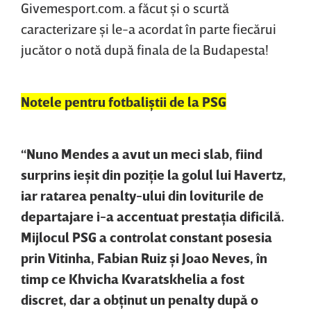
Givemesport.com. a făcut şi o scurtă
caracterizare şi le-a acordat în parte fiecărui
jucător o notă după finala de la Budapesta!
Notele pentru fotbaliştii de la PSG
“Nuno Mendes a avut un meci slab, fiind
surprins ieşit din poziţie la golul lui Havertz,
iar ratarea penalty-ului din loviturile de
departajare i-a accentuat prestaţia dificilă.
Mijlocul PSG a controlat constant posesia
prin Vitinha, Fabian Ruiz şi Joao Neves, în
timp ce Khvicha Kvaratskhelia a fost
discret, dar a obţinut un penalty după o