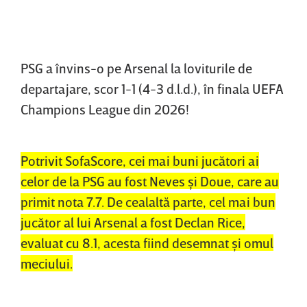
PSG a învins-o pe Arsenal la loviturile de
departajare, scor 1-1 (4-3 d.l.d.), în finala UEFA
Champions League din 2026!
Potrivit SofaScore, cei mai buni jucători ai
celor de la PSG au fost Neves şi Doue, care au
primit nota 7.7. De cealaltă parte, cel mai bun
jucător al lui Arsenal a fost Declan Rice,
evaluat cu 8.1, acesta fiind desemnat şi omul
meciului.