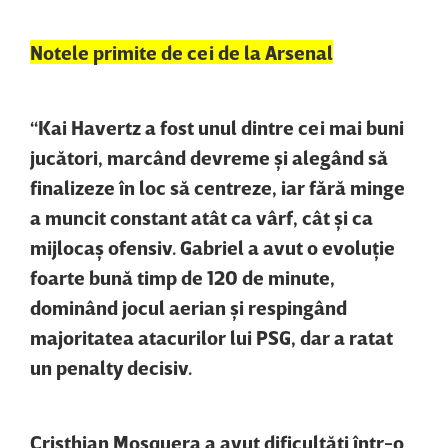
Notele primite de cei de la Arsenal
“Kai Havertz a fost unul dintre cei mai buni
jucători, marcând devreme şi alegând să
finalizeze în loc să centreze, iar fără minge
a muncit constant atât ca vârf, cât şi ca
mijlocaş ofensiv. Gabriel a avut o evoluţie
foarte bună timp de 120 de minute,
dominând jocul aerian şi respingând
majoritatea atacurilor lui PSG, dar a ratat
un penalty decisiv.
Cristhian Mosquera a avut dificultăţi într-o