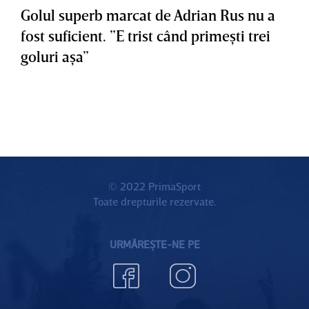
Golul superb marcat de Adrian Rus nu a
fost suficient. ”E trist când primeşti trei
goluri aşa”
© 2022 PrimaSport
Toate drepturile rezervate.
URMĂREȘTE-NE PE