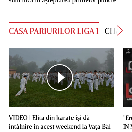
CASA PARIURILOR LIGA 1
CHAMP
VIDEO | Elita din karate îşi dă
”Er
întâlnire în acest weekend la Vaţa Băi
IN