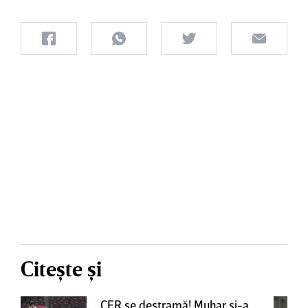
Citește și
CFR se destramă! Muhar şi-a