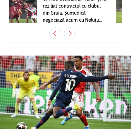
reziliat contractul cu clubul
din Gruia. Şumudică
negociază acum cu Neluţu
Varga, care mai are o
variantă pentru banca tehnică
| EXCLUSIV