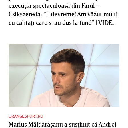
execuţia spectaculoasă din Farul -
Csikszereda: ”E devreme! Am văzut mulţi
cu calităţi care s-au dus la fund” | VIDEO
EXCLUSIV
ORANGESPORT.RO
Marius Măldărăşanu a susţinut că Andrei