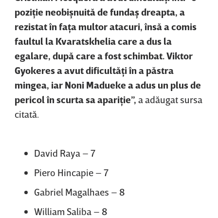
poziţie neobişnuită de fundaş dreapta, a
rezistat în faţa multor atacuri, însă a comis
faultul la Kvaratskhelia care a dus la
egalare, după care a fost schimbat. Viktor
Gyokeres a avut dificultăţi în a păstra
mingea, iar Noni Madueke a adus un plus de
pericol în scurta sa apariţie”,
a adăugat sursa
citată.
David Raya – 7
Piero Hincapie – 7
Gabriel Magalhaes – 8
William Saliba – 8