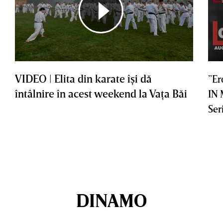
VIDEO | Elita din karate îşi dă
”Er
întâlnire în acest weekend la Vaţa Băi
IN
Ser
DINAMO