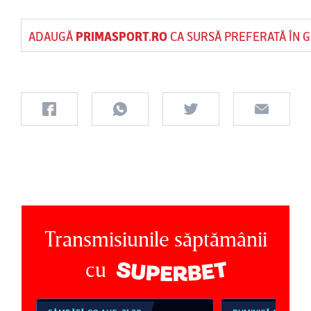
ADAUGĂ
PRIMASPORT.RO
CA SURSĂ PREFERATĂ ÎN 
Transmisiunile săptămânii
cu