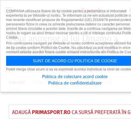
COMPANIA utilizeaza fisiere de tip cookie pentru a personaliza si imbunatati
experienta ta pe Website-ul nostru. Te informam ca ne-am actualizat politicile c
mai recente modificari propuse de Regulamentul (UE) 2016/679 privind protect
persoanelor fizice in ceea ce priveste prelucrarea datelor cu caracter personal 
privind libera circulatie a acestor date. Inainte de a continua navigarea pe Web
nostru te rugam sa aloci timpul necesar pentru a citi si intelege continutul Politi
Noul antrenor al lui Dinamo a
Cookie.
Prin continuarea navigarii pe Website-ul nostru confirmi acceptarea utilizarii fis
anunţat decizia luată în cazul
de tip cookie conform Politicii de Cookie. Nu uita totusi ca poti modifica in orice
moment setarile acestor fisiere cookie urmand instructiunile din Politica de Coo
lui Eddy Gnahore!
SUNT DE ACORD CU POLITICA DE COOKIE
Puteti merge chiar acum si sa va exprimati acordul individual la nivel de cookie
Politica de colectare acord cookie
DINAMO
PUBLICAT DE
SERGIU CRĂCIUN
PE 11 IUN
Politica de confidentialitate
2026
ADAUGĂ
PRIMASPORT.RO
CA SURSĂ PREFERATĂ ÎN 