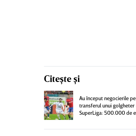
Citește și
 Pancu în
Au început negocierile pe
upă contractul cu
transferul unui golgheter
notificare la
SuperLiga: 500.000 de 