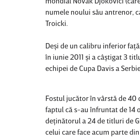
mondial Novak Djokovici (care
numele noului său antrenor, c
Troicki.
Deşi de un calibru inferior faţ
în iunie 2011 şi a câştigat 3 ti
echipei de Cupa Davis a Serbie
Fostul jucător în vârstă de 40 
faptul că s-au înfruntat de 14 
deţinătorul a 24 de titluri de 
celui care face acum parte din 