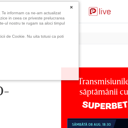
×
u. Te informam ca ne-am actualizat
izice in ceea ce priveste prelucrarea
te-ul nostru te rugam sa aloci timpul
icii de Cookie. Nu uita totusi ca poti
Transmisiunil
D-
săptămânii c
MBĂTĂ 08 AUG, 18:30
SÂMBĂTĂ 08 AUG, 21:30