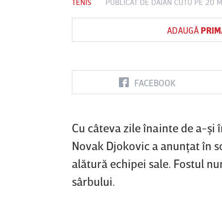
TENIS
PUBLICAT DE
DAIAN CUTU
PE 20 M
ADAUGĂ
PRIM
Vs
FC Botoşani
Corvinul
Sepsi OSK S
Hunedoara
Gheorghe
FACEBOOK
Cu câteva zile înainte de a-şi 
Novak Djokovic a anunţat în soc
alătură echipei sale. Fostul n
sârbului.