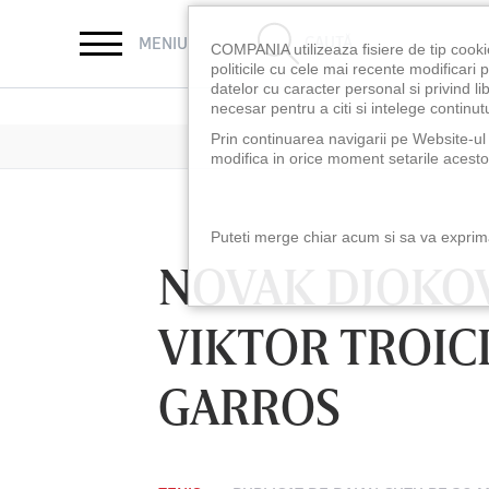
CAUTĂ
MENIU
COMPANIA utilizeaza fisiere de tip cooki
politicile cu cele mai recente modificar
datelor cu caracter personal si privind l
necesar pentru a citi si intelege continutu
Prin continuarea navigarii pe Website-ul n
modifica in orice moment setarile acestor
Puteti merge chiar acum si sa va exprimat
NOVAK DJOKOV
VIKTOR TROIC
GARROS
LUNI 10 AUG, 18:30
LUNI 10 AUG, 21:3