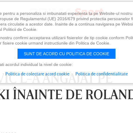
e pentru a personaliza si imbunatati experienta ta pe Website-ul nostr
i propuse de Regulamentul (UE) 2016/679 privind protectia persoanelor f
ibera circulatie a acestor date. Inainte de a continua navigarea pe Websi
l Politicii de Cookie.
ostru confirmi acceptarea utilizarii fisierelor de tip cookie conform Polit
 fisiere cookie urmand instructiunile din Politica de Cookie.
SUNT DE ACORD CU POLITICA DE COOKIE
i acordul individual la nivel de cookie:
IC L-A ANGAJAT PE
Politica de colectare acord cookie
Politica de confidentialitate
KI ÎNAINTE DE ROLAN
0
VINERI 07 AUG, 21:00
SÂ