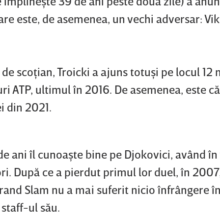
 împlineşte 39 de ani peste două zile) a anun
are este, de asemenea, un vechi adversar: Vik
ă de scoţian, Troicki a ajuns totuşi pe locul 12
tluri ATP, ultimul în 2016. De asemenea, este c
i din 2021.
de ani îl cunoaşte bine pe Djokovici, având î
ori. După ce a pierdut primul lor duel, în 2007
Grand Slam nu a mai suferit nicio înfrângere în
staff-ul său.