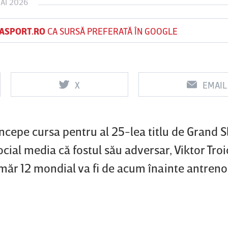
AI 2026
ASPORT.RO
CA SURSĂ PREFERATĂ ÎN GOOGLE
Vs
Vs
f
FCSB
UTA Arad
Rapid
X
EMAIL
începe cursa pentru al 25-lea titlu de Grand 
ial media că fostul său adversar, Viktor Troic
umăr 12 mondial va fi de acum înainte antreno