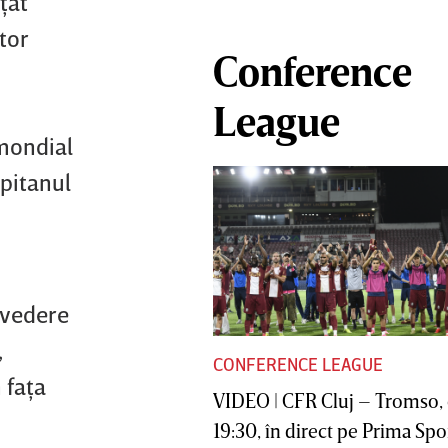
ţat
tor
Conference
League
 mondial
ăpitanul
n vedere
,
CONFERENCE LEAGUE
 faţa
VIDEO | CFR Cluj – Tromso, 
19:30, în direct pe Prima Sport