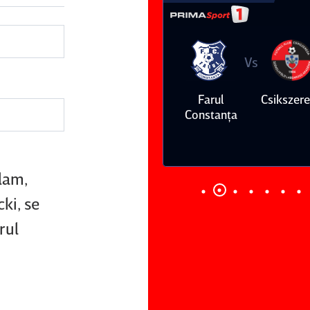
Vs
Vs
Farul
Csikszereda
Dinamo
FC Volunt
Constanţa
Slam,
ki, se
rul