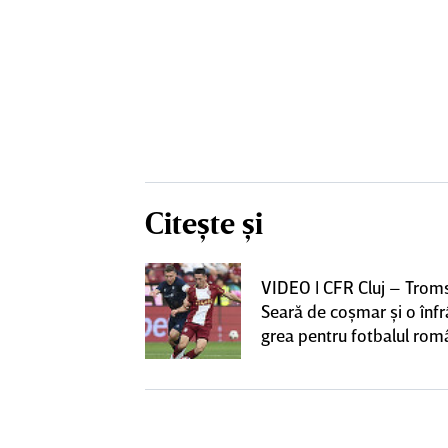
Citește și
iversitatea
VIDEO | CFR Cluj – Trom
pioana României
Seară de coşmar şi o înf
 iniţiativa în
grea pentru fotbalul ro