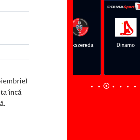
Vs
Vs
Farul
Csikszereda
Dinamo
FC Volunt
Constanţa
oiembrie)
nta încă
ă.