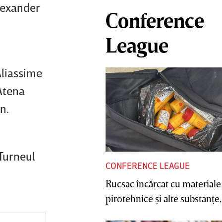
Alexander
Conference
League
Aliassime
 Atena
n.
 Turneul
CONFERENCE LEAGUE
Rucsac încărcat cu materiale
pirotehnice şi alte substanţe, 