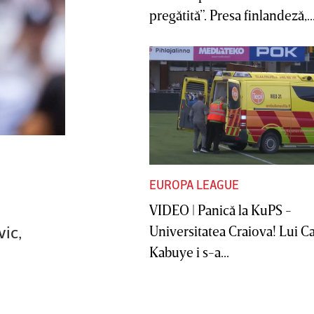
pregătită”. Presa finlandeză,..
EUROPA LEAGUE
VIDEO | Panică la KuPS -
vic,
Universitatea Craiova! Lui C
Kabuye i s-a...