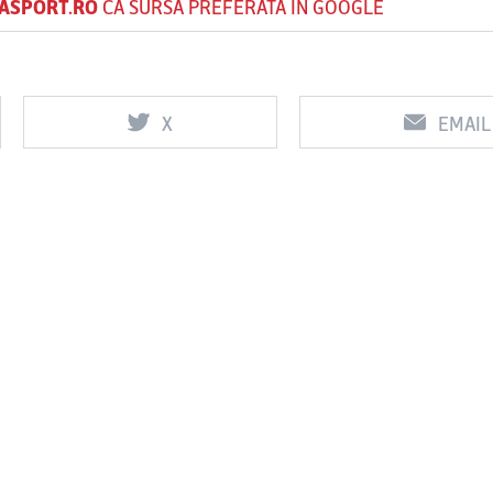
ASPORT.RO
CA SURSĂ PREFERATĂ ÎN GOOGLE
X
EMAIL