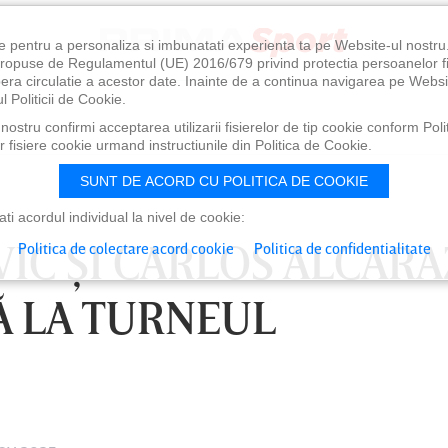
e pentru a personaliza si imbunatati experienta ta pe Website-ul nostr
i propuse de Regulamentul (UE) 2016/679 privind protectia persoanelor f
ibera circulatie a acestor date. Inainte de a continua navigarea pe Websi
l Politicii de Cookie.
ostru confirmi acceptarea utilizarii fisierelor de tip cookie conform Polit
 fisiere cookie urmand instructiunile din Politica de Cookie.
SUNT DE ACORD CU POLITICA DE COOKIE
i acordul individual la nivel de cookie:
C ŞI CARLOS ALCARAZ
Politica de colectare acord cookie
Politica de confidentialitate
Ă LA TURNEUL
0
VINERI 07 AUG, 21:00
SÂ