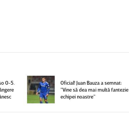
so 0-5.
Oficial! Juan Bauza a semnat:
rângere
”Vine să dea mai multă fantezie
mânesc
echipei noastre”