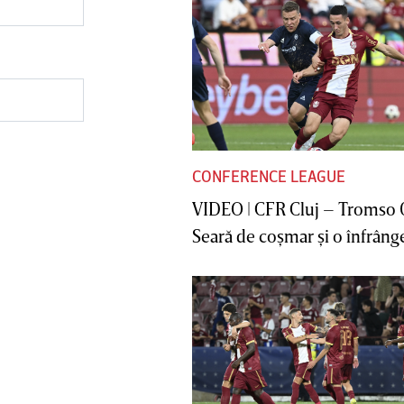
CONFERENCE LEAGUE
VIDEO | CFR Cluj – Tromso 
Seară de coşmar şi o înfrânge