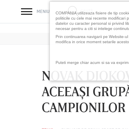
CAUTĂ
MENIU
COMPANIA utilizeaza fisiere de tip cooki
politicile cu cele mai recente modificar
datelor cu caracter personal si privind l
necesar pentru a citi si intelege continutu
Prin continuarea navigarii pe Website-ul n
modifica in orice moment setarile acestor
Puteti merge chiar acum si sa va exprimat
NOVAK DJOKOVI
ACEEAŞI GRUP
CAMPIONILOR
LUNI 10 AUG, 18:30
LUNI 10 AUG, 21:3