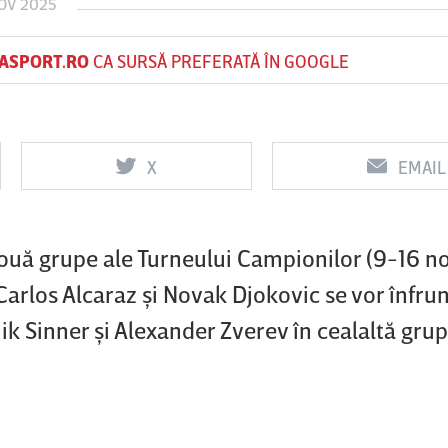
OV 2025
ASPORT.RO
CA SURSĂ PREFERATĂ ÎN GOOGLE
Vs
Vs
f
FCSB
UTA Arad
Rapid
X
EMAIL
 două grupe ale Turneului Campionilor (9-16 n
). Carlos Alcaraz şi Novak Djokovic se vor înfru
nnik Sinner şi Alexander Zverev în cealaltă grup