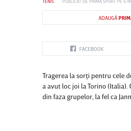
TENIS
PUBLICAT DE
PRIMA SPORT
PE 6 N
ADAUGĂ
PRIM
Vs
FC Botoşani
Corvinul
Sepsi OSK S
Hunedoara
Gheorghe
FACEBOOK
Tragerea la sorţi pentru cele
a avut loc joi la Torino (Italia
din faza grupelor, la fel ca Ja