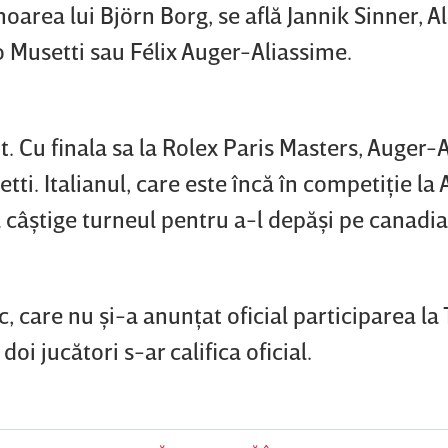
noarea lui Björn Borg, se află Jannik Sinner, 
 Musetti sau Félix Auger-Aliassime.
it. Cu finala sa la Rolex Paris Masters, Auger-
etti. Italianul, care este încă în competiţie la
 câştige turneul pentru a-l depăşi pe canadia
, care nu şi-a anunţat oficial participarea la
oi jucători s-ar califica oficial.