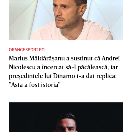
ORANGESPORT.RO
Marius Măldărăşanu a susţinut că Andrei
Nicolescu a încercat să-l păcălească, iar
preşedintele lui Dinamo i-a dat replica:
”Asta a fost istoria”