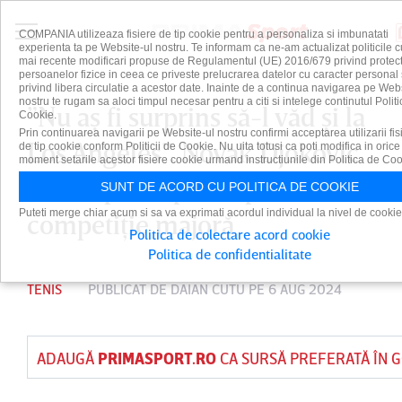
COMPANIA utilizeaza fisiere de tip cookie pentru a personaliza si imbunatati
experienta ta pe Website-ul nostru. Te informam ca ne-am actualizat politicile c
mai recente modificari propuse de Regulamentul (UE) 2016/679 privind protect
persoanelor fizice in ceea ce priveste prelucrarea datelor cu caracter personal 
privind libera circulatie a acestor date. Inainte de a continua navigarea pe Web
nostru te rugam sa aloci timpul necesar pentru a citi si intelege continutul Politi
”Nu aş fi surprins să-l văd şi la
Cookie.
Prin continuarea navigarii pe Website-ul nostru confirmi acceptarea utilizarii fis
Los Angeles”. Novak Djokovic
de tip cookie conform Politicii de Cookie. Nu uita totusi ca poti modifica in orice
moment setarile acestor fisiere cookie urmand instructiunile din Politica de Coo
ar mai putea participa la o
SUNT DE ACORD CU POLITICA DE COOKIE
Puteti merge chiar acum si sa va exprimati acordul individual la nivel de cookie
competiţie majoră
Politica de colectare acord cookie
Politica de confidentialitate
TENIS
PUBLICAT DE
DAIAN CUTU
PE 6 AUG 2024
ADAUGĂ
PRIMASPORT.RO
CA SURSĂ PREFERATĂ ÎN 