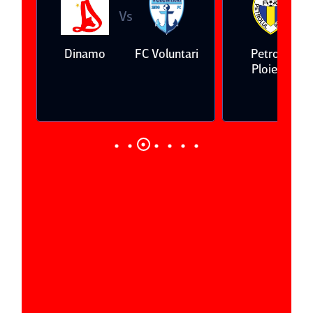
Vs
V
eda
Dinamo
FC Voluntari
Petrolul
Ploieşti