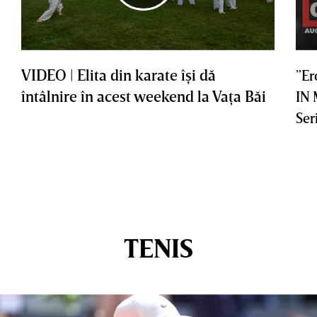
VIDEO | Elita din karate îşi dă
”Er
întâlnire în acest weekend la Vaţa Băi
IN
Ser
TENIS