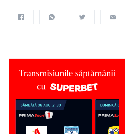
Transmisiunile săptămânii
cu
SÂMBĂTĂ 08 AUG, 21:30
DUMINICĂ 09 AUG, 1