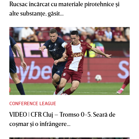
Rucsac încărcat cu materiale pirotehnice şi
alte substanţe, găsit...
CONFERENCE LEAGUE
VIDEO | CFR Cluj – Tromso 0-5. Seară de
coşmar şi o înfrângere...