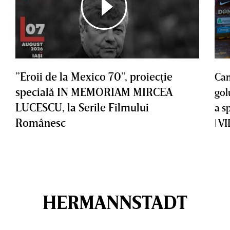
”Eroii de la Mexico 70”, proiecţie
Cam
specială IN MEMORIAM MIRCEA
gol
LUCESCU, la Serile Filmului
a s
Românesc
| V
HERMANNSTADT