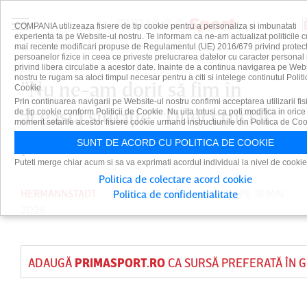
COMPANIA utilizeaza fisiere de tip cookie pentru a personaliza si imbunatati
experienta ta pe Website-ul nostru. Te informam ca ne-am actualizat politicile c
mai recente modificari propuse de Regulamentul (UE) 2016/679 privind protect
persoanelor fizice in ceea ce priveste prelucrarea datelor cu caracter personal 
privind libera circulatie a acestor date. Inainte de a continua navigarea pe Web
nostru te rugam sa aloci timpul necesar pentru a citi si intelege continutul Politi
”Nu ne-am dorit să fim în
Cookie.
Prin continuarea navigarii pe Website-ul nostru confirmi acceptarea utilizarii fis
această situaţie”. Duel crucial
de tip cookie conform Politicii de Cookie. Nu uita totusi ca poti modifica in orice
moment setarile acestor fisiere cookie urmand instructiunile din Politica de Coo
pentru Dorinel Munteanu
SUNT DE ACORD CU POLITICA DE COOKIE
Puteti merge chiar acum si sa va exprimati acordul individual la nivel de cookie
Politica de colectare acord cookie
HERMANNSTADT
PUBLICAT DE
DAIAN CUTU
PE 18 MAI
Politica de confidentialitate
2026
ADAUGĂ
PRIMASPORT.RO
CA SURSĂ PREFERATĂ ÎN 