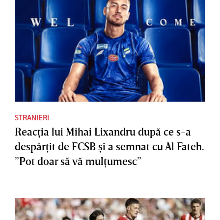
STRANIERI
Reacţia lui Mihai Lixandru după ce s-a
despărţit de FCSB şi a semnat cu Al Fateh.
”Pot doar să vă mulţumesc”