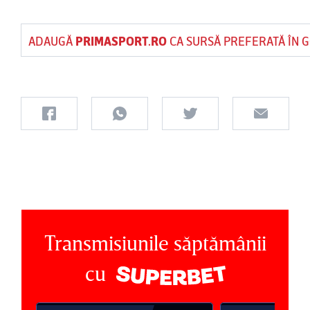
ADAUGĂ
PRIMASPORT.RO
CA SURSĂ PREFERATĂ ÎN 
Transmisiunile săptămânii
cu