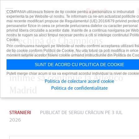
COMPANIA utilizeaza fisiere de tip cookie pentru a personaliza si imbunatati
experienta ta pe Website-ul nostru. Te informam ca ne-am actualizat politicile c
mai recente modificari propuse de Regulamentul (UE) 2016/679 privind protect
persoanelor fizice in ceea ce priveste prelucrarea datelor cu caracter personal 
privind libera circulatie a acestor date. Inainte de a continua navigarea pe Web
nostru te rugam sa aloci timpul necesar pentru a citi si intelege continutul Politi
O echipă de Champions
Cookie.
Prin continuarea navigarii pe Website-ul nostru confirmi acceptarea utilizarii fis
League a pus ochii pe Horaţiu
de tip cookie conform Politicii de Cookie. Nu uita totusi ca poti modifica in orice
moment setarile acestor fisiere cookie urmand instructiunile din Politica de Coo
Moldovan! Portarul, şanse
SUNT DE ACORD CU POLITICA DE COOKIE
Puteti merge chiar acum si sa va exprimati acordul individual la nivel de cookie
infime să continue la Atletico
Politica de colectare acord cookie
Madrid
Politica de confidentialitate
STRANIERI
PUBLICAT DE
SERGIU CRĂCIUN
PE 3 IUL
2026