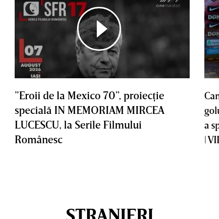
”Eroii de la Mexico 70”, proiecţie
Cam
specială IN MEMORIAM MIRCEA
gol
LUCESCU, la Serile Filmului
a s
Românesc
| V
STRANIERI