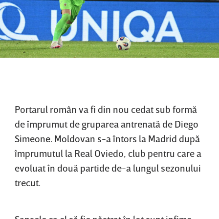
Portarul român va fi din nou cedat sub formă
de împrumut de gruparea antrenată de Diego
Simeone. Moldovan s-a întors la Madrid după
împrumutul la Real Oviedo, club pentru care a
evoluat în două partide de-a lungul sezonului
trecut.
Şansele ca el să fie păstrat în lot sunt infime,