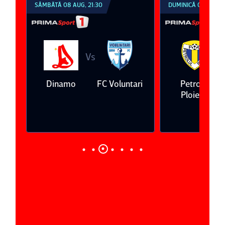
SÂMBĂTĂ 08 AUG, 21:30
DUMINICĂ 09 AUG, 1
Vs
V
eda
Dinamo
FC Voluntari
Petrolul
Ploieşti