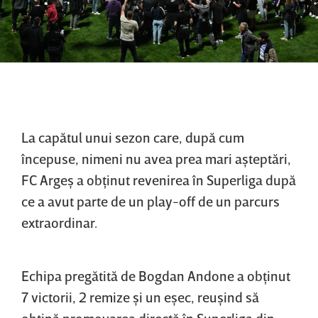
La capătul unui sezon care, după cum
începuse, nimeni nu avea prea mari aşteptări,
FC Argeş a obţinut revenirea în Superliga după
ce a avut parte de un play-off de un parcurs
extraordinar.
Echipa pregătită de Bogdan Andone a obţinut
7 victorii, 2 remize şi un eşec, reuşind să
obţină promovarea directă în Superliga din