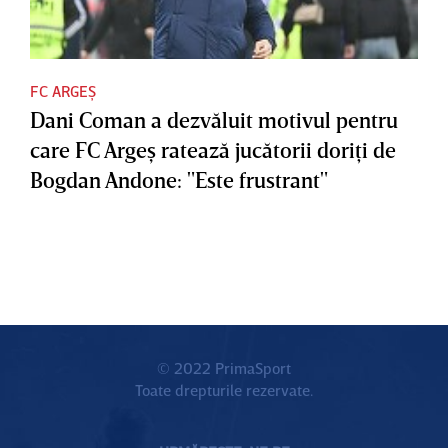
FC ARGEȘ
Dani Coman a dezvăluit motivul pentru
care FC Argeş ratează jucătorii doriţi de
Bogdan Andone: "Este frustrant"
© 2022 PrimaSport
Toate drepturile rezervate.