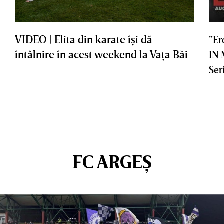
VIDEO | Elita din karate îşi dă
”Er
întâlnire în acest weekend la Vaţa Băi
IN
Ser
FC ARGEȘ