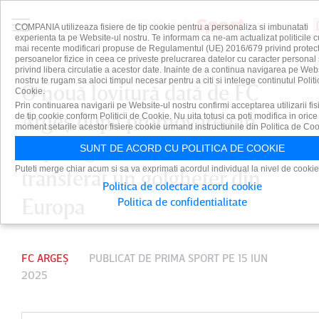
COMPANIA utilizeaza fisiere de tip cookie pentru a personaliza si imbunatati
experienta ta pe Website-ul nostru. Te informam ca ne-am actualizat politicile c
mai recente modificari propuse de Regulamentul (UE) 2016/679 privind protect
persoanelor fizice in ceea ce priveste prelucrarea datelor cu caracter personal 
privind libera circulatie a acestor date. Inainte de a continua navigarea pe Web
nostru te rugam sa aloci timpul necesar pentru a citi si intelege continutul Politi
O nouă lovitură dată de FC
Cookie.
Prin continuarea navigarii pe Website-ul nostru confirmi acceptarea utilizarii fis
Argeş după promovarea în
de tip cookie conform Politicii de Cookie. Nu uita totusi ca poti modifica in orice
moment setarile acestor fisiere cookie urmand instructiunile din Politica de Coo
Superliga! Piteştenii au
SUNT DE ACORD CU POLITICA DE COOKIE
Puteti merge chiar acum si sa va exprimati acordul individual la nivel de cookie
transferat un golgheter din
Politica de colectare acord cookie
Europa
Politica de confidentialitate
FC ARGEȘ
PUBLICAT DE
PRIMA SPORT
PE 15 IUN
2025