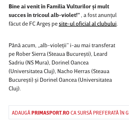
Bine ai venit în Familia Vulturilor şi mult
succes în tricoul alb-violet!”
, a fost anunţul
făcut de FC Argeş pe
site-ul oficial al clubului
.
Până acum, „alb-violeţii” i-au mai transferat
pe Rober Sierra (Steaua Bucureşti), Leard
Sadriu (NS Mura), Dorinel Oancea
(Universitatea Cluj), Nacho Herras (Steaua
Bucureşti) şi Dorinel Oancea (Universitatea
Cluj).
ADAUGĂ
PRIMASPORT.RO
CA SURSĂ PREFERATĂ ÎN 