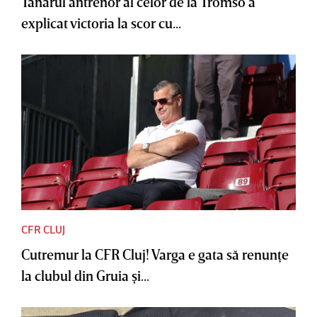
Tânărul antrenor al celor de la Tromso a
explicat victoria la scor cu...
CFR CLUJ
Cutremur la CFR Cluj! Varga e gata să renunţe
la clubul din Gruia şi...