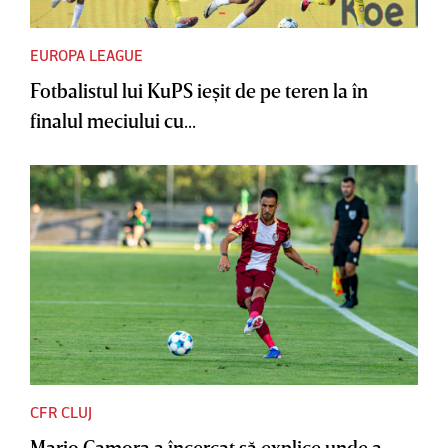
EUROPA LEAGUE
Fotbalistul lui KuPS ieşit de pe teren la în
finalul meciului cu...
CFR CLUJ
Mario Camora a încercat să explice unde a