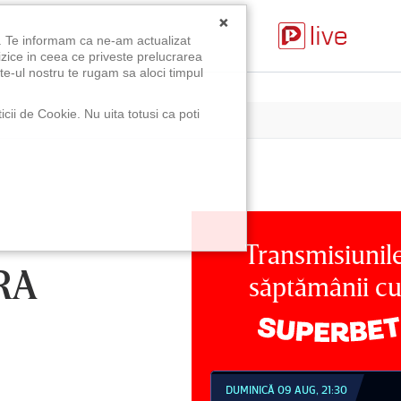
×
u. Te informam ca ne-am actualizat
izice in ceea ce priveste prelucrarea
te-ul nostru te rugam sa aloci timpul
icii de Cookie. Nu uita totusi ca poti
Transmisiunil
RA
săptămânii c
MINICĂ 09 AUG, 18:30
DUMINICĂ 09 AUG, 21:30