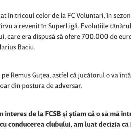
 în tricoul celor de la FC Voluntari, în sezon
rvu a revenit în SuperLigă. Evoluţiile tânărul
lui, care era dispusă să ofere 700.000 de eur
Marius Baciu.
e pe Remus Guţea, astfel că jucătorul o va întâ
ar din postura de adversar.
n interes de la FCSB şi ştiam că o să mă înt
e cu conducerea clubului, am luat decizia c