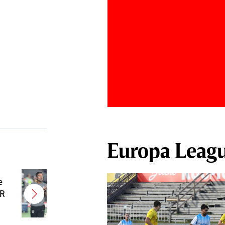
Europa Leag
e
Antonio Folha urmează să fie
FR
demis! Încă un nume mare de la
CFR Cluj ar putea fi OUT