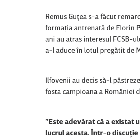
Remus Guţea s-a făcut remarcat
formaţia antrenată de Florin Pî
ani au atras interesul FCSB-u
a-l aduce în lotul pregătit de 
Ilfovenii au decis să-l păstrez
fosta campioana a României do
”Este adevărat că a existat u
lucrul acesta. Într-o discuţi