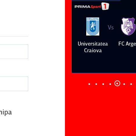
Vs
Vs
Petrolul
Oţelul Galaţi
Universitatea
FC Arge
Ploieşti
Craiova
hipa