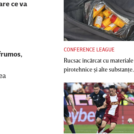
are ce va
CONFERENCE LEAGUE
 frumos,
Rucsac încărcat cu materiale
pirotehnice şi alte substanţe, 
rea