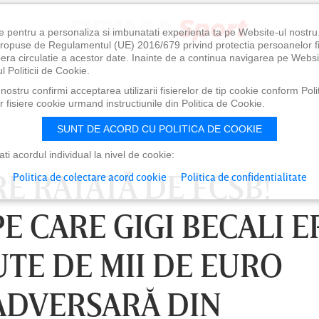
e pentru a personaliza si imbunatati experienta ta pe Website-ul nostr
i propuse de Regulamentul (UE) 2016/679 privind protectia persoanelor f
ibera circulatie a acestor date. Inainte de a continua navigarea pe Websi
l Politicii de Cookie.
ostru confirmi acceptarea utilizarii fisierelor de tip cookie conform Polit
 fisiere cookie urmand instructiunile din Politica de Cookie.
SUNT DE ACORD CU POLITICA DE COOKIE
i acordul individual la nivel de cookie:
E RATATĂ DE FCSB!
Politica de colectare acord cookie
Politica de confidentialitate
E CARE GIGI BECALI E
UTE DE MII DE EURO
ADVERSARĂ DIN
 18:30
SÂMBĂTĂ 08 AUG, 21:30
DU