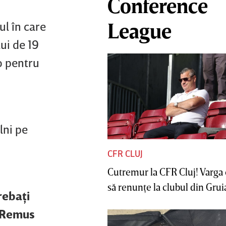
Conference
ul în care
League
ui de 19
o pentru
lni pe
CFR CLUJ
Cutremur la CFR Cluj! Varga 
să renunţe la clubul din Gruia 
rebaţi
a Remus