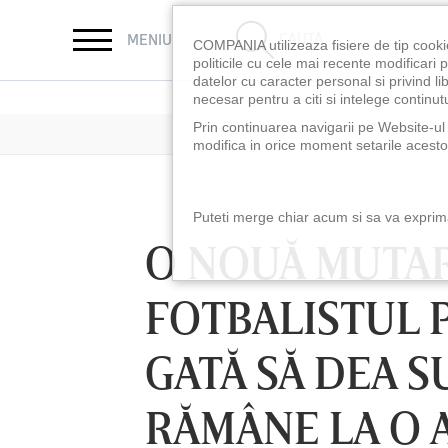
CAUTĂ
MENIU
COMPANIA utilizeaza fisiere de tip cooki
politicile cu cele mai recente modificar
datelor cu caracter personal si privind l
necesar pentru a citi si intelege continutu
Prin continuarea navigarii pe Website-ul n
modifica in orice moment setarile acestor
Puteti merge chiar acum si sa va exprimat
O NOUĂ MUTAR
FOTBALISTUL P
GATĂ SĂ DEA S
RĂMÂNE LA O 
VINERI 07 AUG, 21:00
SÂMBĂTĂ 08 AUG,