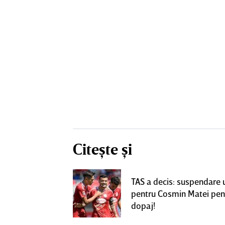
Citește și
! Dorit de FCSB,
TAS a decis: suspendare 
utea ajunge la
pentru Cosmin Matei pen
perLiga
dopaj!