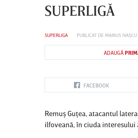
SUPERLIGĂ
Vs
SUPERLIGA
PUBLICAT DE
MARIUS IVAŞCU
B
UTA Arad
Rapid
Farul
Constanţa
ADAUGĂ
PRIM
FACEBOOK
Remuş Guţea, atacantul lateral 
ilfoveană, în ciuda interesului