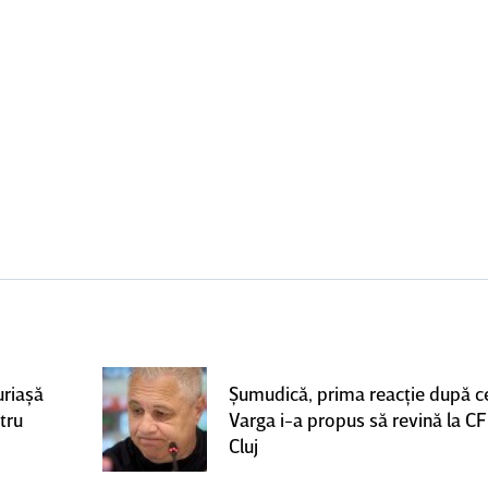
uriaşă
Şumudică, prima reacţie după c
tru
Varga i-a propus să revină la C
Cluj