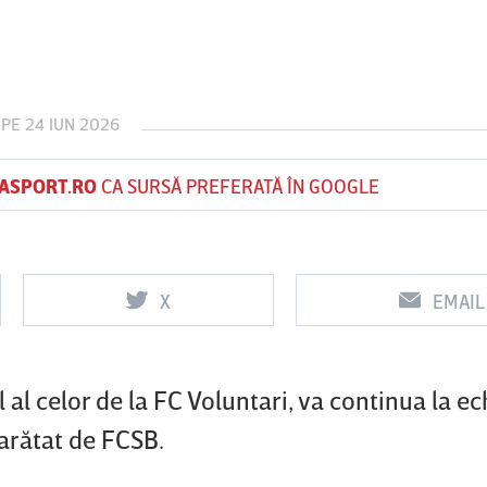
Vs
Vs
PE 24 IUN 2026
Csikszereda
Dinamo
FC Voluntari
ASPORT.RO
CA SURSĂ PREFERATĂ ÎN GOOGLE
X
EMAIL
al celor de la FC Voluntari, va continua la ec
 arătat de FCSB.