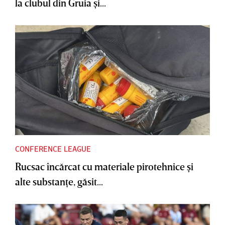
la clubul din Gruia şi...
CONFERENCE LEAGUE
Rucsac încărcat cu materiale pirotehnice şi
alte substanţe, găsit...