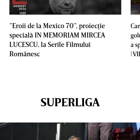
”Eroii de la Mexico 70”, proiecţie
Cam
specială IN MEMORIAM MIRCEA
gol
LUCESCU, la Serile Filmului
a s
Românesc
| V
SUPERLIGA