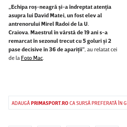
„Echipa roş-neagră şi-a îndreptat atenţia
asupra lui David Matei, un fost elev al
antrenorului Mirel Radoi de la U.
Craiova. Maestrul în vârstă de 19 ani s-a
remarcat în sezonul trecut cu 5 goluri şi 2
pase decisive în 36 de apariţii”
, au relatat cei
de la
Foto Mac
.
ADAUGĂ
PRIMASPORT.RO
CA SURSĂ PREFERATĂ ÎN 