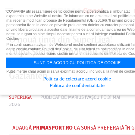
COMPANIA utilizeaza fisiere de tip cookie pentru a personaliza si imbunatati
experienta ta pe Website-ul nostru. Te informam ca ne-am actualizat politicile c
mai recente modificari propuse de Regulamentul (UE) 2016/679 privind protect
persoanelor fizice in ceea ce priveste prelucrarea datelor cu caracter personal 
privind libera circulatie a acestor date. Inainte de a continua navigarea pe Web
nostru te rugam sa aloci timpul necesar pentru a citi si intelege continutul Politi
O nouă ţinţă din SuperLigă!
Cookie.
Prin continuarea navigarii pe Website-ul nostru confirmi acceptarea utilizarii fis
După Ştefan Târnovanu, Mirel
de tip cookie conform Politicii de Cookie. Nu uita totusi ca poti modifica in orice
moment setarile acestor fisiere cookie urmand instructiunile din Politica de Coo
Rădoi vrea încă un fost elev la
SUNT DE ACORD CU POLITICA DE COOKIE
Puteti merge chiar acum si sa va exprimati acordul individual la nivel de cookie
Gaziantep
Politica de colectare acord cookie
Politica de confidentialitate
SUPERLIGA
PUBLICAT DE
MARIUS IVAŞCU
PE 31 MAI
2026
ADAUGĂ
PRIMASPORT.RO
CA SURSĂ PREFERATĂ ÎN 