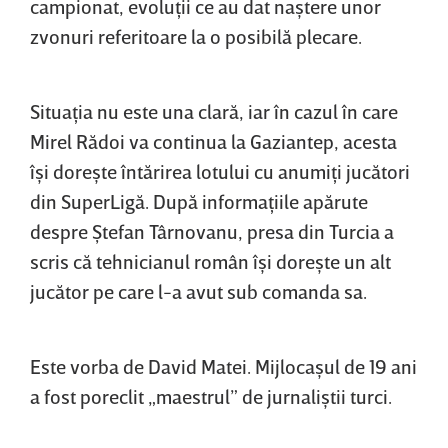
campionat, evoluţii ce au dat naştere unor
zvonuri referitoare la o posibilă plecare.
Situaţia nu este una clară, iar în cazul în care
Mirel Rădoi va continua la Gaziantep, acesta
îşi doreşte întărirea lotului cu anumiţi jucători
din SuperLigă. După informaţiile apărute
despre Ştefan Târnovanu, presa din Turcia a
scris că tehnicianul român îşi doreşte un alt
jucător pe care l-a avut sub comanda sa.
Este vorba de David Matei. Mijlocaşul de 19 ani
a fost poreclit „maestrul” de jurnaliştii turci.