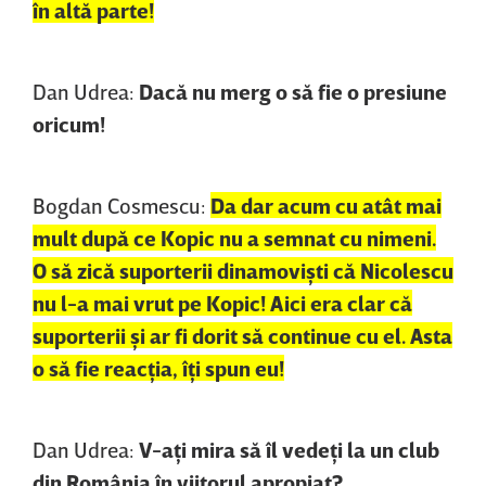
în altă parte!
Dan Udrea:
Dacă nu merg o să fie o presiune
oricum!
Bogdan Cosmescu:
Da dar acum cu atât mai
mult după ce Kopic nu a semnat cu nimeni.
O să zică suporterii dinamovişti că Nicolescu
nu l-a mai vrut pe Kopic! Aici era clar că
suporterii şi ar fi dorit să continue cu el. Asta
o să fie reacţia, îţi spun eu!
Dan Udrea:
V-aţi mira să îl vedeţi la un club
din România în viitorul apropiat?