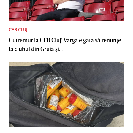
CFR CLUJ
Cutremur la CFR Cluj! Varga e gata să renunţe
la clubul din Gruia şi...