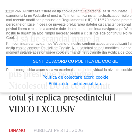
COMPANIA utilizeaza fisiere de tip cookie pentru a personaliza si imbunatati
experienta ta pe Website-ul nostru. Te informam ca ne-am actualizat politicile c
mai recente modificari propuse de Regulamentul (UE) 2016/679 privind protect
persoanelor fizice in ceea ce priveste prelucrarea datelor cu caracter personal 
privind libera circulatie a acestor date. Inainte de a continua navigarea pe Web
nostru te rugam sa aloci timpul necesar pentru a citi si intelege continutul Politi
”O să fie scandal mare la
Cookie.
Prin continuarea navigarii pe Website-ul nostru confirmi acceptarea utilizarii fis
Dinamo dacă lucrurile nu
de tip cookie conform Politicii de Cookie. Nu uita totusi ca poti modifica in orice
moment setarile acestor fisiere cookie urmand instructiunile din Politica de Coo
merg”. Bogdan Cosmescu a
SUNT DE ACORD CU POLITICA DE COOKIE
Puteti merge chiar acum si sa va exprimati acordul individual la nivel de cookie
pus presiune pe Andrei
Politica de colectare acord cookie
Nicolescu! De la ce a pornit
Politica de confidentialitate
totul şi replica preşedintelui |
VIDEO EXCLUSIV
DINAMO
PUBLICAT PE 3 IUL 2026