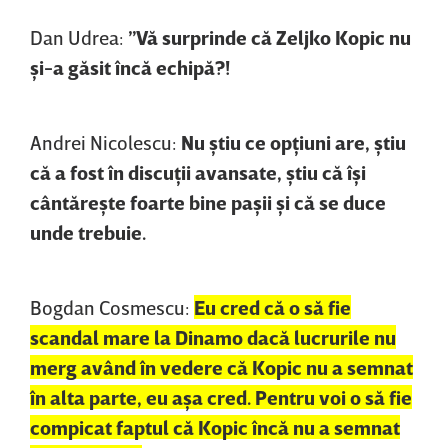
Dan Udrea:
”Vă surprinde că Zeljko Kopic nu
şi-a găsit încă echipă?!
Andrei Nicolescu:
Nu ştiu ce opţiuni are, ştiu
că a fost în discuţii avansate, ştiu că îşi
cântăreşte foarte bine paşii şi că se duce
unde trebuie.
Bogdan Cosmescu:
Eu cred că o să fie
scandal mare la Dinamo dacă lucrurile nu
merg având în vedere că Kopic nu a semnat
în alta parte, eu aşa cred. Pentru voi o să fie
compicat faptul că Kopic încă nu a semnat