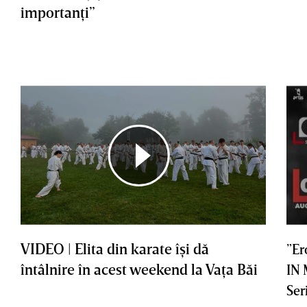
importanţi”
VIDEO | Elita din karate îşi dă
”Er
întâlnire în acest weekend la Vaţa Băi
IN
Ser