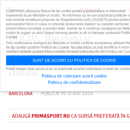
COMPANIA utilizeaza fisiere de tip cookie pentru a personaliza si imbunatati
experienta ta pe Website-ul nostru. Te informam ca ne-am actualizat politicile c
mai recente modificari propuse de Regulamentul (UE) 2016/679 privind protect
persoanelor fizice in ceea ce priveste prelucrarea datelor cu caracter personal 
privind libera circulatie a acestor date. Inainte de a continua navigarea pe Web
nostru te rugam sa aloci timpul necesar pentru a citi si intelege continutul Politi
OFICIAL | Barcelona se
Cookie.
Prin continuarea navigarii pe Website-ul nostru confirmi acceptarea utilizarii fis
desparte de unul dintre cei
de tip cookie conform Politicii de Cookie. Nu uita totusi ca poti modifica in orice
moment setarile acestor fisiere cookie urmand instructiunile din Politica de Coo
mai titraţi jucători din istoria
SUNT DE ACORD CU POLITICA DE COOKIE
Puteti merge chiar acum si sa va exprimati acordul individual la nivel de cookie
clubului
Politica de colectare acord cookie
Politica de confidentialitate
BARCELONA
PUBLICAT PE 12 AUG 2024
ADAUGĂ
PRIMASPORT.RO
CA SURSĂ PREFERATĂ ÎN 