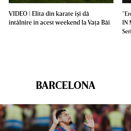
VIDEO | Elita din karate îşi dă
”Er
întâlnire în acest weekend la Vaţa Băi
IN
Ser
BARCELONA