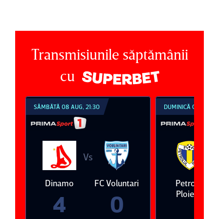
Transmisiunile săptămânii
cu
SÂMBĂTĂ 08 AUG, 21:30
DUMINICĂ 09 AUG, 1
Vs
V
eda
Dinamo
FC Voluntari
Petrolul
Ploieşti
4
0