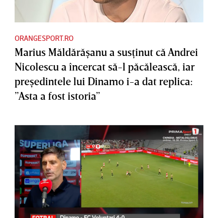
ORANGESPORT.RO
Marius Măldărăşanu a susţinut că Andrei
Nicolescu a încercat să-l păcălească, iar
preşedintele lui Dinamo i-a dat replica:
”Asta a fost istoria”