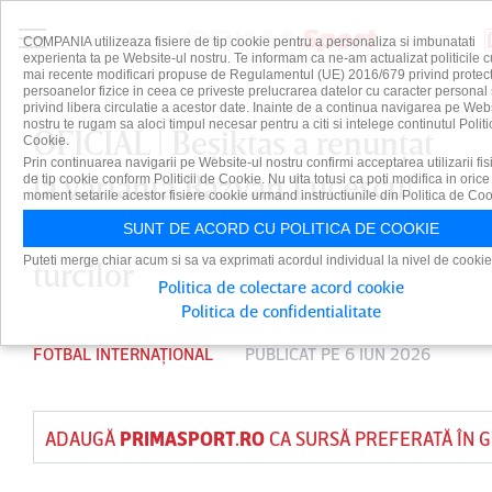
COMPANIA utilizeaza fisiere de tip cookie pentru a personaliza si imbunatati
experienta ta pe Website-ul nostru. Te informam ca ne-am actualizat politicile c
mai recente modificari propuse de Regulamentul (UE) 2016/679 privind protect
persoanelor fizice in ceea ce priveste prelucrarea datelor cu caracter personal 
privind libera circulatie a acestor date. Inainte de a continua navigarea pe Web
nostru te rugam sa aloci timpul necesar pentru a citi si intelege continutul Politi
OFICIAL | Beşiktas a renunţat
Cookie.
Prin continuarea navigarii pe Website-ul nostru confirmi acceptarea utilizarii fis
la varianta Răzvan Lucescu!
de tip cookie conform Politicii de Cookie. Nu uita totusi ca poti modifica in orice
moment setarile acestor fisiere cookie urmand instructiunile din Politica de Coo
Cine este noul antrenor al
SUNT DE ACORD CU POLITICA DE COOKIE
Puteti merge chiar acum si sa va exprimati acordul individual la nivel de cookie
turcilor
Politica de colectare acord cookie
Politica de confidentialitate
FOTBAL INTERNAȚIONAL
PUBLICAT PE 6 IUN 2026
ADAUGĂ
PRIMASPORT.RO
CA SURSĂ PREFERATĂ ÎN 