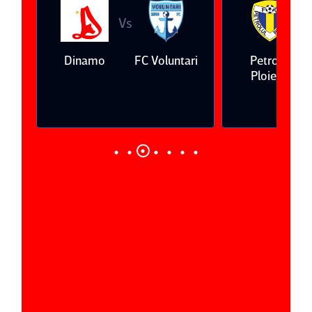
Vs
V
eda
Dinamo
FC Voluntari
Petrolul
Ploieşti