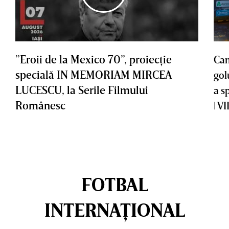
”Eroii de la Mexico 70”, proiecţie
Cam
specială IN MEMORIAM MIRCEA
gol
LUCESCU, la Serile Filmului
a s
Românesc
| V
FOTBAL
INTERNAȚIONAL