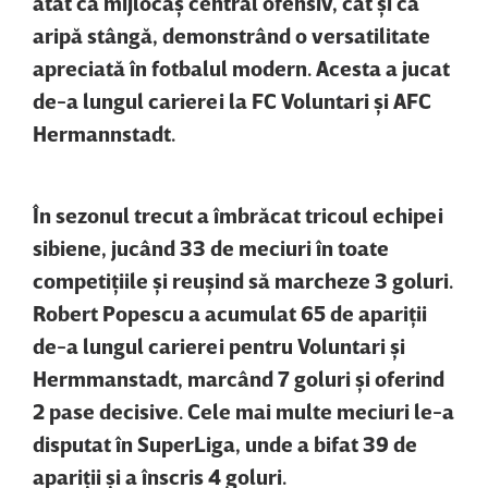
atât ca mijlocaş central ofensiv, cât şi ca
aripă stângă, demonstrând o versatilitate
apreciată în fotbalul modern. Acesta a jucat
de-a lungul carierei la FC Voluntari şi AFC
Hermannstadt.
În sezonul trecut a îmbrăcat tricoul echipei
sibiene, jucând 33 de meciuri în toate
competiţiile şi reuşind să marcheze 3 goluri.
Robert Popescu a acumulat 65 de apariţii
de-a lungul carierei pentru Voluntari şi
Hermmanstadt, marcând 7 goluri şi oferind
2 pase decisive. Cele mai multe meciuri le-a
disputat în SuperLiga, unde a bifat 39 de
apariţii şi a înscris 4 goluri.