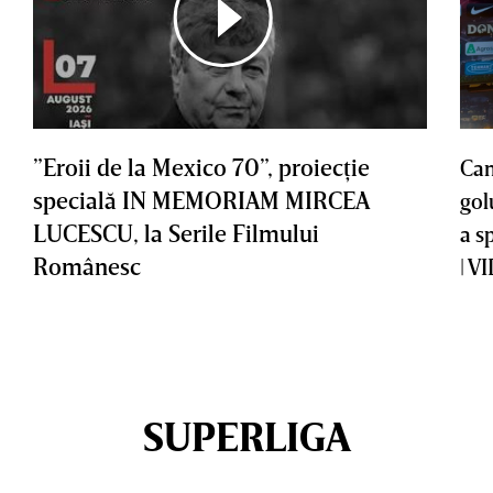
”Eroii de la Mexico 70”, proiecţie
Cam
specială IN MEMORIAM MIRCEA
gol
LUCESCU, la Serile Filmului
a s
Românesc
| V
SUPERLIGA