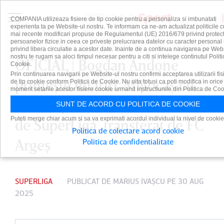
COMPANIA utilizeaza fisiere de tip cookie pentru a personaliza si imbunatati
experienta ta pe Website-ul nostru. Te informam ca ne-am actualizat politicile c
mai recente modificari propuse de Regulamentul (UE) 2016/679 privind protect
persoanelor fizice in ceea ce priveste prelucrarea datelor cu caracter personal 
privind libera circulatie a acestor date. Inainte de a continua navigarea pe Web
nostru te rugam sa aloci timpul necesar pentru a citi si intelege continutul Politi
OFICIAL | Bogdan Andone
Cookie.
Prin continuarea navigarii pe Website-ul nostru confirmi acceptarea utilizarii fis
primeşte întăriri. Mijlocaş cu
de tip cookie conform Politicii de Cookie. Nu uita totusi ca poti modifica in orice
moment setarile acestor fisiere cookie urmand instructiunile din Politica de Coo
26 de apariţii în sezonul trecut
SUNT DE ACORD CU POLITICA DE COOKIE
Puteti merge chiar acum si sa va exprimati acordul individual la nivel de cookie
de SuperLigă, transferat de FC
Politica de colectare acord cookie
Argeş
Politica de confidentialitate
SUPERLIGA
PUBLICAT DE
MARIUS IVAŞCU
PE 30 AUG
2025