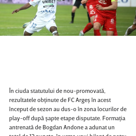
În ciuda statutului de nou-promovată,
rezultatele obţinute de FC Argeş în acest
început de sezon au dus-o în zona locurilor de
play-off după şapte etape disputate. Formaţia
antrenată de Bogdan Andone a adunat un
total de 12 puncte, în urma unui bilanţ de patru