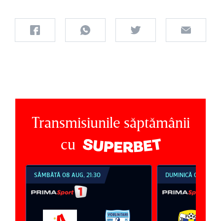
Transmisiunile săptămânii
cu
SÂMBĂTĂ 08 AUG, 21:30
DUMINICĂ 09 AUG, 1