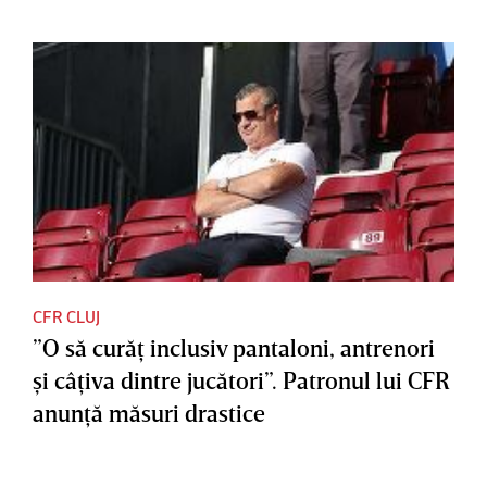
CFR CLUJ
”O să curăţ inclusiv pantaloni, antrenori
şi câţiva dintre jucători”. Patronul lui CFR
anunţă măsuri drastice