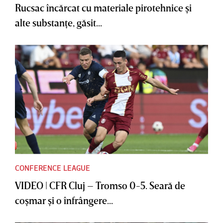
Rucsac încărcat cu materiale pirotehnice şi
alte substanţe, găsit...
CONFERENCE LEAGUE
VIDEO | CFR Cluj – Tromso 0-5. Seară de
coşmar şi o înfrângere...