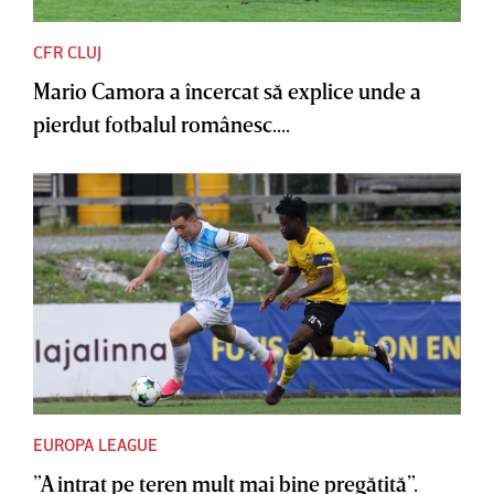
CFR CLUJ
Mario Camora a încercat să explice unde a
pierdut fotbalul românesc....
EUROPA LEAGUE
”A intrat pe teren mult mai bine pregătită”.