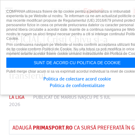
COMPANIA utilizeaza fisiere de tip cookie pentru a personaliza si imbunatati
experienta ta pe Website-ul nostru. Te informam ca ne-am actualizat politicile c
mai recente modificari propuse de Regulamentul (UE) 2016/679 privind protect
persoanelor fizice in ceea ce priveste prelucrarea datelor cu caracter personal 
privind libera circulatie a acestor date. Inainte de a continua navigarea pe Web
nostru te rugam sa aloci timpul necesar pentru a citi si intelege continutul Politi
OFICIAL | Cristi Chivu şi-a
Cookie.
Prin continuarea navigarii pe Website-ul nostru confirmi acceptarea utilizarii fis
pierdut unul dintre oamenii de
de tip cookie conform Politicii de Cookie. Nu uita totusi ca poti modifica in orice
moment setarile acestor fisiere cookie urmand instructiunile din Politica de Coo
bază! Real Madrid a anunţat
SUNT DE ACORD CU POLITICA DE COOKIE
Puteti merge chiar acum si sa va exprimati acordul individual la nivel de cookie
transferul
Politica de colectare acord cookie
Politica de confidentialitate
LA LIGA
PUBLICAT DE
MARIUS IVAŞCU
PE 5 IUL
2026
ADAUGĂ
PRIMASPORT.RO
CA SURSĂ PREFERATĂ ÎN 