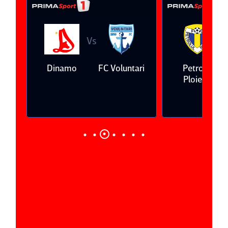
Vs
V
eda
Dinamo
FC Voluntari
Petrolul
Ploieşti