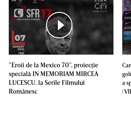
”Eroii de la Mexico 70”, proiecţie
Cam
specială IN MEMORIAM MIRCEA
gol
LUCESCU, la Serile Filmului
a s
Românesc
| V