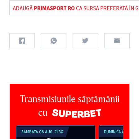
ADAUGĂ
PRIMASPORT.RO
CA SURSĂ PREFERATĂ ÎN 
Transmisiunile săptămânii
cu
SÂMBĂTĂ 08 AUG, 21:30
DUMINICĂ 09 AUG, 1