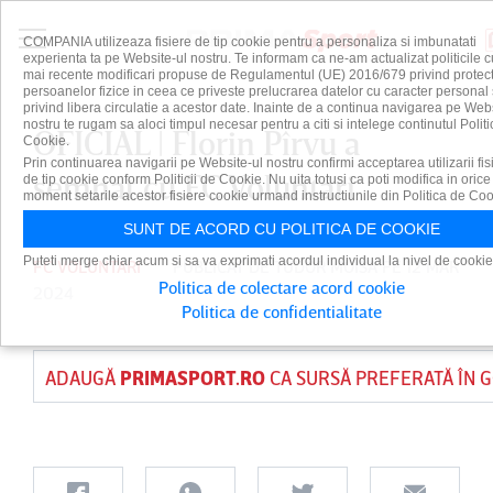
COMPANIA utilizeaza fisiere de tip cookie pentru a personaliza si imbunatati
experienta ta pe Website-ul nostru. Te informam ca ne-am actualizat politicile c
mai recente modificari propuse de Regulamentul (UE) 2016/679 privind protect
persoanelor fizice in ceea ce priveste prelucrarea datelor cu caracter personal 
privind libera circulatie a acestor date. Inainte de a continua navigarea pe Web
nostru te rugam sa aloci timpul necesar pentru a citi si intelege continutul Politi
OFICIAL | Florin Pîrvu a
Cookie.
Prin continuarea navigarii pe Website-ul nostru confirmi acceptarea utilizarii fis
semnat cu FC Voluntari
de tip cookie conform Politicii de Cookie. Nu uita totusi ca poti modifica in orice
moment setarile acestor fisiere cookie urmand instructiunile din Politica de Coo
SUNT DE ACORD CU POLITICA DE COOKIE
Puteti merge chiar acum si sa va exprimati acordul individual la nivel de cookie
FC VOLUNTARI
PUBLICAT DE
TUDOR MOISA
PE 12 MAR
Politica de colectare acord cookie
2024
Politica de confidentialitate
ADAUGĂ
PRIMASPORT.RO
CA SURSĂ PREFERATĂ ÎN 