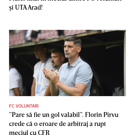
şi UTA Arad!
FC VOLUNTARI
”Pare să fie un gol valabil”. Florin Pîrvu
crede că o eroare de arbitraj a rupt
meciul cu CFR