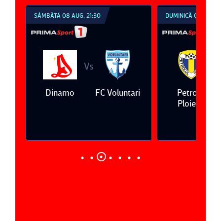
SÂMBĂTĂ 08 AUG, 21:30
DUMINICĂ 09 AUG, 1
Vs
V
eda
Dinamo
FC Voluntari
Petrolul
Ploieşti