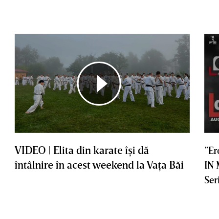
VIDEO | Elita din karate îşi dă
”Er
întâlnire în acest weekend la Vaţa Băi
IN
Ser