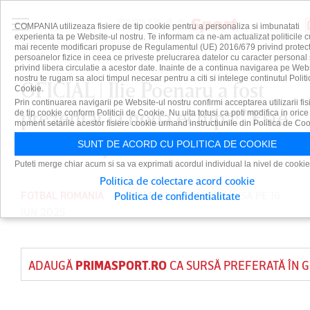
COMPANIA utilizeaza fisiere de tip cookie pentru a personaliza si imbunatati
experienta ta pe Website-ul nostru. Te informam ca ne-am actualizat politicile c
mai recente modificari propuse de Regulamentul (UE) 2016/679 privind protect
persoanelor fizice in ceea ce priveste prelucrarea datelor cu caracter personal 
privind libera circulatie a acestor date. Inainte de a continua navigarea pe Web
nostru te rugam sa aloci timpul necesar pentru a citi si intelege continutul Politi
OFICIAL | Ilie Poenaru a fost
Cookie.
Prin continuarea navigarii pe Website-ul nostru confirmi acceptarea utilizarii fis
prezentat la noua echipă! "Este
de tip cookie conform Politicii de Cookie. Nu uita totusi ca poti modifica in orice
moment setarile acestor fisiere cookie urmand instructiunile din Politica de Coo
o onoare pentru mine"
SUNT DE ACORD CU POLITICA DE COOKIE
Puteti merge chiar acum si sa va exprimati acordul individual la nivel de cookie
Politica de colectare acord cookie
FOTBAL ROMANIA
PUBLICAT DE
TUDOR MOISA
PE 16
Politica de confidentialitate
IUN 2025
ADAUGĂ
PRIMASPORT.RO
CA SURSĂ PREFERATĂ ÎN 