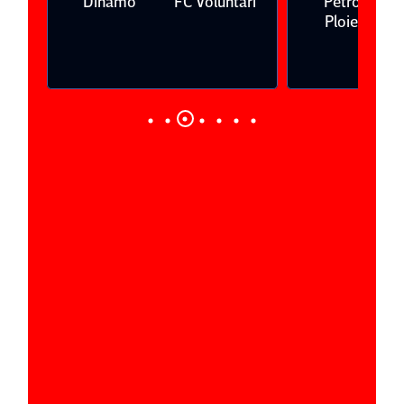
Dinamo
FC Voluntari
Petrolul
Ploieşti