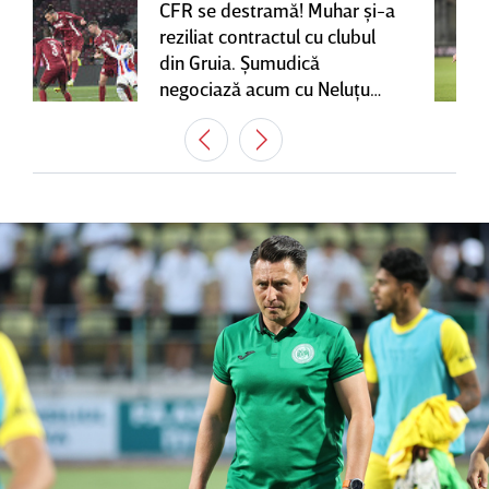
CFR se destramă! Muhar şi-a
reziliat contractul cu clubul
din Gruia. Şumudică
negociază acum cu Neluţu
Varga, care mai are o
variantă pentru banca tehnică
| EXCLUSIV