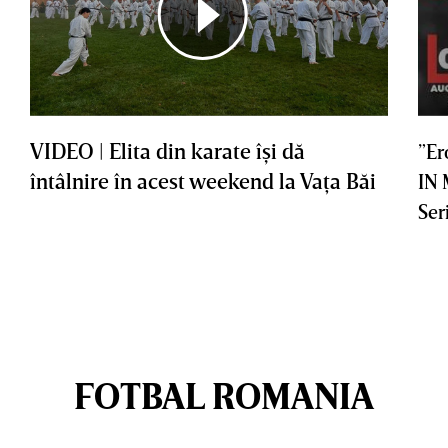
VIDEO | Elita din karate îşi dă
”Er
întâlnire în acest weekend la Vaţa Băi
IN
Ser
FOTBAL ROMANIA