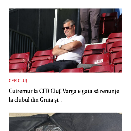
CFR CLUJ
Cutremur la CFR Cluj! Varga e gata să renunţe
la clubul din Gruia şi...