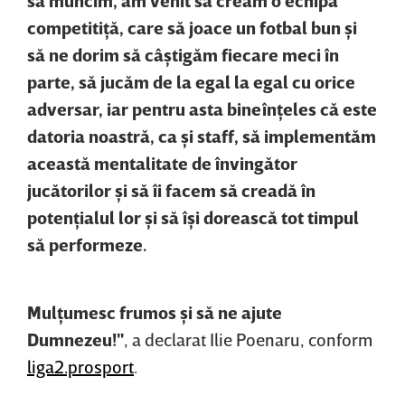
să muncim, am venit să creăm o echipă
competitiţă, care să joace un fotbal bun şi
să ne dorim să câştigăm fiecare meci în
parte, să jucăm de la egal la egal cu orice
adversar, iar pentru asta bineînţeles că este
datoria noastră, ca şi staff, să implementăm
această mentalitate de învingător
jucătorilor şi să îi facem să creadă în
potenţialul lor şi să îşi dorească tot timpul
să performeze.
Mulţumesc frumos şi să ne ajute
Dumnezeu!"
, a declarat Ilie Poenaru, conform
liga2.prosport
.